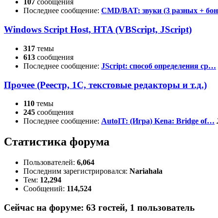
107
сообщения
Последнее сообщение:
CMD/BAT: звуки (3 разных + бо
Windows Script Host, HTA (VBScript, JScript)
317
темы
613
сообщения
Последнее сообщение:
JScript: способ определения ср…
Прочее (Реестр, 1С, текстовые редакторы и т.д.)
110
темы
245
сообщения
Последнее сообщение:
AutoIT: (Игра) Kena: Bridge of…
Статистика форума
Пользователей:
6,064
Последним зарегистрировался:
Nariahala
Тем:
12,294
Сообщений:
114,524
Сейчас на форуме:
63
гостей,
1
пользователь