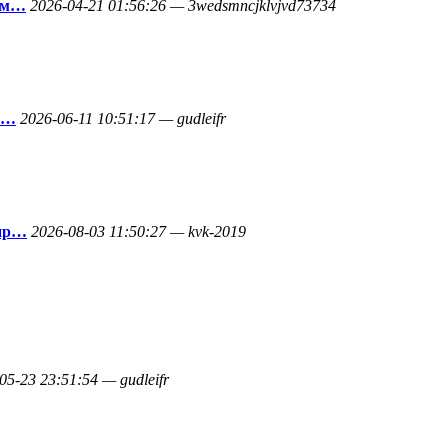
 см…
2026-04-21 01:56:26 — 3wedsmncjklvjvd73734
н…
2026-06-11 10:51:17 — gudleifr
 пр…
2026-08-03 11:50:27 — kvk-2019
05-23 23:51:54 — gudleifr