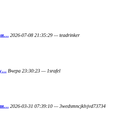
ави…
2026-07-08 21:35:29 — teadrinker
ту…
Вчера 23:30:23 — 1srafel
ени…
2026-03-31 07:39:10 — 3wedsmncjklvjvd73734