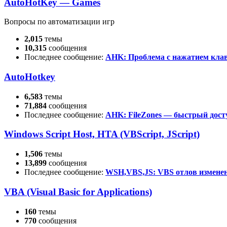
AutoHotKey — Games
Вопросы по автоматизации игр
2,015
темы
10,315
сообщения
Последнее сообщение:
AHK: Проблема с нажатием кл
AutoHotkey
6,583
темы
71,884
сообщения
Последнее сообщение:
AHK: FileZones — быстрый дос
Windows Script Host, HTA (VBScript, JScript)
1,506
темы
13,899
сообщения
Последнее сообщение:
WSH,VBS,JS: VBS отлов измен
VBA (Visual Basic for Applications)
160
темы
770
сообщения