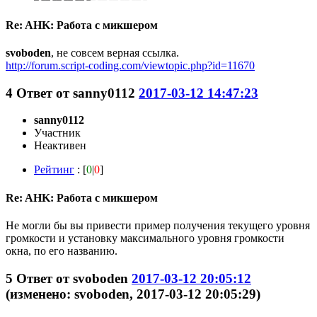
Re: AHK: Работа с микшером
svoboden
, не совсем верная ссылка.
http://forum.script-coding.com/viewtopic.php?id=11670
4
Ответ от
sanny0112
2017-03-12 14:47:23
sanny0112
Участник
Неактивен
Рейтинг
: [
0
|
0
]
Re: AHK: Работа с микшером
Не могли бы вы привести пример получения текущего уровня
громкости и установку максимального уровня громкости
окна, по его названию.
5
Ответ от
svoboden
2017-03-12 20:05:12
(изменено: svoboden, 2017-03-12 20:05:29)