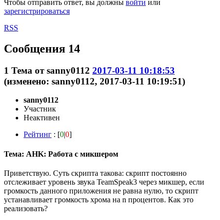
Чтобы отправить ответ, вы должны
войти
или
зарегистрироваться
RSS
Сообщения 14
1
Тема от
sanny0112
2017-03-11 10:18:53
(изменено: sanny0112, 2017-03-11 10:19:51)
sanny0112
Участник
Неактивен
Рейтинг
: [
0
|
0
]
Тема: AHK: Работа с микшером
Приветствую. Суть скрипта такова: скрипт постоянно
отслеживает уровень звука TeamSpeak3 через микшер, если
громкость данного приложения не равна нулю, то скрипт
устанавливает громкость хрома на n процентов. Как это
реализовать?