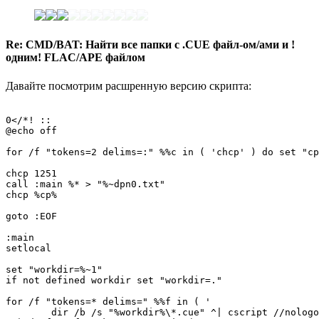
Re: CMD/BAT: Найти все папки с .CUE файл-ом/ами и !
одним! FLAC/APE файлом
Давайте посмотрим расшренную версию скрипта:
0</*! ::

@echo off

for /f "tokens=2 delims=:" %%c in ( 'chcp' ) do set "cp
chcp 1251

call :main %* > "%~dpn0.txt"

chcp %cp%

goto :EOF

:main

setlocal

set "workdir=%~1"

if not defined workdir set "workdir=."

for /f "tokens=* delims=" %%f in ( '

	dir /b /s "%workdir%\*.cue" ^| cscript //nologo //e:javascript "%~f0"
