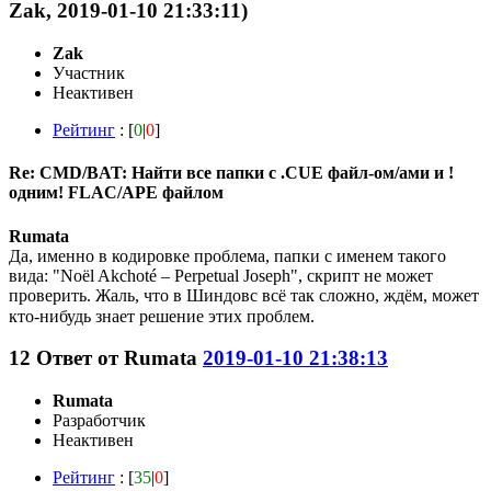
Zak, 2019-01-10 21:33:11)
Zak
Участник
Неактивен
Рейтинг
: [
0
|
0
]
Re: CMD/BAT: Найти все папки с .CUE файл-ом/ами и !
одним! FLAC/APE файлом
Rumata
Да, именно в кодировке проблема, папки с именем такого
вида: "Noël Akchoté – Perpetual Joseph", скрипт не может
проверить. Жаль, что в Шиндовс всё так сложно, ждём, может
кто-нибудь знает решение этих проблем.
12
Ответ от
Rumata
2019-01-10 21:38:13
Rumata
Разработчик
Неактивен
Рейтинг
: [
35
|
0
]