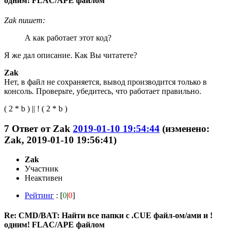
одним! FLAC/APE файлом
Zak пишет:
А как работает этот код?
Я же дал описание. Как Вы читатете?
Zak
Нет, в файл не сохраняется, вывод производится только в
консоль. Проверьте, убедитесь, что работает правильно.
( 2 * b ) || ! ( 2 * b )
7
Ответ от
Zak
2019-01-10 19:54:44
(изменено:
Zak, 2019-01-10 19:56:41)
Zak
Участник
Неактивен
Рейтинг
: [
0
|
0
]
Re: CMD/BAT: Найти все папки с .CUE файл-ом/ами и !
одним! FLAC/APE файлом