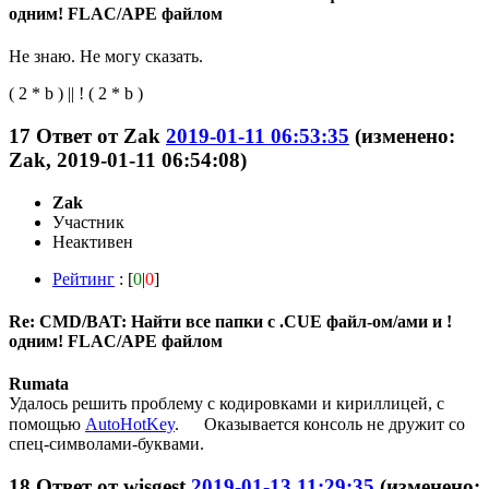
одним! FLAC/APE файлом
Не знаю. Не могу сказать.
( 2 * b ) || ! ( 2 * b )
17
Ответ от
Zak
2019-01-11 06:53:35
(изменено:
Zak, 2019-01-11 06:54:08)
Zak
Участник
Неактивен
Рейтинг
: [
0
|
0
]
Re: CMD/BAT: Найти все папки с .CUE файл-ом/ами и !
одним! FLAC/APE файлом
Rumata
Удалось решить проблему с кодировками и кириллицей, с
помощью
AutoHotKey
.
Оказывается консоль не дружит со
спец-символами-буквами.
18
Ответ от
wisgest
2019-01-13 11:29:35
(изменено: