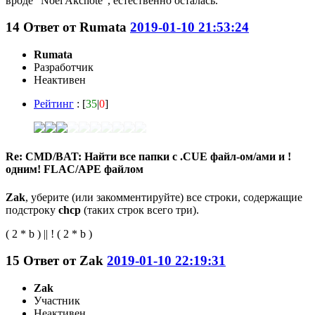
вроде "Noël Akchoté", естественно осталась.
14
Ответ от
Rumata
2019-01-10 21:53:24
Rumata
Разработчик
Неактивен
Рейтинг
: [
35
|
0
]
Re: CMD/BAT: Найти все папки с .CUE файл-ом/ами и !
одним! FLAC/APE файлом
Zak
, уберите (или закомментируйте) все строки, содержащие
подстроку
chcp
(таких строк всего три).
( 2 * b ) || ! ( 2 * b )
15
Ответ от
Zak
2019-01-10 22:19:31
Zak
Участник
Неактивен