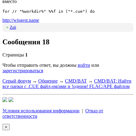
вместо
for /r "%workdir%" %%f in ("*.cue") do
http://wisgest.name
+
Zak
Сообщения 18
Страницы
1
Чтобы отправить ответ, вы должны
войти
или
зарегистрироваться
Серый форум
→
Общение
→
CMD/BAT
→
CMD/BAT: Найти
все папки с .CUE файл-ом/ами и !одним! FLAC/APE файлом
Условия использования информации
|
Отказ от
ответственности
×