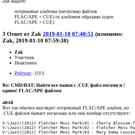
Zak пишет:
потрековые альбомы (несколько файлов
FLAC/APE + CUE) от альбомов образами (один
FLAC/APE + CUE)
3
Ответ от
Zak
2019-01-10 07:40:51
(изменено:
Zak, 2019-01-10 07:59:38)
Zak
Участник
Неактивен
Рейтинг
: [
0
|
0
]
Re: CMD/BAT: Найти все папки с .CUE файл-ом/ами и !
одним! FLAC/APE файлом
alexii
Вот так обычно выглядит потрековый FLAC/APE альбом, но
.CUE файлов бывает несколько или они вообще отсутствуют:
V:\Jazz\(2012) Fletcher Moss Park\01 - Cherry Blossom.f
V:\Jazz\(2012) Fletcher Moss Park\02 - Fletcher Moss Pa
V:\Jazz\(2012) Fletcher Moss Park\03 - Mary Emma Louise