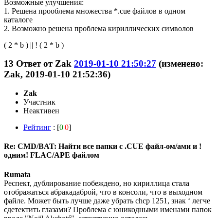
Возможные улучшения:
1. Решена прооблема множества *.cue файлов в одном
каталоге
2. Возможно решена проблема кириллических символов
( 2 * b ) || ! ( 2 * b )
13
Ответ от
Zak
2019-01-10 21:50:27
(изменено:
Zak, 2019-01-10 21:52:36)
Zak
Участник
Неактивен
Рейтинг
: [
0
|
0
]
Re: CMD/BAT: Найти все папки с .CUE файл-ом/ами и !
одним! FLAC/APE файлом
Rumata
Респект, дублирование побеждено, но кириллица стала
отображаться абракадаброй, что в консоли, что в выходном
файле. Может быть лучше даже убрать chcp 1251, знак ‘ легче
сдетектить глазами? Проблема с юникодными именами папок