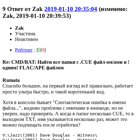
9
Ответ от
Zak
2019-01-10 20:35:04
(изменено:
Zak, 2019-01-10 20:39:53)
Zak
Участник
Неактивен
Рейтинг
: [
0
|
0
]
Re: CMD/BAT: Найти все папки с .CUE файл-ом/ами и !
одним! FLAC/APE файлом
Rumata
Спасибо большое, на первый взгляд всё правильно, работает
просто ультра быстро, и такой коротенький код.
Хотя в консоли бывает "Синтактическая ошибка в имени
файла...", видимо проблема с именами в юникоде, но не
уверен, надо проверять. А когда в папке несколько CUE, то в
выходном TXT, имя указывается несколько раз, может это
можно подчищать после отработки?
V:\Jazz\(2001) Dave Douglas - Witness\

V:\Jazz\(2001) Dave Douglas - Witness\
