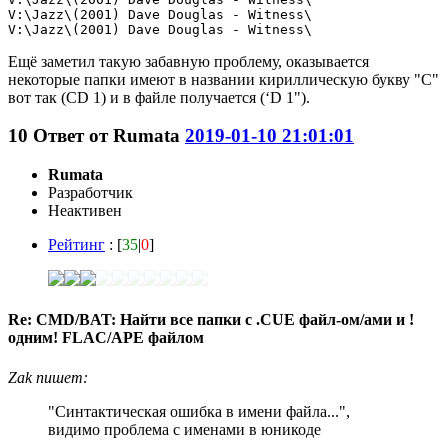
V:\Jazz\(2001) Dave Douglas - Witness\

V:\Jazz\(2001) Dave Douglas - Witness\
Ещё заметил такую забавную проблему, оказывается
некоторые папки имеют в названии кириллическую букву "С"
вот так (СD 1) и в файле получается (‘D 1").
10
Ответ от
Rumata
2019-01-10 21:01:01
Rumata
Разработчик
Неактивен
Рейтинг
: [
35
|
0
]
Re: CMD/BAT: Найти все папки с .CUE файл-ом/ами и !
одним! FLAC/APE файлом
Zak пишет:
"Синтактическая ошибка в имени файла...",
видимо проблема с именами в юникоде