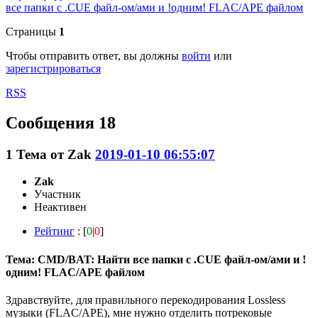
все папки с .CUE файл-ом/ами и !одним! FLAC/APE файлом
Страницы
1
Чтобы отправить ответ, вы должны
войти
или
зарегистрироваться
RSS
Сообщения 18
1
Тема от
Zak
2019-01-10 06:55:07
Zak
Участник
Неактивен
Рейтинг
: [
0
|
0
]
Тема: CMD/BAT: Найти все папки с .CUE файл-ом/ами и !
одним! FLAC/APE файлом
Здравствуйте, для правильного перекодирования Lossless
музыки (FLAC/APE), мне нужно отделить потрековые