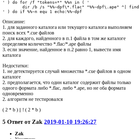
' ) do for /f "tokens=*" %%n in ( '

	dir /b /s "%%~dpf\*.flac" "%%~dpf\.ape" ^| find /v /c ""

Описание:
1. для заданного каталога или текущего каталога выполняем
поиск всех *.cue файлов
2. для каждого, найденного в п.1 файла в том же каталоге
определяем количество *.flac/*.ape файлы
3. если значение, найденное в п.2 равно 1, вывести имя
каталога
Недостатки:
1. не детектируется случай множества *.cue файлов в одном
каталоге
2. предполагается, что один каталог содержит файлы только
одного формата либо *.flac, либо *.ape, но не оба формата
одновременно
2. алгоритм не тестировался
( 2 * b ) || ! ( 2 * b )
5
Ответ от
Zak
2019-01-10 19:26:27
Zak