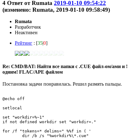
4
Ответ от
Rumata
2019-01-10 09:54:22
(изменено: Rumata, 2019-01-10 09:58:49)
Rumata
Разработчик
Неактивен
Рейтинг
: [
35
|
0
]
Re: CMD/BAT: Найти все папки с .CUE файл-ом/ами и !
одним! FLAC/APE файлом
Постановка задачи понравилась. Решил размять пальцы.
@echo off

setlocal

set "workdir=%~1"

if not defined workdir set "workdir=."

for /f "tokens=* delims=" %%f in ( '

	dir /b /s "%workdir%\*.cue"
