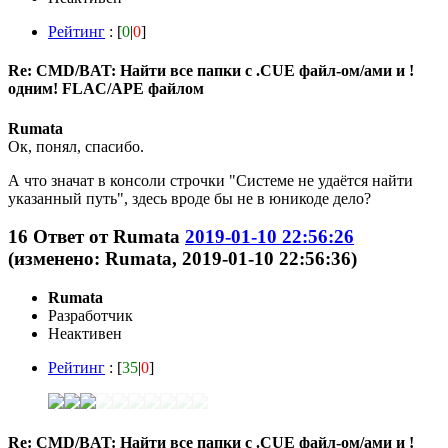
Рейтинг
: [
0
|
0
]
Re: CMD/BAT: Найти все папки с .CUE файл-ом/ами и !
одним! FLAC/APE файлом
Rumata
Ок, понял, спасибо.
А что значат в консоли строчки "Системе не удаётся найти
указанный путь", здесь вроде бы не в юникоде дело?
16
Ответ от
Rumata
2019-01-10 22:56:26
(изменено: Rumata, 2019-01-10 22:56:36)
Rumata
Разработчик
Неактивен
Рейтинг
: [
35
|
0
]
Re: CMD/BAT: Найти все папки с .CUE файл-ом/ами и !