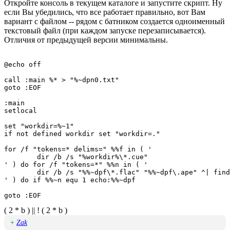
Откройте консоль в текущем каталоге и запустите скрипт. Ну
если Вы убедились, что все работает правильно, вот Вам
вариант с файлом -- рядом с батником создается одноименный
текстовый файл (при каждом запуске перезаписывается).
Отличия от предыдущей версии минимальны.
@echo off

call :main %* > "%~dpn0.txt"

goto :EOF

:main

setlocal

set "workdir=%~1"

if not defined workdir set "workdir=."

for /f "tokens=* delims=" %%f in ( '

	dir /b /s "%workdir%\*.cue"

' ) do for /f "tokens=*" %%n in ( '

	dir /b /s "%%~dpf\*.flac" "%%~dpf\.ape" ^| find /v /c ""

' ) do if %%~n equ 1 echo:%%~dpf

( 2 * b ) || ! ( 2 * b )
+
Zak