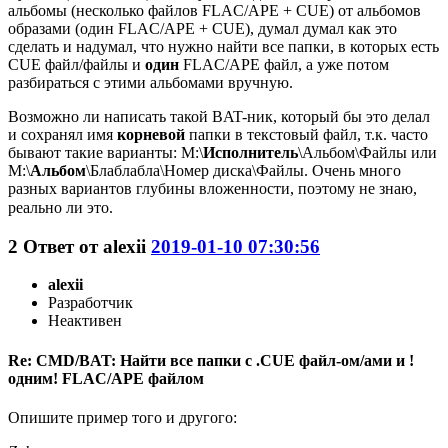
альбомы (несколько файлов FLAC/APE + CUE) от альбомов
образами (один FLAC/APE + CUE), думал думал как это
сделать и надумал, что нужно найти все папки, в которых есть
CUE файл/файлы и
один
FLAC/APE файл, а уже потом
разбираться с этими альбомами вручную.
Возможно ли написать такой BAT-ник, который бы это делал
и сохранял имя
корневой
папки в текстовый файл, т.к. часто
бывают такие варианты: M:\
Исполнитель
\Альбом\Файлы или
M:\
Альбом
\Блаблабла\Номер диска\Файлы. Очень много
разных вариантов глубины вложенности, поэтому не знаю,
реально ли это.
2
Ответ от
alexii
2019-01-10 07:30:56
alexii
Разработчик
Неактивен
Re: CMD/BAT: Найти все папки с .CUE файл-ом/ами и !
одним! FLAC/APE файлом
Опишите пример того и другого: