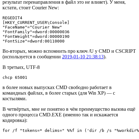
результат перенаправления в файл это не влияет). У меня,
кстати, стоит Courier New:
REGEDIT4

[HKEY_CURRENT_USER\Console]

"FaceName"="Courier New"

"FontFamily"=dword:00000036

"FontWeight"=dword:00000190

Во-вторых, можно вспомнить про ключ /U у CMD и CSCRIPT
(используется в сообщении
2019-01-10 21:38:13
).
В третьих, UTF-8
chcp 65001
в более новых выпусках CMD свободно работает в
командных файлах, в более старых (для Win XP) — с
костылями.
В четвёртых, мне не понятно в чём преимущество вызова ещё
одного процесса CMD.EXE (именно так и искажается
кодировка):
for /f "tokens=* delims=" %%f in ('dir /b /s "%workdir%