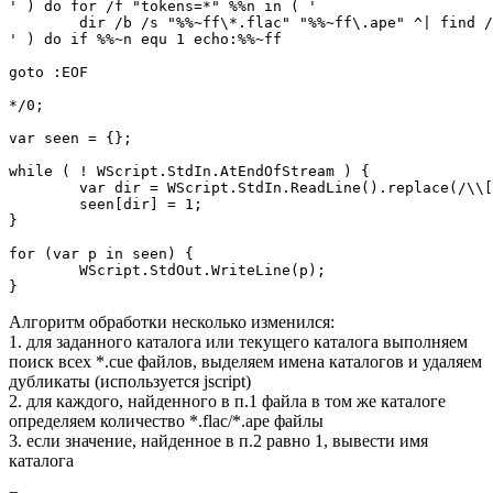
' ) do for /f "tokens=*" %%n in ( '

	dir /b /s "%%~ff\*.flac" "%%~ff\.ape" ^| find /v /c ""

' ) do if %%~n equ 1 echo:%%~ff

goto :EOF

*/0;

var seen = {};

while ( ! WScript.StdIn.AtEndOfStream ) {

	var dir = WScript.StdIn.ReadLine().replace(/\\[^\\]+$/, "");

	seen[dir] = 1;

}

for (var p in seen) {

	WScript.StdOut.WriteLine(p);

Алгоритм обработки несколько изменился:
1. для заданного каталога или текущего каталога выполняем
поиск всех *.cue файлов,
выделяем имена каталогов и удаляем
дубликаты (используется jscript)
2. для каждого, найденного в п.1 файла в том же каталоге
определяем количество *.flac/*.ape файлы
3. если значение, найденное в п.2 равно 1, вывести имя
каталога