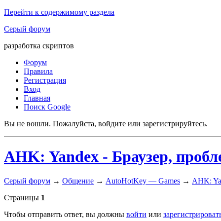
Перейти к содержимому раздела
Серый форум
разработка скриптов
Форум
Правила
Регистрация
Вход
Главная
Поиск Google
Вы не вошли.
Пожалуйста, войдите или зарегистрируйтесь.
AHK: Yandex - Браузер, пробл
Серый форум
→
Общение
→
AutoHotKey — Games
→
AHK: Ya
Страницы
1
Чтобы отправить ответ, вы должны
войти
или
зарегистрироват