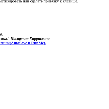
матизировать или сделать привязку к клавише.
st.
тика."
Постулат Харриссона
агины(AutoSave и RunMe).