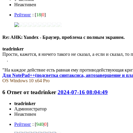
Неактивен
Рейтинг
: [
18
|
0
]
Re: AHK: Yandex - Браузер, проблема с полным экраном.
teadrinker
Прости, кажется, я ничего такого не сказал, а если и сказал, то 
.
"На каждое действие есть равная ему противодействующая кри
Для NotePad++(подсветка синтаксиса, автозавершение и пл
OS Windows 10 x64 Pro
6
Ответ от
teadrinker
2024-07-16 08:04:49
teadrinker
Администратор
Неактивен
Рейтинг
: [
940
|
0
]