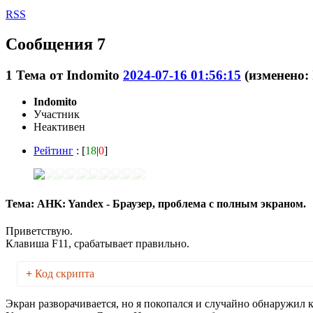
RSS
Сообщения 7
1
Тема от
Indomito
2024-07-16 01:56:15
(изменено: 
Indomito
Участник
Неактивен
Рейтинг
: [
18
|
0
]
Тема: AHK: Yandex - Браузер, проблема с полным экраном.
Приветствую.
Клавиша F11, срабатывает правильно.
+
Код скрипта
Экран разворачивается, но я покопался и случайно обнаружил 