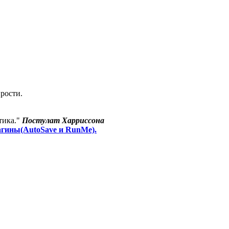
прости.
тика."
Постулат Харриссона
агины(AutoSave и RunMe).