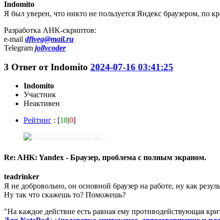
Indomito
Я был уверен, что никто не пользуется Яндекс браузером, по к
Разработка AHK-скриптов:
e-mail
dfiveg@mail.ru
Telegram
jollycoder
3
Ответ от
Indomito
2024-07-16 03:41:25
Indomito
Участник
Неактивен
Рейтинг
: [
18
|
0
]
Re: AHK: Yandex - Браузер, проблема с полным экраном.
teadrinker
Я не добровольно, он основной браузер на работе, ну как резуль
Ну так что скажешь то? Поможешь?
"На каждое действие есть равная ему противодействующая кри