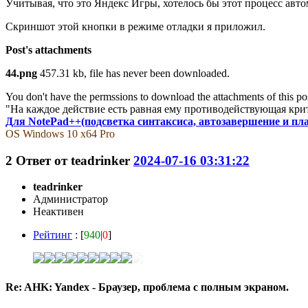
Учитывая, что это Яндекс Игры, хотелось бы этот процесс авто
Скриншот этой кнопки в режиме отладки я приложил.
Post's attachments
44.png
457.31 kb, file has never been downloaded.
You don't have the permssions to download the attachments of this po
"На каждое действие есть равная ему противодействующая кри
Для NotePad++(подсветка синтаксиса, автозавершение и пл
OS Windows 10 x64 Pro
2
Ответ от
teadrinker
2024-07-16 03:31:22
teadrinker
Администратор
Неактивен
Рейтинг
: [
940
|
0
]
Re: AHK: Yandex - Браузер, проблема с полным экраном.