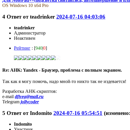
Для NotePad++(подсветка синтаксиса, автозавершение и пл
OS Windows 10 x64 Pro
4
Ответ от
teadrinker
2024-07-16 04:03:06
teadrinker
Администратор
Неактивен
Рейтинг
: [
940
|
0
]
Re: AHK: Yandex - Браузер, проблема с полным экраном.
Так как я могу помочь, надо мной-то никто так не издевается!
Разработка AHK-скриптов:
e-mail
dfiveg@mail.ru
Telegram
jollycoder
5
Ответ от
Indomito
2024-07-16 05:54:51
(изменено:
Indomito
Участник