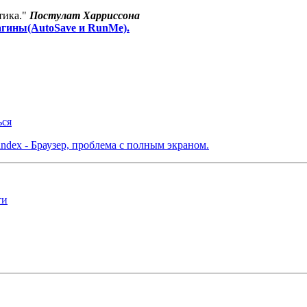
тика."
Постулат Харриссона
агины(AutoSave и RunMe).
ься
ndex - Браузер, проблема с полным экраном.
ти