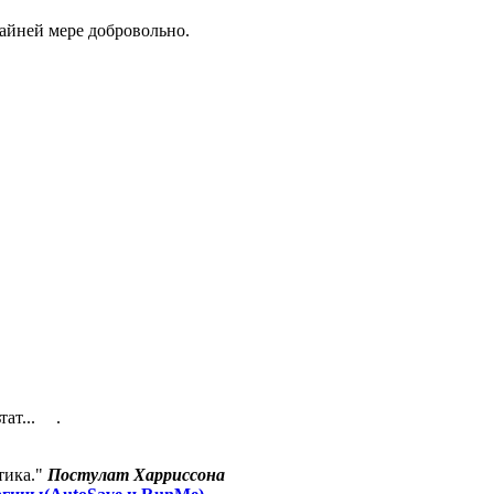
райней мере добровольно.
тат...
.
тика."
Постулат Харриссона