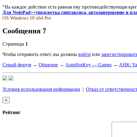
"На каждое действие есть равная ему противодействующая кри
Для NotePad++(подсветка синтаксиса, автозавершение и пл
OS Windows 10 x64 Pro
Сообщения 7
Страницы
1
Чтобы отправить ответ, вы должны
войти
или
зарегистрироват
Серый форум
→
Общение
→
AutoHotKey — Games
→
AHK: Ya
Условия использования информации
|
Отказ от ответственнос
×
Рейтинг