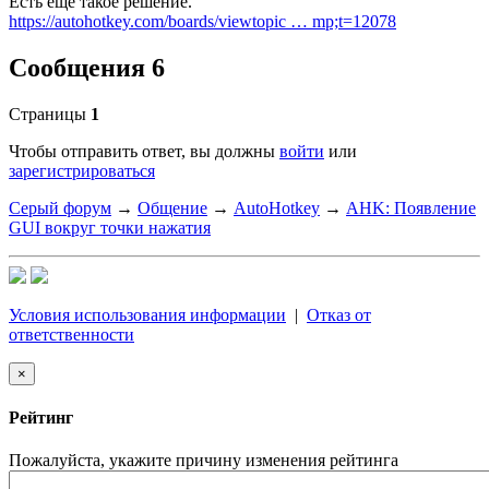
Есть еще такое решение.
https://autohotkey.com/boards/viewtopic … mp;t=12078
Сообщения 6
Страницы
1
Чтобы отправить ответ, вы должны
войти
или
зарегистрироваться
Серый форум
→
Общение
→
AutoHotkey
→
AHK: Появление
GUI вокруг точки нажатия
Условия использования информации
|
Отказ от
ответственности
×
Рейтинг
Пожалуйста, укажите причину изменения рейтинга