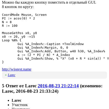
Можно бы каждую кнопку поместить в отдельный GUI.
8 кнопок по кругу:
CoordMode Mouse, Screen

PI := acos(0) * 2

N = 8

R := 100

MouseGetPos x0, y0

x0 -= 20, y0 -=15

Loop %N% {

	Gui %A_Index%:-Caption +ToolWindow

	Gui %A_Index%:Margin, 0, 0

	Gui %A_Index%:Add, Button, w40 h30, %A_Index%

	a := (2 * PI / N) * A_Index

	Gui %A_Index%:Show, % "X" (x0 + R * sin(a)) " Y" (y0 + R * cos(a))

http://wisgest.name
+
Larec
5
Ответ от
Larec
2016-08-23 21:22:14
(изменено:
Larec, 2016-08-23 21:33:24)
Larec
Участник