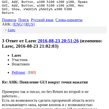
GUI, Add, Button, w100 h100 x200 y100, Право

GUI, Add, Button, w100 h100 x100 y200, Низ

GUI, Show, x%GUIx% y%GUIy% w300 h300

Правила
Поиск
Русский язык
Слова-паразиты
AHK:
[ENG]
[RUS]
+
Larec
3
Ответ от
Larec
2016-08-23 20:51:26
(изменено:
Larec, 2016-08-23 21:02:03)
Larec
Участник
Неактивен
Рейтинг
: [
0
|
0
]
Re: AHK: Появление GUI вокруг точки нажатия
Примерно так и писал, но без Return во второй и не
работало...
Есть ли возможность сделать прозрачной область всего
всплывающего окна, кроме кнопок и с возможностью