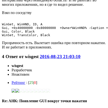
интерактива через невидимую область? И не работает во
многих приложениях, но я где то видел решение.
Взял по соседству
WinGet, WinHND, ID, A

Gui, +0x40000000 -0x80000000  +Owner%WinHND% -Caption +
Gui, Color, Black

WinSet, TransColor, Black
Прозрачность есть. Вылетает ошибка при повторном нажатии.
И не работает в приложениях.
4
Ответ от
wisgest
2016-08-23 21:03:10
wisgest
Разработчик
Неактивен
Рейтинг
: [
25
|
0
]
Re: AHK: Появление GUI вокруг точки нажатия