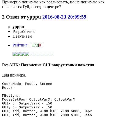
Примерно понимаю как реализовать, но не понимаю как
появляется Гуй, всегда в центре?
2
Ответ от
ypppu
2016-08-23 20:09:59
ypppu
Разработчик
Неактивен
Рейтинг
: [
173
|
0
]
Re: AHK: Появление GUI вокруг точки нажатия
Для примера.
CoordMode, Mouse, Screen

Return

MButton::

MouseGetPos, OutputVarX, OutputVarY

GUIx := OutputVarX - 150

GUIy := OutputVarY - 150

GUI, Add, Button, w100 h100 x100 y000, Верх

GUI, Add, Button, w100 h100 x000 y100, Лево
