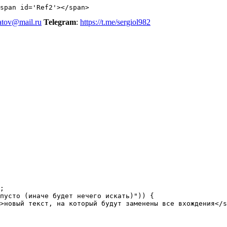
span id='Ref2'></span>
atov@mail.ru
Telegram
:
https://t.me/sergiol982