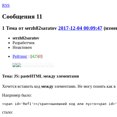
RSS
Сообщения 11
1
Тема от
serzh82saratov
2017-12-04 00:09:47
(изме
serzh82saratov
Разработчик
Неактивен
Рейтинг
: [
425
|
0
]
Тема: JS: pasteHTML между элементами
Хочется вставить код
между
элементами. Не могу понять как в
Например было:
<span id='Ref1'></span>нынешний код или пусто<span id='
стало: