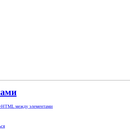
тами
steHTML между элементами
ься