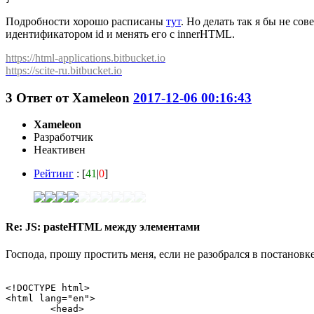
Подробности хорошо расписаны
тут
. Но делать так я бы не сов
идентификатором id и менять его c innerHTML.
https://html-applications.bitbucket.io
https://scite-ru.bitbucket.io
3
Ответ от
Xameleon
2017-12-06 00:16:43
Xameleon
Разработчик
Неактивен
Рейтинг
: [
41
|
0
]
Re: JS: pasteHTML между элементами
Господа, прошу простить меня, если не разобрался в постановк
<!DOCTYPE html>

<html lang="en">

	<head>
