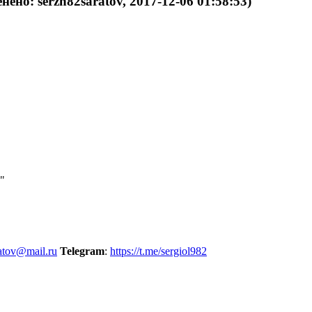
нено: serzh82saratov, 2017-12-06 01:58:53)
"
atov@mail.ru
Telegram
:
https://t.me/sergiol982