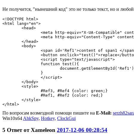
Не получится, "нынешний код" это не только текст, но и
любой
<!DOCTYPE html>

<html lang="en">

	<head>

		<meta http-equiv="X-UA-Compatible" content="IE=IE8" />

		<meta http-equiv="Content-Type" content="text/html; charset=utf-8" />

	</head>

	<body>

		<span id='Ref1'>content of span1 </span>нынешний код или пусто<span id='Ref3'>, ещё код </span><span id='Ref4'>, и ещё код</span><span id='Ref2'> content of span2</span>

		<button onclick="test()">replace</button>

		<script type="text/javascript">

		function test(){

			document.getElementById('Ref1').nextSibling.data = "[замена]"

		}

		</script>

	</body>

	<style>

		#Ref3, #Ref4 {color: green;}

		#Ref1, #Ref2 {color: red;}

	</style>

</html>
По вопросам возмездной помощи пишите на
E-Mail:
serzh82sar
Win10x64
AhkSpy
,
Hotkey
,
ClockGui
5
Ответ от
Xameleon
2017-12-06 00:28:54