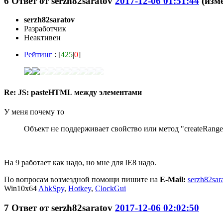
6
Ответ от
serzh82saratov
2017-12-06 01:51:44
(изме
serzh82saratov
Разработчик
Неактивен
Рейтинг
: [
425
|
0
]
Re: JS: pasteHTML между элементами
У меня почему то
Объект не поддерживает свойство или метод "createRange
На 9 работает как надо, но мне для IE8 надо.
По вопросам возмездной помощи пишите на
E-Mail:
serzh82sar
Win10x64
AhkSpy
,
Hotkey
,
ClockGui
7
Ответ от
serzh82saratov
2017-12-06 02:02:50