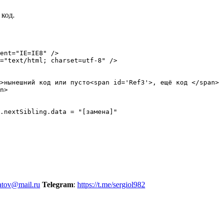
код.
atov@mail.ru
Telegram
:
https://t.me/sergiol982