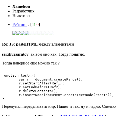
Xameleon
Разработчик
Неактивен
Рейтинг
: [
41
|
0
]
Re: JS: pasteHTML между элементами
serzh82saratov
, ах вон оно как. Тогда понятно.
Тогда наверное ещё можно так ?
function test(){

	var r = document.createRange();

	r.setStartAfter(Ref1);

	r.setEndBefore(Ref2);

	r.deleteContents();

	r.insertNode(document.createTextNode('test'));

Передумал переделывать мир. Пашет и так, ну и ладно. Сделаю