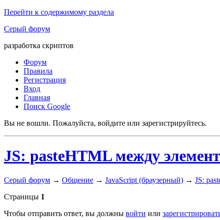
Перейти к содержимому раздела
Серый форум
разработка скриптов
Форум
Правила
Регистрация
Вход
Главная
Поиск Google
Вы не вошли.
Пожалуйста, войдите или зарегистрируйтесь.
JS: pasteHTML между элемен
Серый форум
→
Общение
→
JavaScript (браузерный)
→
JS: pa
Страницы
1
Чтобы отправить ответ, вы должны
войти
или
зарегистрироват