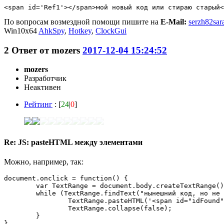
<span id='Ref1'></span>мой новый код или стираю старый<
По вопросам возмездной помощи пишите на
E-Mail:
serzh82sar
Win10x64
AhkSpy
,
Hotkey
,
ClockGui
2
Ответ от
mozers
2017-12-04 15:24:52
mozers
Разработчик
Неактивен
Рейтинг
: [
24
|
0
]
Re: JS: pasteHTML между элементами
Можно, например, так:
document.onclick = function() {

	var TextRange = document.body.createTextRange();

	while (TextRange.findText("нынешний код, но не пусто (иначе будет нечего искать)")) {

		TextRange.pasteHTML('<span id="idFound">новый текст, на который будут заменены все вхождения</span>');

		TextRange.collapse(false);

	}

}