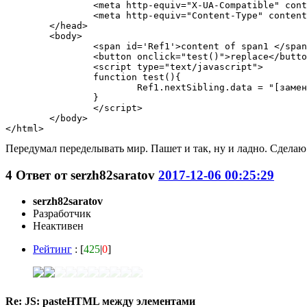
		<meta http-equiv="X-UA-Compatible" content="IE=IE8" />

		<meta http-equiv="Content-Type" content="text/html; charset=utf-8" />

	</head>

	<body>

		<span id='Ref1'>content of span1 </span>нынешний код или пусто<span id='Ref2'> content of span2</span>

		<button onclick="test()">replace</button>

		<script type="text/javascript">

		function test(){

			Ref1.nextSibling.data = "[замена]"

		}

		</script>

	</body>

Передумал переделывать мир. Пашет и так, ну и ладно. Сделаю
4
Ответ от
serzh82saratov
2017-12-06 00:25:29
serzh82saratov
Разработчик
Неактивен
Рейтинг
: [
425
|
0
]
Re: JS: pasteHTML между элементами