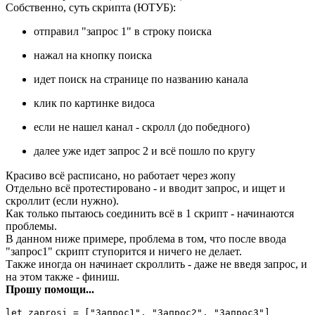
Собственно, суть скрипта (ЮТУБ):
отправил "запрос 1" в строку поиска
нажал на кнопку поиска
идет поиск на странице по названию канала
клик по картинке видоса
если не нашел канал - скролл (до победного)
далее уже идет запрос 2 и всё пошло по кругу
Красиво всё расписано, но работает через жопу
Отдельно всё протестировано - и вводит запрос, и ищет и
скроллит (если нужно).
Как только пытаюсь соединить всё в 1 скрипт - начинаются
проблемы.
В данном ниже примере, проблема в том, что после ввода
"запрос1" скрипт ступорится и ничего не делает.
Также иногда он начинает скроллить - даже не введя запрос, и
на этом также - финиш.
Прошу помощи...
let zaprosi = ["Запрос1", "Запрос2", "Запрос3"]
