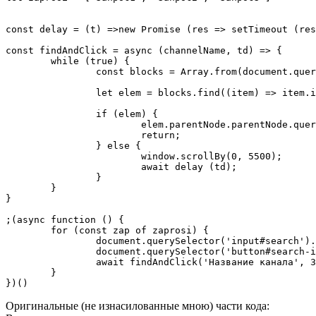
const delay = (t) =>new Promise (res => setTimeout (res
const findAndClick = async (channelName, td) => {

	while (true) {

		const blocks = Array.from(document.querySelectorAll('div#channel-info'));

		let elem = blocks.find((item) => item.innerText.trim().toLowerCase() == channelName.toLowerCase())

		if (elem) {

			elem.parentNode.parentNode.querySelector('a#thumbnail').click();

			return;

		} else {

			window.scrollBy(0, 5500);

			await delay (td);

		}

	}

}

;(async function () {

	for (const zap of zaprosi) {

		document.querySelector('input#search').value = zap;

		document.querySelector('button#search-icon-legacy').click();

		await findAndClick('Название канала', 3000)

	}

})()
Оригинальные (не изнасилованные мною) части кода: