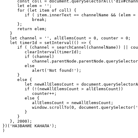
      const coll = document.querySelectorAll('div#chann
      let elem = '';

      for (let item of coll) {

         if ( item.innerText == channelName && (elem = 
            break;

      };

      return elem;

   }

   let channel = '', allElemsCount = 0, counter = 0;

   let timerId = setInterval(() => {

      if ( (channel = searchCannel(channelName)) || cou
         clearInterval(timerId);

         if (channel)

            channel.parentNode.parentNode.querySelector
         else

            alert('Not found!');

      }

      else {

         let newAllElemsCount = document.querySelectorA
         if (!(newAllElemsCount > allElemsCount))

            counter++;

         else {

            allElemsCount = newAllElemsCount;

            window.scrollTo(0, document.querySelector('
         }

      }

   }, 2000);

})('НАЗВАНИЕ КАНАЛА');

)