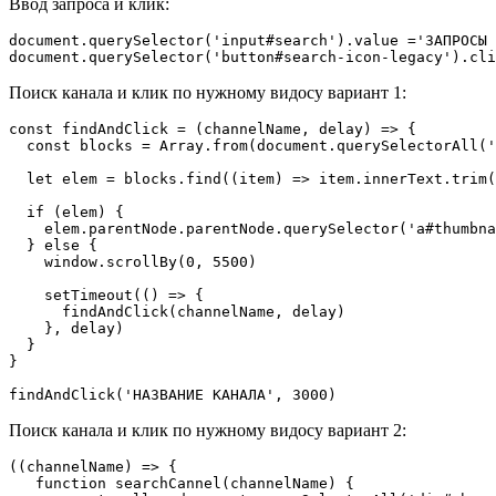
Ввод запроса и клик:
document.querySelector('input#search').value ='ЗАПРОСЫ 
document.querySelector('button#search-icon-legacy').cli
Поиск канала и клик по нужному видосу
вариант 1
:
const findAndClick = (channelName, delay) => {

  const blocks = Array.from(document.querySelectorAll('
  let elem = blocks.find((item) => item.innerText.trim(
  if (elem) {

    elem.parentNode.parentNode.querySelector('a#thumbna
  } else {

    window.scrollBy(0, 5500)

    setTimeout(() => {

      findAndClick(channelName, delay)

    }, delay)

  }

}

findAndClick('НАЗВАНИЕ КАНАЛА', 3000)
Поиск канала и клик по нужному видосу
вариант 2
:
((channelName) => {

   function searchCannel(channelName) {
