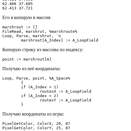
62.466 37.685

62.413 37.721
Его я копирую в массив
marshrout := []

FileRead, marshrut, %marshroute%

Loop, Parse, marshrut, `n

	marshrout[A_Index] := A_LoopField
Копирую строку из массива по индексу:
point := marshrout[m]
Получаю из неё координаты:
Loop, Parse, point, %A_Space%

	{

	if (A_Index = 1)

		routesX := A_LoopField

	if (A_Index = 2)

		routesY := A_LoopField

	}
Получаю координаты из игры:
PixelGetColor, ColorX, 20, 87

PixelGetColor, ColorY, 25, 87
