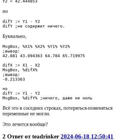
Y2 = 42.444853
но
difY := Y1 - Y2

difY ;не содержит ничего.
Буквально,
MsgBox, %X1% %X2% %Y1% %Y2%

;вывод:

42.881 43.094363 64.784 65.719975

difX := X1 - X2

MsgBox, %difX%

;вывод:

-0.213363

но

difY := Y1 - Y2

MsgBox, %difY% ;ничего, даже не ноль
Всё это в соседних строках, потеряться-поменяться
переменные не могли.
Это лечится вообще?
2
Ответ от
teadrinker
2024-06-18 12:50:41