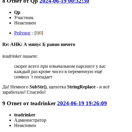
8
Ответ от
Qp
2024-06-19 00:32:30
Qp
Участник
Неактивен
Рейтинг
: [
0
|
0
]
Re: AHK: А минус Б равно ничего
teadrinker пишет:
скорее всего при изначальном парсинге у вас
каждый раз кроме чисел в переменную ещё
символ `r попадает
Да! Немного
SubStr()
, щепотка
StringReplace
- и всё
заработало! Спасибо!
9
Ответ от
teadrinker
2024-06-19 19:26:09
teadrinker
Администратор
Неактивен