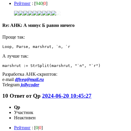
Рейтинг
: [
940
|
0
]
Re: AHK: А минус Б равно ничего
Проще так:
Loop, Parse, marshrut, `n, `r
А лучше так:
marshrut := StrSplit(marshrut, "`n", "`r")
Разработка AHK-скриптов:
e-mail
dfiveg@mail.ru
Telegram
jollycoder
10
Ответ от
Qp
2024-06-20 10:45:27
Qp
Участник
Неактивен
Рейтинг
: [
0
|
0
]