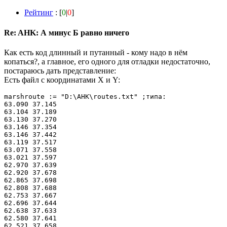
Рейтинг
: [
0
|
0
]
Re: AHK: А минус Б равно ничего
Как есть код длинный и путанный - кому надо в нём
копаться?, а главное, его одного для отладки недостаточно,
постараюсь дать представление:
Есть файл с координатами X и Y:
marshroute := "D:\AHK\routes.txt" ;типа:

63.090 37.145

63.104 37.189

63.130 37.270

63.146 37.354

63.146 37.442

63.119 37.517

63.071 37.558

63.021 37.597

62.970 37.639

62.920 37.678

62.865 37.698

62.808 37.688

62.753 37.667

62.696 37.644

62.638 37.633

62.580 37.641

62.521 37.658
