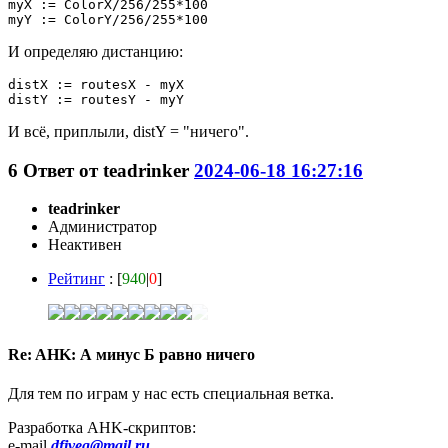
myX := ColorX/256/255*100

myY := ColorY/256/255*100
И определяю дистанцию:
distX := routesX - myX

distY := routesY - myY
И всё, приплыли, distY = "ничего".
6
Ответ от
teadrinker
2024-06-18 16:27:16
teadrinker
Администратор
Неактивен
Рейтинг
: [
940
|
0
]
Re: AHK: А минус Б равно ничего
Для тем по играм у нас есть специальная ветка.
Разработка AHK-скриптов:
e-mail
dfiveg@mail.ru