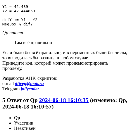
Y1 = 42.489

Y2 = 42.444853

difY := Y1 - Y2

MsgBox % difY
Qp пишет:
Там всё правильно
Если было бы всё правильно, и в переменных были бы числа,
то выводилась бы разница в любом случае.
Приведите код, который может продемонстрировать
проблему.
Разработка AHK-скриптов:
e-mail
dfiveg@mail.ru
Telegram
jollycoder
5
Ответ от
Qp
2024-06-18 16:10:35
(изменено: Qp,
2024-06-18 16:10:57)
Qp
Участник
Неактивен