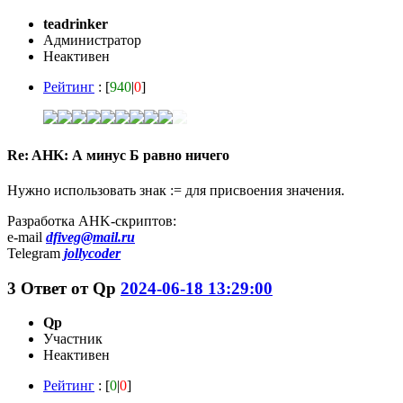
teadrinker
Администратор
Неактивен
Рейтинг
: [
940
|
0
]
Re: AHK: А минус Б равно ничего
Нужно использовать знак := для присвоения значения.
Разработка AHK-скриптов:
e-mail
dfiveg@mail.ru
Telegram
jollycoder
3
Ответ от
Qp
2024-06-18 13:29:00
Qp
Участник
Неактивен
Рейтинг
: [
0
|
0
]