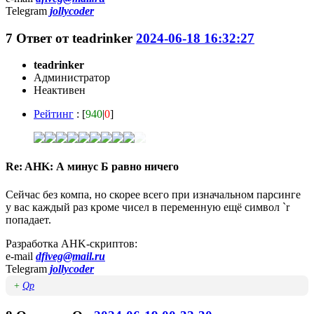
Telegram
jollycoder
7
Ответ от
teadrinker
2024-06-18 16:32:27
teadrinker
Администратор
Неактивен
Рейтинг
: [
940
|
0
]
Re: AHK: А минус Б равно ничего
Сейчас без компа, но скорее всего при изначальном парсинге
у вас каждый раз кроме чисел в переменную ещё символ `r
попадает.
Разработка AHK-скриптов:
e-mail
dfiveg@mail.ru
Telegram
jollycoder
+
Qp