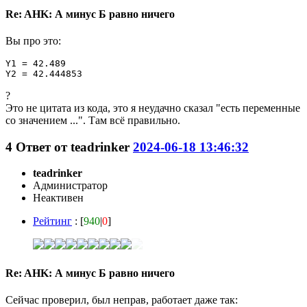
Re: AHK: А минус Б равно ничего
Вы про это:
Y1 = 42.489

Y2 = 42.444853
?
Это не цитата из кода, это я неудачно сказал "есть переменные
со значением ...". Там всё правильно.
4
Ответ от
teadrinker
2024-06-18 13:46:32
teadrinker
Администратор
Неактивен
Рейтинг
: [
940
|
0
]
Re: AHK: А минус Б равно ничего
Сейчас проверил, был неправ, работает даже так: