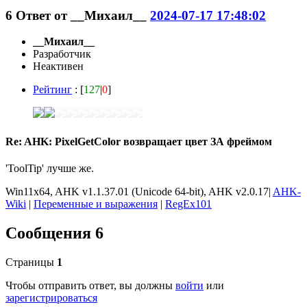
6
Ответ от
__Михаил__
2024-07-17 17:48:02
__Михаил__
Разработчик
Неактивен
Рейтинг
: [
127
|
0
]
Re: AHK: PixelGetColor возвращает цвет ЗА фреймом
'ToolTip' лучше же.
Win11x64, AHK v1.1.37.01 (Unicode 64-bit), AHK v2.0.17|
AHK-
Wiki
|
Переменные и выражения
|
RegEx101
Сообщения 6
Страницы
1
Чтобы отправить ответ, вы должны
войти
или
зарегистрироваться