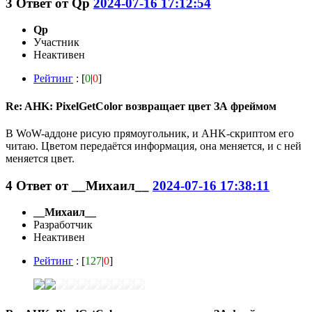
3
Ответ от
Qp
2024-07-16 17:12:54
Qp
Участник
Неактивен
Рейтинг
: [
0
|
0
]
Re: AHK: PixelGetColor возвращает цвет ЗА фреймом
В WoW-аддоне рисую прямоугольник, и AHK-скриптом его
читаю. Цветом передаётся информация, она меняется, и с ней
меняется цвет.
4
Ответ от
__Михаил__
2024-07-16 17:38:11
__Михаил__
Разработчик
Неактивен
Рейтинг
: [
127
|
0
]