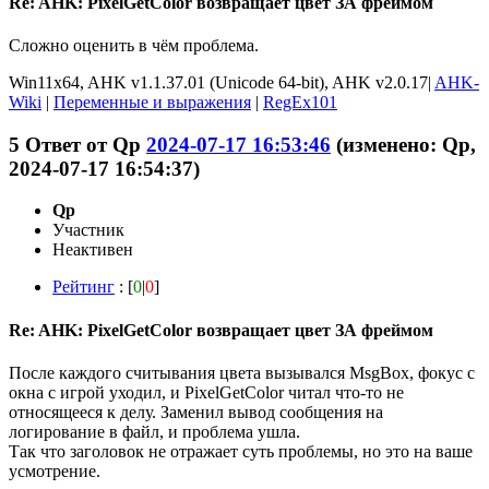
Re: AHK: PixelGetColor возвращает цвет ЗА фреймом
Сложно оценить в чём проблема.
Win11x64, AHK v1.1.37.01 (Unicode 64-bit), AHK v2.0.17|
AHK-
Wiki
|
Переменные и выражения
|
RegEx101
5
Ответ от
Qp
2024-07-17 16:53:46
(изменено: Qp,
2024-07-17 16:54:37)
Qp
Участник
Неактивен
Рейтинг
: [
0
|
0
]
Re: AHK: PixelGetColor возвращает цвет ЗА фреймом
После каждого считывания цвета вызывался MsgBox, фокус с
окна с игрой уходил, и PixelGetColor читал что-то не
относящееся к делу. Заменил вывод сообщения на
логирование в файл, и проблема ушла.
Так что заголовок не отражает суть проблемы, но это на ваше
усмотрение.