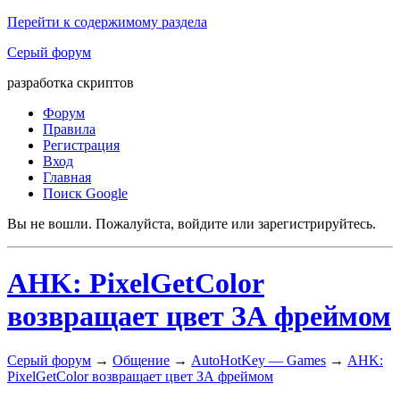
Перейти к содержимому раздела
Серый форум
разработка скриптов
Форум
Правила
Регистрация
Вход
Главная
Поиск Google
Вы не вошли.
Пожалуйста, войдите или зарегистрируйтесь.
AHK: PixelGetColor
возвращает цвет ЗА фреймом
Серый форум
→
Общение
→
AutoHotKey — Games
→
AHK:
PixelGetColor возвращает цвет ЗА фреймом