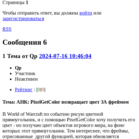
Страницы
1
Чтобы отправить ответ, вы должны
войти
или
зарегистрироваться
RSS
Сообщения 6
1
Тема от
Qp
2024-07-16 10:46:04
Qp
Участник
Неактивен
Рейтинг
: [
0
|
0
]
Тема: AHK: PixelGetColor возвращает цвет ЗА фреймом
В World of Warcraft по событию рисую цветной
прямоугольник, и с помощью PixelGetColor хочу получить его
цвет - но получаю цвет объектов игрового мира, на фоне
которых этот прямоугольник. Тем интереснее, что фреймы,
отрисованные другой функцией, которая обновляется