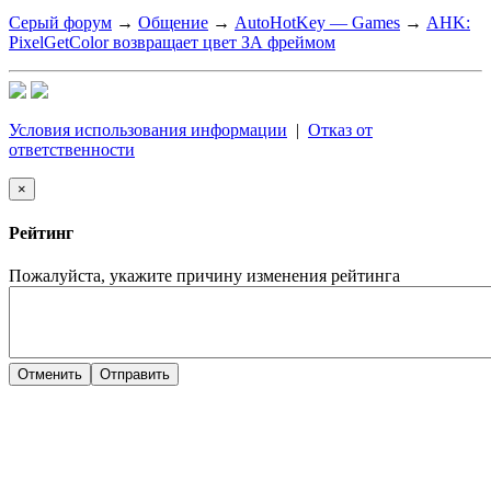
Серый форум
→
Общение
→
AutoHotKey — Games
→
AHK:
PixelGetColor возвращает цвет ЗА фреймом
Условия использования информации
|
Отказ от
ответственности
×
Рейтинг
Пожалуйста, укажите причину изменения рейтинга
Отменить
Отправить