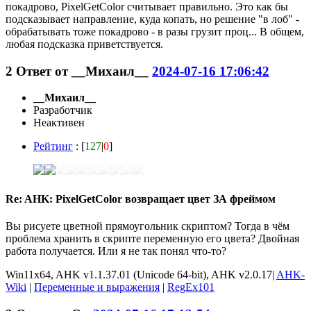
покадрово, PixelGetColor считывает правильно. Это как бы
подсказывает направление, куда копать, но решение "в лоб" -
обрабатывать тоже покадрово - в разы грузит проц... В общем,
любая подсказка приветствуется.
2
Ответ от
__Михаил__
2024-07-16 17:06:42
__Михаил__
Разработчик
Неактивен
Рейтинг
: [
127
|
0
]
Re: AHK: PixelGetColor возвращает цвет ЗА фреймом
Вы рисуете цветной прямоугольник скриптом? Тогда в чём
проблема хранить в скрипте переменную его цвета? Двойная
работа получается. Или я не так понял что-то?
Win11x64, AHK v1.1.37.01 (Unicode 64-bit), AHK v2.0.17|
AHK-
Wiki
|
Переменные и выражения
|
RegEx101