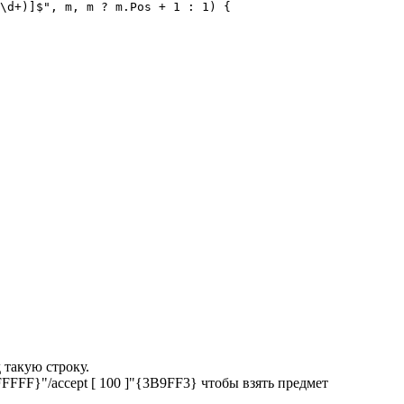
\d+)]$", m, m ? m.Pos + 1 : 1) {

 такую строку.
FFFFF}"/accept [ 100 ]"{3B9FF3} чтобы взять предмет