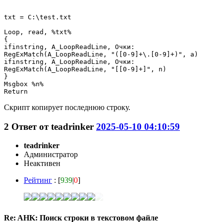
txt = C:\test.txt

Loop, read, %txt%

{

ifinstring, A_LoopReadLine, Очки: 

RegExMatch(A_LoopReadLine, "([0-9]+\.[0-9]+)", a)

ifinstring, A_LoopReadLine, Очки: 

RegExMatch(A_LoopReadLine, "[[0-9]+]", n)

}

Msgbox %n%

Скрипт копирует последнюю строку.
2
Ответ от
teadrinker
2025-05-10 04:10:59
teadrinker
Администратор
Неактивен
Рейтинг
: [
939
|
0
]
Re: AHK: Поиск строки в текстовом файле