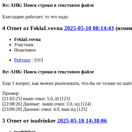
Re: AHK: Поиск строки в текстовом файле
Благодарю работает, то что надо.
4
Ответ от
FeklaLvovna
2025-05-10 08:14:43
(измен
FeklaLvovna
Участник
Неактивен
Рейтинг
: [
0
|
0
]
Re: AHK: Поиск строки в текстовом файле
Еще 1 вопрос, как можно реализовать, что-бы не только по шабл
Пример:
[21:02:25] ваши очки: 5.0, id [123]
[22:08:26] Данные: ваши очки: 3.0, ид [124]
[23:09:29] Данные: очки: 4.0, ваш ид [125]
5
Ответ от
teadrinker
2025-05-10 14:38:06
teadrinker