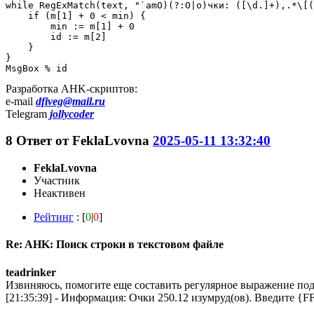
while RegExMatch(text, "`amO)(?:О|о)чки: ([\d.]+),.*\[(
    if (m[1] + 0 < min) {

        min := m[1] + 0

        id := m[2]

    }

}

MsgBox % id
Разработка AHK-скриптов:
e-mail
dfiveg@mail.ru
Telegram
jollycoder
8
Ответ от
FeklaLvovna
2025-05-11 13:32:40
FeklaLvovna
Участник
Неактивен
Рейтинг
: [
0
|
0
]
Re: AHK: Поиск строки в текстовом файле
teadrinker
Извиняюсь, помогите еще составить регулярное выражение под
[21:35:39] - Информация: Очки 250.12 изумруд(ов). Введите {F