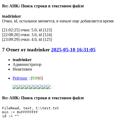
Re: AHK: Поиск строки в текстовом файле
teadrinker
Очки, id, остальное меняется, в начале еще добавляется время
[21:02:25] очки: 5.0, id [123]
[22:08:26] очки: 3.0, id [124]
[23:09:29] очки: 4.0, id [125]
7
Ответ от
teadrinker
2025-05-10 16:31:05
teadrinker
Администратор
Неактивен
Рейтинг
: [
939
|
0
]
Re: AHK: Поиск строки в текстовом файле
FileRead, text, C:\test.txt

min := 0xFFFFFFFF

id := ""
