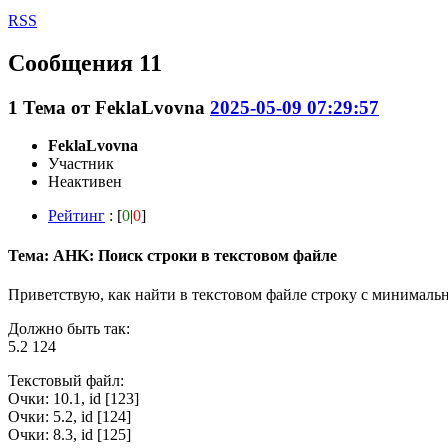
RSS
Сообщения 11
1
Тема от
FeklaLvovna
2025-05-09 07:29:57
FeklaLvovna
Участник
Неактивен
Рейтинг
: [
0
|
0
]
Тема: AHK: Поиск строки в текстовом файле
Приветствую, как найти в текстовом файле строку с минимальн
Должно быть так:
5.2 124
Текстовый файл:
Очки: 10.1, id [123]
Очки: 5.2, id [124]
Очки: 8.3, id [125]