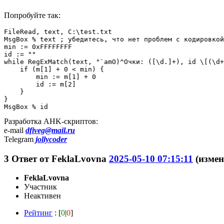
Попробуйте так:
FileRead, text, C:\test.txt

MsgBox % text ; убедитесь, что нет проблем с кодировкой
min := 0xFFFFFFFF

id := ""

while RegExMatch(text, "`amO)^Очки: ([\d.]+), id \[(\d+
    if (m[1] + 0 < min) {

        min := m[1] + 0

        id := m[2]

    }

}

MsgBox % id
Разработка AHK-скриптов:
e-mail
dfiveg@mail.ru
Telegram
jollycoder
3
Ответ от
FeklaLvovna
2025-05-10 07:15:11
(измен
FeklaLvovna
Участник
Неактивен
Рейтинг
: [
0
|
0
]