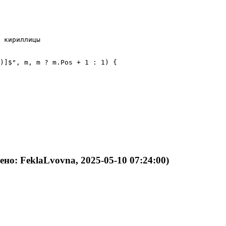
 кириллицы

)]$", m, m ? m.Pos + 1 : 1) {

ено: FeklaLvovna, 2025-05-10 07:24:00)