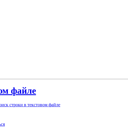
ом файле
иск строки в текстовом файле
ься