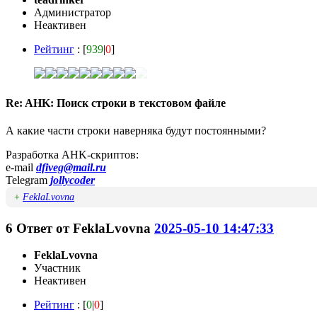
Администратор
Неактивен
Рейтинг
: [
939
|
0
]
Re: AHK: Поиск строки в текстовом файле
А какие части строки наверняка будут постоянными?
Разработка AHK-скриптов:
e-mail
dfiveg@mail.ru
Telegram
jollycoder
+
FeklaLvovna
6
Ответ от
FeklaLvovna
2025-05-10 14:47:33
FeklaLvovna
Участник
Неактивен
Рейтинг
: [
0
|
0
]