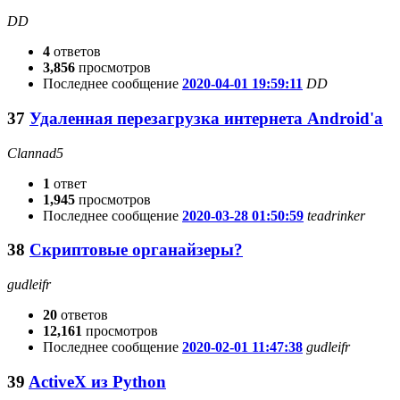
DD
4
ответов
3,856
просмотров
Последнее сообщение
2020-04-01 19:59:11
DD
37
Удаленная перезагрузка интернета Android'а
Clannad5
1
ответ
1,945
просмотров
Последнее сообщение
2020-03-28 01:50:59
teadrinker
38
Скриптовые органайзеры?
gudleifr
20
ответов
12,161
просмотров
Последнее сообщение
2020-02-01 11:47:38
gudleifr
39
ActiveX из Python