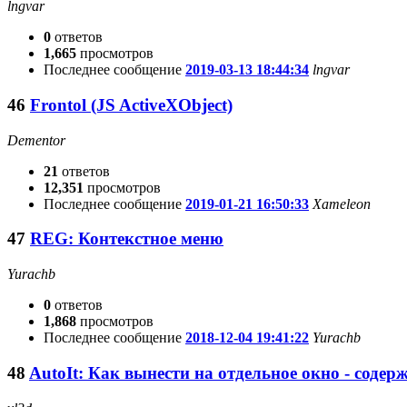
lngvar
0
ответов
1,665
просмотров
Последнее сообщение
2019-03-13 18:44:34
lngvar
46
Frontol (JS ActiveXObject)
Dementor
21
ответов
12,351
просмотров
Последнее сообщение
2019-01-21 16:50:33
Xameleon
47
REG: Контекстное меню
Yurachb
0
ответов
1,868
просмотров
Последнее сообщение
2018-12-04 19:41:22
Yurachb
48
AutoIt: Как вынести на отдельное окно - содер