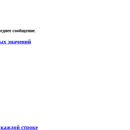
еднее сообщение
.
ных значений
 каждой строке