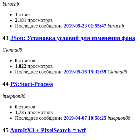
Yurachb
1
ответ
2,181
просмотров
Последнее сообщение
2019-05-23 01:55:47
Yurachb
43
JSon: Установка условий для изменения фона
Clannad5
0
ответов
1,822
просмотров
Последнее сообщение
2019-05-16 15:32:59
Clannad5
44
PS:Start-Process
inseption86
0
ответов
1,735
просмотров
Последнее сообщение
2019-04-07 10:58:25
inseption86
45
AutoItX3 + PixelSearch = wtf