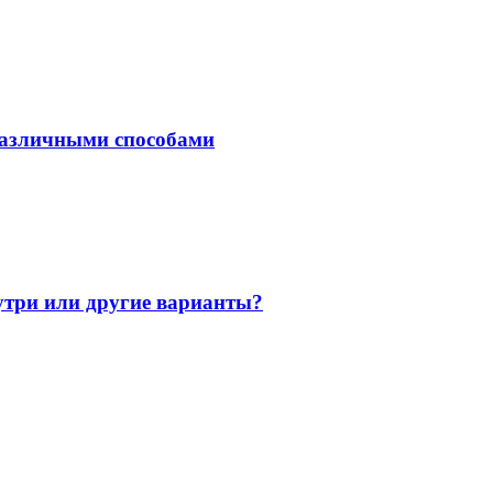
различными способами
утри или другие варианты?