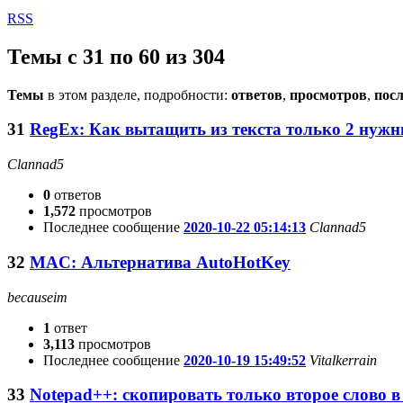
RSS
Темы с 31 по 60 из 304
Темы
в этом разделе, подробности:
ответов
,
просмотров
,
посл
31
RegEx: Как вытащить из текста только 2 нуж
Clannad5
0
ответов
1,572
просмотров
Последнее сообщение
2020-10-22 05:14:13
Clannad5
32
MAC: Альтернатива AutoHotKey
becauseim
1
ответ
3,113
просмотров
Последнее сообщение
2020-10-19 15:49:52
Vitalkerrain
33
Notepad++: скопировать только второе слово в