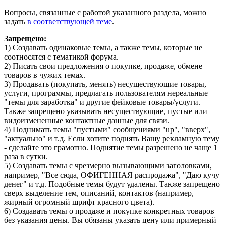
Вопросы, связанные с работой указанного раздела, можно
задать
в соответствующей теме
.
Запрещено:
1) Создавать одинаковые темы, а также темы, которые не
соотносятся с тематикой форума.
2) Писать свои предложения о покупке, продаже, обмене
товаров в чужих темах.
3) Продавать (покупать, менять) несуществующие товары,
услуги, программы, предлагать пользователям нереальные
"темы для заработка" и другие фейковые товары/услуги.
Также запрещено указывать несуществующие, пустые или
видоизмененные контактные данные для связи.
4) Поднимать темы "пустыми" сообщениями "up", "вверх",
"актуально" и т.д. Если хотите поднять Вашу рекламную тему
- сделайте это грамотно. Поднятие темы разрешено не чаще 1
раза в сутки.
5) Создавать темы с чрезмерно вызывающими заголовками,
например, "Все сюда, ОФИГЕННАЯ распродажа", "Даю кучу
денег" и т.д. Подобные темы будут удалены. Также запрещено
сверх выделение тем, описаний, контактов (например,
жирный огромный шрифт красного цвета).
6) Создавать темы о продаже и покупке конкретных товаров
без указания цены. Вы обязаны указать цену или примерный