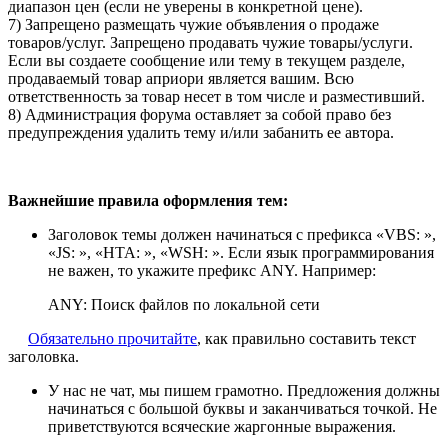
диапазон цен (если не уверены в конкретной цене).
7) Запрещено размещать чужие объявления о продаже
товаров/услуг. Запрещено продавать чужие товары/услуги.
Если вы создаете сообщение или тему в текущем разделе,
продаваемый товар априори является вашим. Всю
ответственность за товар несет в том числе и разместивший.
8) Администрация форума оставляет за собой право без
предупреждения удалить тему и/или забанить ее автора.
Важнейшие правила оформления тем:
Заголовок темы должен начинаться с префикса «VBS: »,
«JS: », «HTA: », «WSH: ». Если язык программирования
не важен, то укажите префикс ANY. Например:
ANY: Поиск файлов по локальной сети
Обязательно прочитайте
, как правильно составить текст
заголовка.
У нас не чат, мы пишем грамотно.
Предложения должны
начинаться с большой буквы и заканчиваться точкой.
Не
приветствуются всяческие жаргонные выражения.