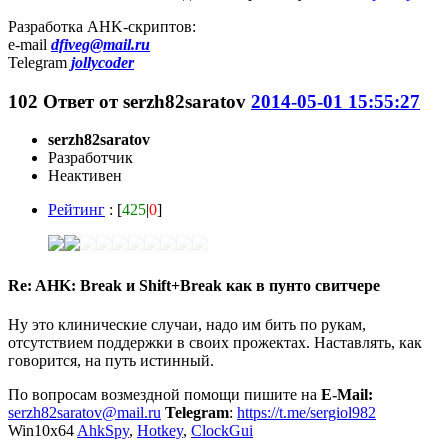
Разработка AHK-скриптов:
e-mail
dfiveg@mail.ru
Telegram
jollycoder
102
Ответ от
serzh82saratov
2014-05-01 15:55:27
serzh82saratov
Разработчик
Неактивен
Рейтинг
: [
425
|
0
]
Re: AHK: Break и Shift+Break как в пунто свитчере
Ну это клинические случаи, надо им бить по рукам,
отсутствием поддержки в своих прожектах. Наставлять, как
говорится, на путь истинный.
По вопросам возмездной помощи пишите на
E-Mail:
serzh82saratov@mail.ru
Telegram
:
https://t.me/sergiol982
Win10x64
AhkSpy
,
Hotkey
,
ClockGui