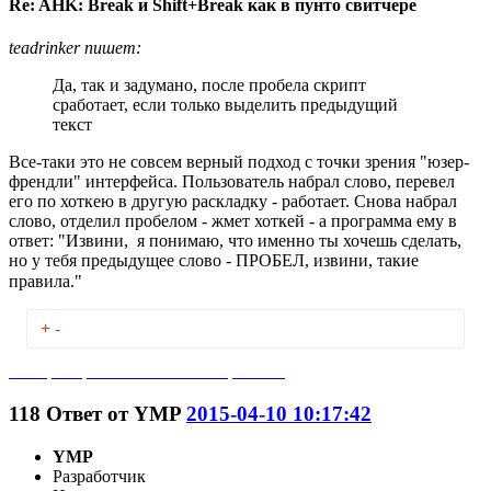
Re: AHK: Break и Shift+Break как в пунто свитчере
teadrinker пишет:
Да, так и задумано, после пробела скрипт
сработает, если только выделить предыдущий
текст
Все-таки это не совсем верный подход с точки зрения "юзер-
френдли" интерфейса. Пользователь набрал слово, перевел
его по хоткею в другую раскладку - работает. Снова набрал
слово, отделил пробелом - жмет хоткей - а программа ему в
ответ: "Извини, я понимаю, что именно ты хочешь сделать,
но у тебя предыдущее слово - ПРОБЕЛ, извини, такие
правила."
+
-
Feci quod potui faciant meliora potentes
118
Ответ от
YMP
2015-04-10 10:17:42
YMP
Разработчик