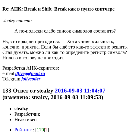
Re: AHK: Break и Shift+Break как в пунто свитчере
stealzy пишет:
А по-польски слабо список символов составить?
Ну, это вряд ли пригодится.
Хотя универсальность,
конечно, приятна. Если бы ещё это как-то эффектно решить.
Стал думать, можно ли как-то определить регистр символа?
Ничего в голову не приходит.
Разработка AHK-скриптов:
e-mail
dfiveg@mail.ru
Telegram
jollycoder
133
Ответ от
stealzy
2016-09-03 11:04:07
(изменено: stealzy, 2016-09-03 11:09:53)
stealzy
Разработчик
Неактивен
Рейтинг
: [
170
|
1
]