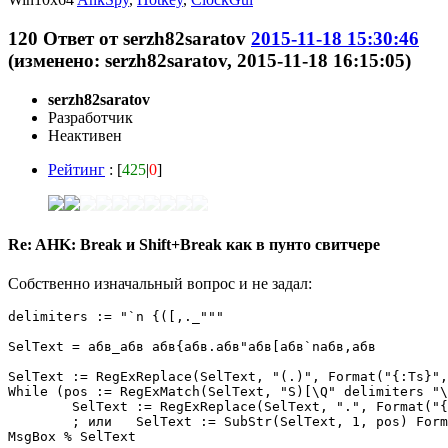
120
Ответ от
serzh82saratov
2015-11-18 15:30:46
(изменено: serzh82saratov, 2015-11-18 16:15:05)
serzh82saratov
Разработчик
Неактивен
Рейтинг
: [
425
|
0
]
Re: AHK: Break и Shift+Break как в пунто свитчере
Собственно изначальный вопрос и не задал:
delimiters := "`n {([,._"""

SelText = абв_абв абв{абв.абв"абв[абв`nабв,абв

SelText := RegExReplace(SelText, "(.)", Format("{:Ts}",
While (pos := RegExMatch(SelText, "S)[\Q" delimiters "\
	SelText := RegExReplace(SelText, ".", Format("{:Ts}", SubStr(M, 2, 1)), , 1, ++pos)

	; или   SelText := SubStr(SelText, 1, pos) Format("{:Ts}", SubStr(M, 2, 1)) SubStr(SelText, ++pos+1)

MsgBox % SelText