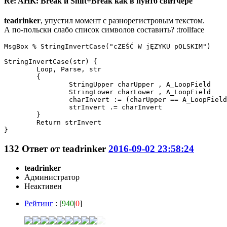
Re: AHK: Break и Shift+Break как в пунто свитчере
teadrinker
, упустил момент с разнорегистровым текстом.
А по-польски слабо список символов составить? :trollface
MsgBox % StringInvertCase("cZEŚĆ W jĘZYKU pOLSKIM")

StringInvertCase(str) {

	Loop, Parse, str

	{

		StringUpper charUpper , A_LoopField

		StringLower charLower , A_LoopField

		charInvert := (charUpper == A_LoopField) ? charLower : charUpper 

		strInvert .= charInvert

	}

	Return strInvert

}
132
Ответ от
teadrinker
2016-09-02 23:58:24
teadrinker
Администратор
Неактивен
Рейтинг
: [
940
|
0
]