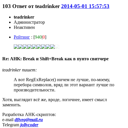
103
Ответ от
teadrinker
2014-05-01 15:57:53
teadrinker
Администратор
Неактивен
Рейтинг
: [
940
|
0
]
Re: AHK: Break и Shift+Break как в пунто свитчере
teadrinker пишет:
А вот RegExReplace() ничем не лучше, по-моему,
перебора символов, вряд ли этот вариант лучше по
производительности.
Хотя, выглядит всё же, вроде, логичнее, имеет смысл
заменить.
Разработка AHK-скриптов:
e-mail
dfiveg@mail.ru
Telegram
jollycoder