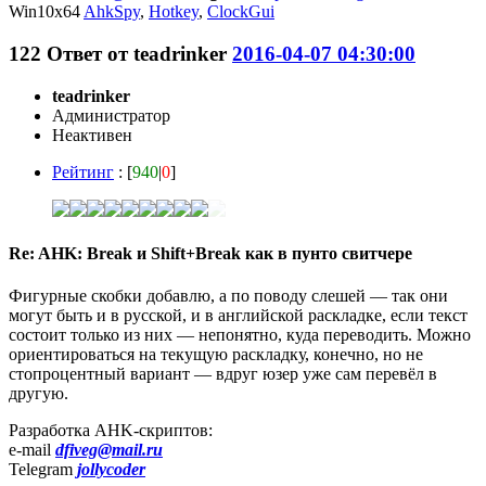
Win10x64
AhkSpy
,
Hotkey
,
ClockGui
122
Ответ от
teadrinker
2016-04-07 04:30:00
teadrinker
Администратор
Неактивен
Рейтинг
: [
940
|
0
]
Re: AHK: Break и Shift+Break как в пунто свитчере
Фигурные скобки добавлю, а по поводу слешей — так они
могут быть и в русской, и в английской раскладке, если текст
состоит только из них — непонятно, куда переводить. Можно
ориентироваться на текущую раскладку, конечно, но не
стопроцентный вариант — вдруг юзер уже сам перевёл в
другую.
Разработка AHK-скриптов:
e-mail
dfiveg@mail.ru
Telegram
jollycoder