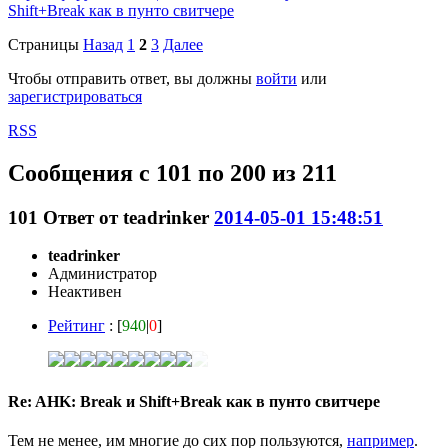
Shift+Break как в пунто свитчере
Страницы
Назад
1
2
3
Далее
Чтобы отправить ответ, вы должны
войти
или
зарегистрироваться
RSS
Сообщения с 101 по 200 из 211
101
Ответ от
teadrinker
2014-05-01 15:48:51
teadrinker
Администратор
Неактивен
Рейтинг
: [
940
|
0
]
Re: AHK: Break и Shift+Break как в пунто свитчере
Тем не менее, им многие до сих пор пользуются,
например
.