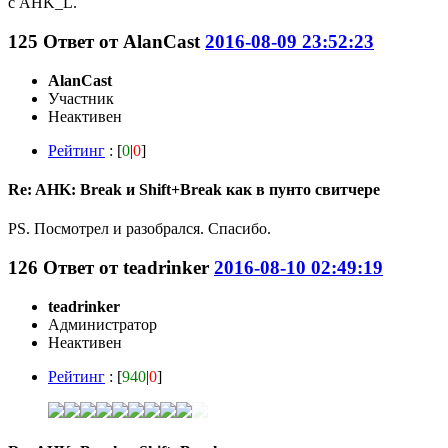
с AHK_L.
125
Ответ от
AlanCast
2016-08-09 23:52:23
AlanCast
Участник
Неактивен
Рейтинг
: [
0
|
0
]
Re: AHK: Break и Shift+Break как в пунто свитчере
PS. Посмотрел и разобрался. Спасибо.
126
Ответ от
teadrinker
2016-08-10 02:49:19
teadrinker
Администратор
Неактивен
Рейтинг
: [
940
|
0
]