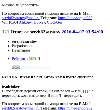
Можно ли упростить?
По вопросам возмездной помощи пишите на
E-Mail:
serzh82saratov@mail.ru
Telegram
:
https://t.me/sergiol982
Win10x64
AhkSpy
,
Hotkey
,
ClockGui
121
Ответ от
serzh82saratov
2016-04-07 03:54:00
serzh82saratov
Разработчик
Неактивен
Рейтинг
: [
425
|
0
]
Re: AHK: Break и Shift+Break как в пунто свитчере
teadrinker
В последней версии строку из символов /// или {{{ не
переводит, хотя например [[[ или /{[ переводит.
По вопросам возмездной помощи пишите на
E-Mail:
serzh82saratov@mail.ru
Telegram
:
https://t.me/sergiol982