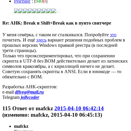
Рейтинг
: [
940
|
0
]
Re: AHK: Break и Shift+Break как в пунто свитчере
У меня семёрка, с таким не сталкивался. Попробуйте
это
почитать. И ещё
здесь
вариант решения подобных проблем в
прошлых версиях Windows правкой реестра (в последней
трети страницы).
Только что проэкспериментировал, что при сохранении
скрипта в UTF-8 без BOM действительно делает из латинских
символов кракозябры, а с кириллицей ничего не делает.
Советую сохранять скрипты в ANSI. Если в юникоде — то
обязательно с BOM.
Разработка AHK-скриптов:
e-mail
dfiveg@mail.ru
Telegram
jollycoder
115
Ответ от
mafckz
2015-04-10 06:42:14
(изменено: mafckz, 2015-04-10 06:45:13)
mafckz