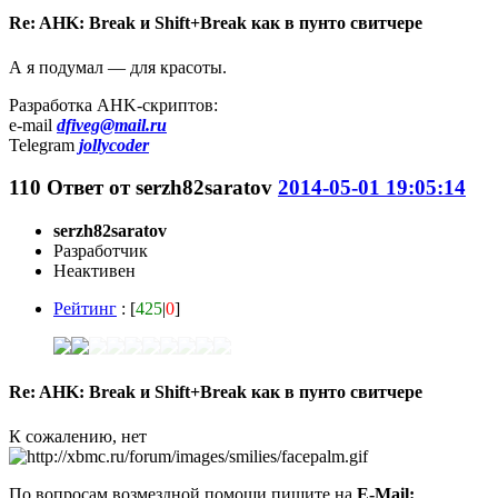
Re: AHK: Break и Shift+Break как в пунто свитчере
А я подумал — для красоты.
Разработка AHK-скриптов:
e-mail
dfiveg@mail.ru
Telegram
jollycoder
110
Ответ от
serzh82saratov
2014-05-01 19:05:14
serzh82saratov
Разработчик
Неактивен
Рейтинг
: [
425
|
0
]
Re: AHK: Break и Shift+Break как в пунто свитчере
К сожалению, нет
По вопросам возмездной помощи пишите на
E-Mail: