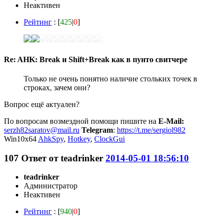
Неактивен
Рейтинг
: [
425
|
0
]
Re: AHK: Break и Shift+Break как в пунто свитчере
Только не очень понятно наличие стольких точек в
строках, зачем они?
Вопрос ещё актуален?
По вопросам возмездной помощи пишите на
E-Mail:
serzh82saratov@mail.ru
Telegram
:
https://t.me/sergiol982
Win10x64
AhkSpy
,
Hotkey
,
ClockGui
107
Ответ от
teadrinker
2014-05-01 18:56:10
teadrinker
Администратор
Неактивен
Рейтинг
: [
940
|
0
]