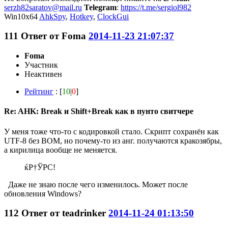
serzh82saratov@mail.ru
Telegram
:
https://t.me/sergiol982
Win10x64
AhkSpy
,
Hotkey
,
ClockGui
111
Ответ от
Foma
2014-11-23 21:07:37
Foma
Участник
Неактивен
Рейтинг
: [
10
|
0
]
Re: AHK: Break и Shift+Break как в пунто свитчере
У меня тоже что-то с кодировкой стало. Скрипт сохранён как
UTF-8 без BOM, но почему-то из анг. получаются кракозябры,
а кирилица вообще не меняется.
ќР†ЎРС!
Даже не знаю после чего изменилось. Может после
обновления Windows?
112
Ответ от
teadrinker
2014-11-24 01:13:50