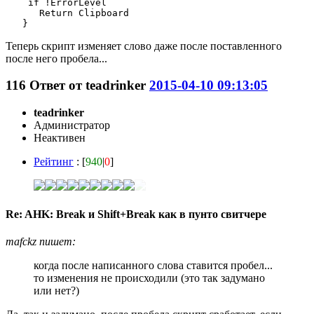
    if !ErrorLevel

      Return Clipboard

   } 
Теперь скрипт изменяет слово даже после поставленного
после него пробела...
116
Ответ от
teadrinker
2015-04-10 09:13:05
teadrinker
Администратор
Неактивен
Рейтинг
: [
940
|
0
]
Re: AHK: Break и Shift+Break как в пунто свитчере
mafckz пишет:
когда после написанного слова ставится пробел...
то изменения не происходили (это так задумано
или нет?)