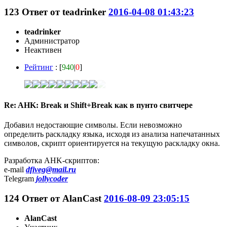
123
Ответ от
teadrinker
2016-04-08 01:43:23
teadrinker
Администратор
Неактивен
Рейтинг
: [
940
|
0
]
Re: AHK: Break и Shift+Break как в пунто свитчере
Добавил недостающие символы. Если невозможно
определить раскладку языка, исходя из анализа напечатанных
символов, скрипт ориентируется на текущую раскладку окна.
Разработка AHK-скриптов:
e-mail
dfiveg@mail.ru
Telegram
jollycoder
124
Ответ от
AlanCast
2016-08-09 23:05:15
AlanCast