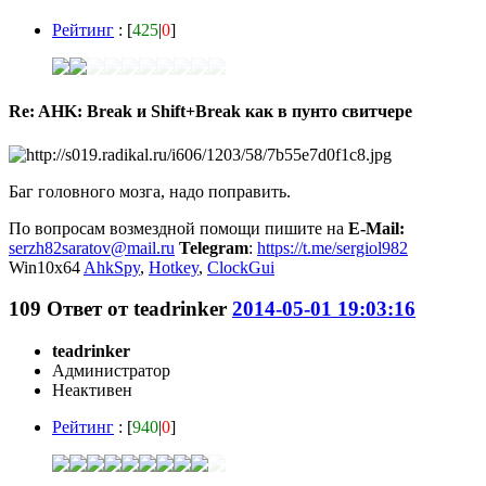
Рейтинг
: [
425
|
0
]
Re: AHK: Break и Shift+Break как в пунто свитчере
Баг головного мозга, надо поправить.
По вопросам возмездной помощи пишите на
E-Mail:
serzh82saratov@mail.ru
Telegram
:
https://t.me/sergiol982
Win10x64
AhkSpy
,
Hotkey
,
ClockGui
109
Ответ от
teadrinker
2014-05-01 19:03:16
teadrinker
Администратор
Неактивен
Рейтинг
: [
940
|
0
]