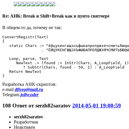
Re: AHK: Break и Shift+Break как в пунто свитчере
В общем-то да, почему не так:
ConvertRegistr(Text)

{

   static Chars := "ёйцукенгшщзхъфывапролджэячсмитьбюqw
                 . "ЁЙЦУКЕНГШЩЗХЪФЫВАПРОЛДЖЭЯЧСМИТЬБЮQW
   Loop, parse, Text

      NewText .= (found := InStr(Chars, A_LoopField, 1)
         ? SubStr(Chars, found - 59, 1) : A_LoopField

   Return NewText

}
Разработка AHK-скриптов:
e-mail
dfiveg@mail.ru
Telegram
jollycoder
108
Ответ от
serzh82saratov
2014-05-01 19:00:59
serzh82saratov
Разработчик
Неактивен