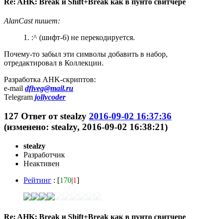
Re: AHK: Break и Shift+Break как в пунто свитчере
AlanCast пишет:
1. :^ (шифт-6) не перекодируется.
Почему-то забыл эти символы добавить в набор,
отредактировал в Коллекции.
Разработка AHK-скриптов:
e-mail
dfiveg@mail.ru
Telegram
jollycoder
127
Ответ от
stealzy
2016-09-02 16:37:36
(изменено: stealzy, 2016-09-02 16:38:21)
stealzy
Разработчик
Неактивен
Рейтинг
: [
170
|
1
]
Re: AHK: Break и Shift+Break как в пунто свитчере