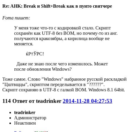
Re: AHK: Break и Shift+Break как в пунто свитчере
Foma пишет:
У меня тоже что-то с кодировкой стало. Скрипт
сохранён как UTF-8 без BOM, но почему-то из анг.
получаются кракозябры, а кирилица вообще не
меняется.
ќР†ЎРС!
Даже не знаю после чего изменилось. Может
после обновления Windows?
Тоже самое. Слово "Windows" набранное русской раскладкой
"Цштвщцы", скриптом переделывается в "??????".
Скрипт сохраняю в UTF-8 c галкой BOM. Windows 8.1 64bit.
114
Ответ от
teadrinker
2014-11-28 04:27:53
teadrinker
Администратор
Неактивен