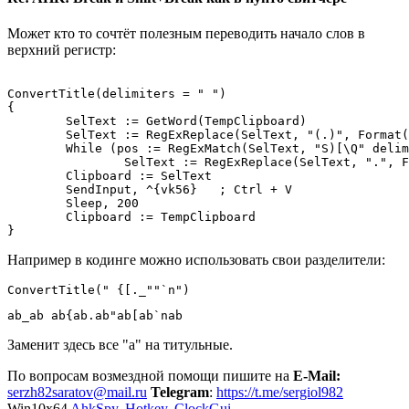
Может кто то сочтёт полезным переводить начало слов в
верхний регистр:
ConvertTitle(delimiters = " ")

{ 

	SelText := GetWord(TempClipboard)

	SelText := RegExReplace(SelText, "(.)", Format("{:Ts}", SubStr(SelText, 1, 1)), , 1), pos := 1

	While (pos := RegExMatch(SelText, "S)[\Q" delimiters "\E][a-zа-яё]", M, pos))

		SelText := RegExReplace(SelText, ".", Format("{:Ts}", SubStr(M, 2, 1)), , 1, ++pos)

	Clipboard := SelText

	SendInput, ^{vk56}   ; Ctrl + V

	Sleep, 200

	Clipboard := TempClipboard

Например в кодинге можно использовать свои разделители:
ConvertTitle(" {[._""`n")
ab_ab ab{ab.ab"ab[ab`nab
Заменит здесь все "a" на титульные.
По вопросам возмездной помощи пишите на
E-Mail:
serzh82saratov@mail.ru
Telegram
:
https://t.me/sergiol982
Win10x64
AhkSpy
,
Hotkey
,
ClockGui