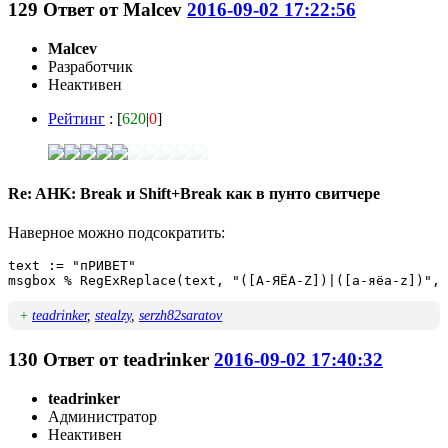
129
Ответ от
Malcev
2016-09-02 17:22:56
Malcev
Разработчик
Неактивен
Рейтинг
: [
620
|
0
]
Re: AHK: Break и Shift+Break как в пунто свитчере
Наверное можно подсократить:
text := "пРИВЕТ"

msgbox % RegExReplace(text, "([А-ЯЁA-Z])|([а-яёa-z])", 
+
teadrinker
,
stealzy
,
serzh82saratov
130
Ответ от
teadrinker
2016-09-02 17:40:32
teadrinker
Администратор
Неактивен