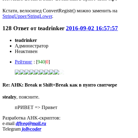
Кстати, велосипед ConvertRegistr() можно заменить на
StringUpper/StringLower
.
128
Ответ от
teadrinker
2016-09-02 16:57:57
teadrinker
Администратор
Неактивен
Рейтинг
: [
940
|
0
]
Re: AHK: Break и Shift+Break как в пунто свитчере
stealzy
, поясните.
пРИВЕТ => Привет
Разработка AHK-скриптов:
e-mail
dfiveg@mail.ru
Telegram
jollycoder