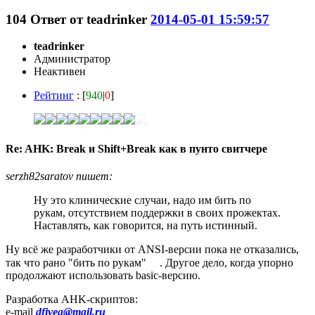
104
Ответ от
teadrinker
2014-05-01 15:59:57
teadrinker
Администратор
Неактивен
Рейтинг
: [
940
|
0
]
Re: AHK: Break и Shift+Break как в пунто свитчере
serzh82saratov пишет:
Ну это клинические случаи, надо им бить по
рукам, отсутствием поддержки в своих прожектах.
Наставлять, как говорится, на путь истинный.
Ну всё же разработчики от ANSI-версии пока не отказались,
так что рано "бить по рукам"
. Другое дело, когда упорно
продолжают использовать basic-версию.
Разработка AHK-скриптов:
e-mail
dfiveg@mail.ru