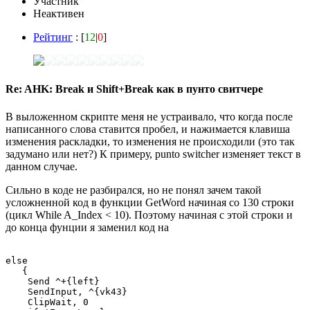
Участник
Неактивен
Рейтинг
: [
12
|
0
]
Re: AHK: Break и Shift+Break как в пунто свитчере
В выложенном скрипте меня не устраивало, что когда после
написанного слова ставится пробел, и нажимается клавиша
изменения раскладки, то изменения не происходили (это так
задумано или нет?) К примеру, punto switcher изменяет текст в
данном случае.
Сильно в коде не разбирался, но не понял зачем такой
усложненной код в функции GetWord начиная со 130 строки
(цикл While A_Index < 10). Поэтому начиная с этой строки и
до конца фунции я заменил код на
else 

   {

    Send ^+{left}

    SendInput, ^{vk43}

    ClipWait, 0
