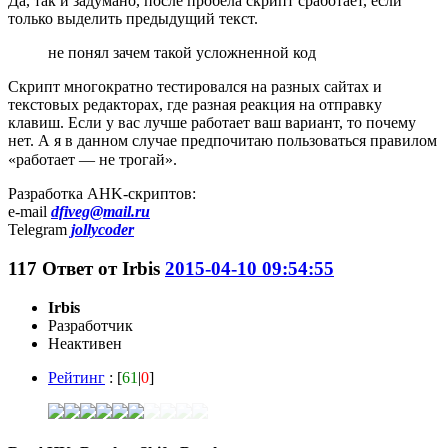
Да, так и задумано, после пробела скрипт сработает, если
только выделить предыдущий текст.
не понял зачем такой усложненной код
Скрипт многократно тестировался на разных сайтах и
текстовых редакторах, где разная реакция на отправку
клавиш. Если у вас лучше работает ваш вариант, то почему
нет. А я в данном случае предпочитаю пользоваться правилом
«работает — не трогай».
Разработка AHK-скриптов:
e-mail
dfiveg@mail.ru
Telegram
jollycoder
117
Ответ от
Irbis
2015-04-10 09:54:55
Irbis
Разработчик
Неактивен
Рейтинг
: [
61
|
0
]