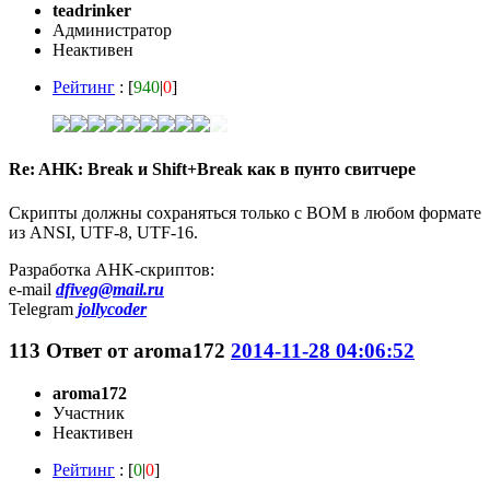
teadrinker
Администратор
Неактивен
Рейтинг
: [
940
|
0
]
Re: AHK: Break и Shift+Break как в пунто свитчере
Скрипты должны сохраняться только с BOM в любом формате
из ANSI, UTF-8, UTF-16.
Разработка AHK-скриптов:
e-mail
dfiveg@mail.ru
Telegram
jollycoder
113
Ответ от
aroma172
2014-11-28 04:06:52
aroma172
Участник
Неактивен
Рейтинг
: [
0
|
0
]