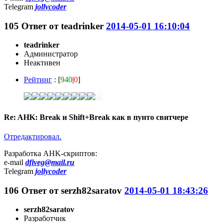
Telegram
jollycoder
105
Ответ от
teadrinker
2014-05-01 16:10:04
teadrinker
Администратор
Неактивен
Рейтинг
: [
940
|
0
]
Re: AHK: Break и Shift+Break как в пунто свитчере
Отредактировал.
Разработка AHK-скриптов:
e-mail
dfiveg@mail.ru
Telegram
jollycoder
106
Ответ от
serzh82saratov
2014-05-01 18:43:26
serzh82saratov
Разработчик