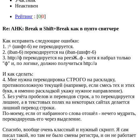
Участник
Неактивен
Рейтинг
: [
0
|
0
]
Re: AHK: Break и Shift+Break как в пунто свитчере
Как исправить следующие ошибки:
1. :^ (шифт-6) не перекодируется.
2. (iban-6) перекодируется на (iban-(шифт-6)
3. http://ф перекодируется на реезЖ..ф - хотя я набрал только
"ф" и, по логике, должно получиться http://a
И как сделать:
4. Мне нужна перекодировка СТРОГО на раскладку,
противоположную текущей (например, если смесь тех и этих
букв, я именно раскладкой укажу нужное направление).
5. Без учёта пробелов и переводов строк, а то перекодируется
лишнее, а в текстовых полях на некоторых сайтах делается
лишний перевод строки.
По-моему, если от набранного слова отошёл - нечего мудрить,
перекодируешь его через выделение.
Спасибо, вообще очень классный и нужный скрипт. Я сам
писал такой, но там не было смены регистра, и он не работает