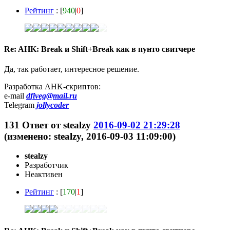
Рейтинг
: [
940
|
0
]
Re: AHK: Break и Shift+Break как в пунто свитчере
Да, так работает, интересное решение.
Разработка AHK-скриптов:
e-mail
dfiveg@mail.ru
Telegram
jollycoder
131
Ответ от
stealzy
2016-09-02 21:29:28
(изменено: stealzy, 2016-09-03 11:09:00)
stealzy
Разработчик
Неактивен
Рейтинг
: [
170
|
1
]