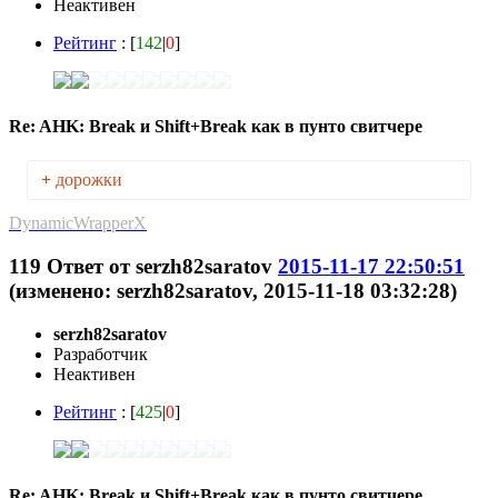
Неактивен
Рейтинг
: [
142
|
0
]
Re: AHK: Break и Shift+Break как в пунто свитчере
+
дорожки
DynamicWrapperX
119
Ответ от
serzh82saratov
2015-11-17 22:50:51
(изменено: serzh82saratov, 2015-11-18 03:32:28)
serzh82saratov
Разработчик
Неактивен
Рейтинг
: [
425
|
0
]
Re: AHK: Break и Shift+Break как в пунто свитчере