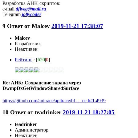
Разработка AHK-скриптов:
e-mail
dfiveg@mail.ru
Telegram
jollycoder
9
Ответ от
Malcev
2019-11-21 17:38:07
Malcev
Разработчик
Неактивен
Рейтинг
: [
620
|
0
]
Re: AHK: Сохранение экрана через
DwmpDxGetWindowSharedSurface
https://github.com/apitrace/apitrace/bl … ec.h#L4939
10
Ответ от
teadrinker
2019-11-21 18:27:05
teadrinker
Администратор
Неактивен