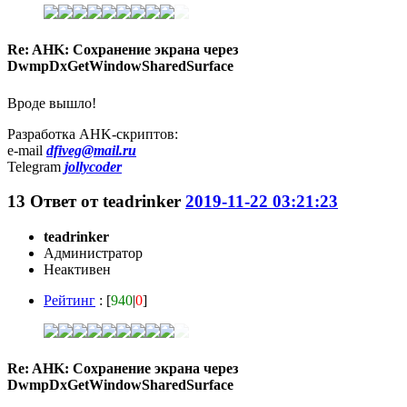
Re: AHK: Сохранение экрана через
DwmpDxGetWindowSharedSurface
Вроде вышло!
Разработка AHK-скриптов:
e-mail
dfiveg@mail.ru
Telegram
jollycoder
13
Ответ от
teadrinker
2019-11-22 03:21:23
teadrinker
Администратор
Неактивен
Рейтинг
: [
940
|
0
]
Re: AHK: Сохранение экрана через
DwmpDxGetWindowSharedSurface