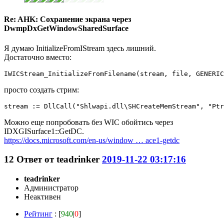
Re: AHK: Сохранение экрана через
DwmpDxGetWindowSharedSurface
Я думаю InitializeFromIStream здесь лишний.
Достаточно вместо:
IWICStream_InitializeFromFilename(stream, file, GENERIC
просто создать стрим:
stream := DllCall("Shlwapi.dll\SHCreateMemStream", "Ptr
Можно еще попробовать без WIC обойтись через
IDXGISurface1::GetDC.
https://docs.microsoft.com/en-us/window … ace1-getdc
12
Ответ от
teadrinker
2019-11-22 03:17:16
teadrinker
Администратор
Неактивен
Рейтинг
: [
940
|
0
]