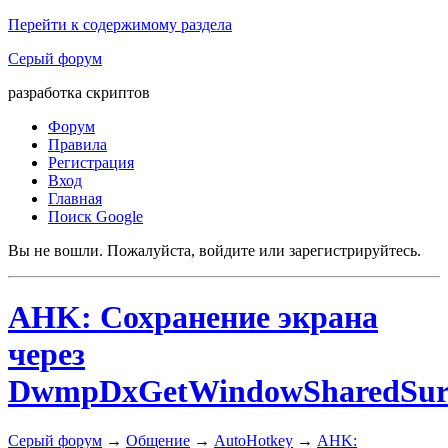
Перейти к содержимому раздела
Серый форум
разработка скриптов
Форум
Правила
Регистрация
Вход
Главная
Поиск Google
Вы не вошли.
Пожалуйста, войдите или зарегистрируйтесь.
AHK: Сохранение экрана
через
DwmpDxGetWindowSharedSur
Серый форум
→
Общение
→
AutoHotkey
→
AHK: