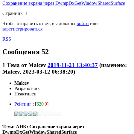
Сохранение экрана через DwmpDxGetWindowSharedSurface
Страницы
1
Чтобы отправить ответ, вы должны
войти
или
зарегистрироваться
RSS
Сообщения 52
1
Тема от
Malcev
2019-11-21 13:40:37
(изменено:
Malcev, 2023-03-12 06:38:20)
Malcev
Разработчик
Неактивен
Рейтинг
: [
620
|
0
]
Тема: AHK: Сохранение экрана через
DwmpDxGetWindowSharedSurface