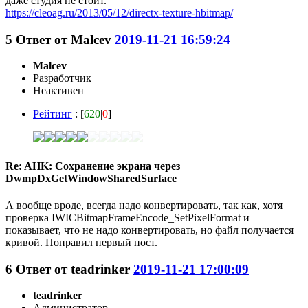
даже студия не стоит.
https://cleoag.ru/2013/05/12/directx-texture-hbitmap/
5
Ответ от
Malcev
2019-11-21 16:59:24
Malcev
Разработчик
Неактивен
Рейтинг
: [
620
|
0
]
Re: AHK: Сохранение экрана через
DwmpDxGetWindowSharedSurface
А вообще вроде, всегда надо конвертировать, так как, хотя
проверка IWICBitmapFrameEncode_SetPixelFormat и
показывает, что не надо конвертировать, но файл получается
кривой. Поправил первый пост.
6
Ответ от
teadrinker
2019-11-21 17:00:09
teadrinker
Администратор