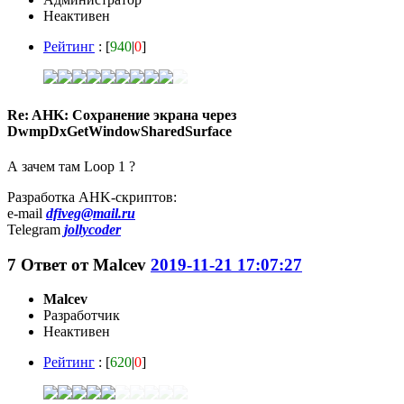
Неактивен
Рейтинг
: [
940
|
0
]
Re: AHK: Сохранение экрана через
DwmpDxGetWindowSharedSurface
А зачем там Loop 1 ?
Разработка AHK-скриптов:
e-mail
dfiveg@mail.ru
Telegram
jollycoder
7
Ответ от
Malcev
2019-11-21 17:07:27
Malcev
Разработчик
Неактивен
Рейтинг
: [
620
|
0
]