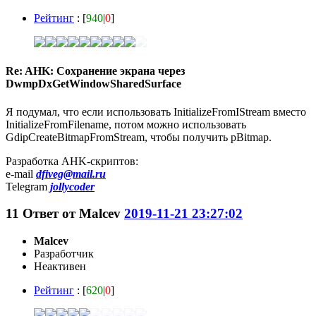
Рейтинг
: [
940
|
0
]
Re: AHK: Сохранение экрана через
DwmpDxGetWindowSharedSurface
Я подумал, что если использовать InitializeFromIStream вместо
InitializeFromFilename, потом можно использовать
GdipCreateBitmapFromStream, чтобы получить pBitmap.
Разработка AHK-скриптов:
e-mail
dfiveg@mail.ru
Telegram
jollycoder
11
Ответ от
Malcev
2019-11-21 23:27:02
Malcev
Разработчик
Неактивен
Рейтинг
: [
620
|
0
]