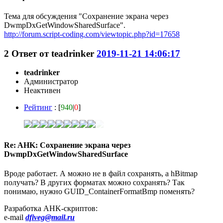
Тема для обсуждения "Сохранение экрана через
DwmpDxGetWindowSharedSurface".
http://forum.script-coding.com/viewtopic.php?id=17658
2
Ответ от
teadrinker
2019-11-21 14:06:17
teadrinker
Администратор
Неактивен
Рейтинг
: [
940
|
0
]
Re: AHK: Сохранение экрана через
DwmpDxGetWindowSharedSurface
Вроде работает. А можно не в файл сохранять, а hBitmap
получать? В других форматах можно сохранять? Так
понимаю, нужно GUID_ContainerFormatBmp поменять?
Разработка AHK-скриптов:
e-mail
dfiveg@mail.ru