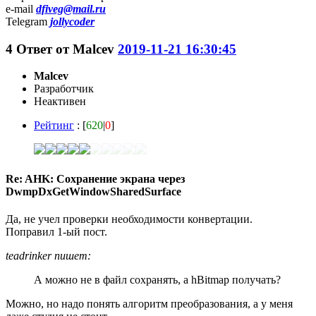
e-mail
dfiveg@mail.ru
Telegram
jollycoder
4
Ответ от
Malcev
2019-11-21 16:30:45
Malcev
Разработчик
Неактивен
Рейтинг
: [
620
|
0
]
Re: AHK: Сохранение экрана через
DwmpDxGetWindowSharedSurface
Да, не учел проверки необходимости конвертации.
Поправил 1-ый пост.
teadrinker пишет:
А можно не в файл сохранять, а hBitmap получать?
Можно, но надо понять алгоритм преобразования, а у меня