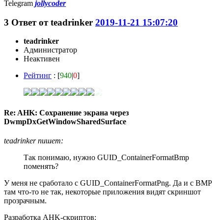
Telegram
jollycoder
3
Ответ от
teadrinker
2019-11-21 15:07:20
teadrinker
Администратор
Неактивен
Рейтинг
: [
940
|
0
]
Re: AHK: Сохранение экрана через
DwmpDxGetWindowSharedSurface
teadrinker пишет:
Так понимаю, нужно GUID_ContainerFormatBmp
поменять?
У меня не сработало с GUID_ContainerFormatPng. Да и с BMP
там что-то не так, некоторые приложения видят скриншот
прозрачным.
Разработка AHK-скриптов: