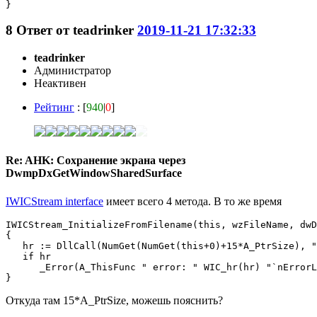
8
Ответ от
teadrinker
2019-11-21 17:32:33
teadrinker
Администратор
Неактивен
Рейтинг
: [
940
|
0
]
Re: AHK: Сохранение экрана через
DwmpDxGetWindowSharedSurface
IWICStream interface
имеет всего 4 метода. В то же время
IWICStream_InitializeFromFilename(this, wzFileName, dwD
{

   hr := DllCall(NumGet(NumGet(this+0)+15*A_PtrSize), "
   if hr

      _Error(A_ThisFunc " error: " WIC_hr(hr) "`nErrorL
}
Откуда там 15*A_PtrSize, можешь пояснить?