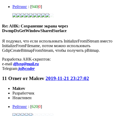
Рейтинг
: [
940
|
0
]
Re: AHK: Сохранение экрана через
DwmpDxGetWindowSharedSurface
Я подумал, что если использовать InitializeFromIStream вместо
InitializeFromFilename, потом можно использовать
GdipCreateBitmapFromStream, чтобы получить pBitmap.
Разработка AHK-скриптов:
e-mail
dfiveg@mail.ru
Telegram
jollycoder
11
Ответ от
Malcev
2019-11-21 23:27:02
Malcev
Разработчик
Неактивен
Рейтинг
: [
620
|
0
]