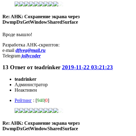
Re: AHK: Сохранение экрана через
DwmpDxGetWindowSharedSurface
Вроде вышло!
Разработка AHK-скриптов:
e-mail
dfiveg@mail.ru
Telegram
jollycoder
13
Ответ от
teadrinker
2019-11-22 03:21:23
teadrinker
Администратор
Неактивен
Рейтинг
: [
940
|
0
]
Re: AHK: Сохранение экрана через
DwmpDxGetWindowSharedSurface