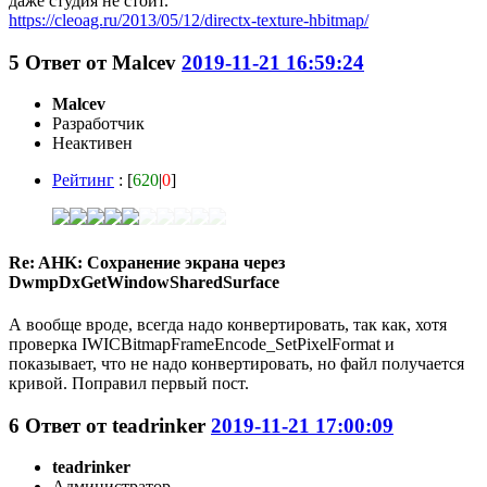
даже студия не стоит.
https://cleoag.ru/2013/05/12/directx-texture-hbitmap/
5
Ответ от
Malcev
2019-11-21 16:59:24
Malcev
Разработчик
Неактивен
Рейтинг
: [
620
|
0
]
Re: AHK: Сохранение экрана через
DwmpDxGetWindowSharedSurface
А вообще вроде, всегда надо конвертировать, так как, хотя
проверка IWICBitmapFrameEncode_SetPixelFormat и
показывает, что не надо конвертировать, но файл получается
кривой. Поправил первый пост.
6
Ответ от
teadrinker
2019-11-21 17:00:09
teadrinker
Администратор