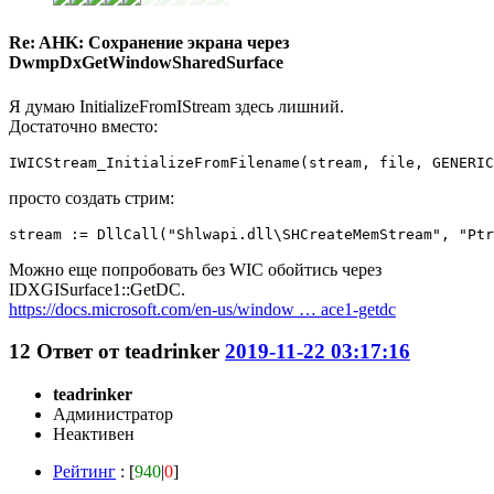
Re: AHK: Сохранение экрана через
DwmpDxGetWindowSharedSurface
Я думаю InitializeFromIStream здесь лишний.
Достаточно вместо:
IWICStream_InitializeFromFilename(stream, file, GENERIC
просто создать стрим:
stream := DllCall("Shlwapi.dll\SHCreateMemStream", "Ptr
Можно еще попробовать без WIC обойтись через
IDXGISurface1::GetDC.
https://docs.microsoft.com/en-us/window … ace1-getdc
12
Ответ от
teadrinker
2019-11-22 03:17:16
teadrinker
Администратор
Неактивен
Рейтинг
: [
940
|
0
]