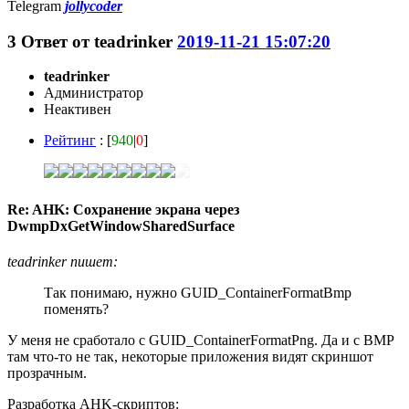
Telegram
jollycoder
3
Ответ от
teadrinker
2019-11-21 15:07:20
teadrinker
Администратор
Неактивен
Рейтинг
: [
940
|
0
]
Re: AHK: Сохранение экрана через
DwmpDxGetWindowSharedSurface
teadrinker пишет:
Так понимаю, нужно GUID_ContainerFormatBmp
поменять?
У меня не сработало с GUID_ContainerFormatPng. Да и с BMP
там что-то не так, некоторые приложения видят скриншот
прозрачным.
Разработка AHK-скриптов: