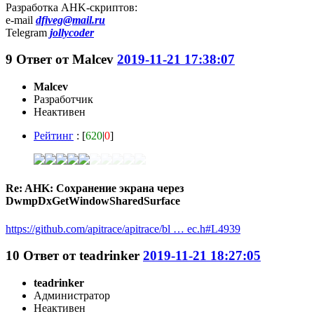
Разработка AHK-скриптов:
e-mail
dfiveg@mail.ru
Telegram
jollycoder
9
Ответ от
Malcev
2019-11-21 17:38:07
Malcev
Разработчик
Неактивен
Рейтинг
: [
620
|
0
]
Re: AHK: Сохранение экрана через
DwmpDxGetWindowSharedSurface
https://github.com/apitrace/apitrace/bl … ec.h#L4939
10
Ответ от
teadrinker
2019-11-21 18:27:05
teadrinker
Администратор
Неактивен