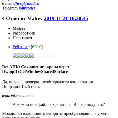
e-mail
dfiveg@mail.ru
Telegram
jollycoder
4
Ответ от
Malcev
2019-11-21 16:30:45
Malcev
Разработчик
Неактивен
Рейтинг
: [
620
|
0
]
Re: AHK: Сохранение экрана через
DwmpDxGetWindowSharedSurface
Да, не учел проверки необходимости конвертации.
Поправил 1-ый пост.
teadrinker пишет:
А можно не в файл сохранять, а hBitmap получать?
Можно, но надо понять алгоритм преобразования, а у меня