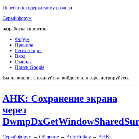
Перейти к содержимому раздела
Серый форум
разработка скриптов
Форум
Правила
Регистрация
Вход
Главная
Поиск Google
Вы не вошли.
Пожалуйста, войдите или зарегистрируйтесь.
AHK: Сохранение экрана
через
DwmpDxGetWindowSharedSur
Серый форум
→
Общение
→
AutoHotkey
→
AHK: