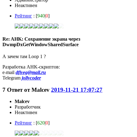
Неактивен
Рейтинг
: [
940
|
0
]
Re: AHK: Сохранение экрана через
DwmpDxGetWindowSharedSurface
А зачем там Loop 1 ?
Разработка AHK-скриптов:
e-mail
dfiveg@mail.ru
Telegram
jollycoder
7
Ответ от
Malcev
2019-11-21 17:07:27
Malcev
Разработчик
Неактивен
Рейтинг
: [
620
|
0
]