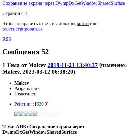
Сохранение экрана через DwmpDxGetWindowSharedSurface
Страницы
1
Чтобы отправить ответ, вы должны
войти
или
зарегистрироваться
RSS
Сообщения 52
1
Тема от
Malcev
2019-11-21 13:40:37
(изменено:
Malcev, 2023-03-12 06:38:20)
Malcev
Разработчик
Неактивен
Рейтинг
: [
620
|
0
]
Тема: AHK: Сохранение экрана через
DwmpDxGetWindowSharedSurface