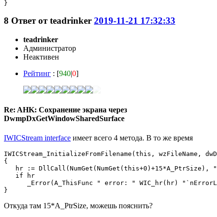
8
Ответ от
teadrinker
2019-11-21 17:32:33
teadrinker
Администратор
Неактивен
Рейтинг
: [
940
|
0
]
Re: AHK: Сохранение экрана через
DwmpDxGetWindowSharedSurface
IWICStream interface
имеет всего 4 метода. В то же время
IWICStream_InitializeFromFilename(this, wzFileName, dwD
{

   hr := DllCall(NumGet(NumGet(this+0)+15*A_PtrSize), "
   if hr

      _Error(A_ThisFunc " error: " WIC_hr(hr) "`nErrorL
}
Откуда там 15*A_PtrSize, можешь пояснить?