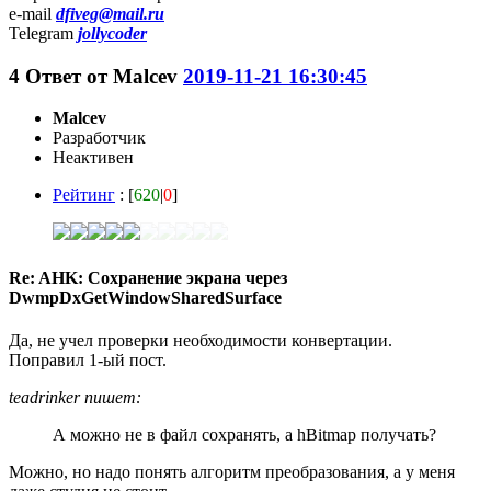
e-mail
dfiveg@mail.ru
Telegram
jollycoder
4
Ответ от
Malcev
2019-11-21 16:30:45
Malcev
Разработчик
Неактивен
Рейтинг
: [
620
|
0
]
Re: AHK: Сохранение экрана через
DwmpDxGetWindowSharedSurface
Да, не учел проверки необходимости конвертации.
Поправил 1-ый пост.
teadrinker пишет:
А можно не в файл сохранять, а hBitmap получать?
Можно, но надо понять алгоритм преобразования, а у меня