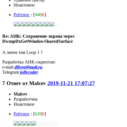
Неактивен
Рейтинг
: [
940
|
0
]
Re: AHK: Сохранение экрана через
DwmpDxGetWindowSharedSurface
А зачем там Loop 1 ?
Разработка AHK-скриптов:
e-mail
dfiveg@mail.ru
Telegram
jollycoder
7
Ответ от
Malcev
2019-11-21 17:07:27
Malcev
Разработчик
Неактивен
Рейтинг
: [
620
|
0
]