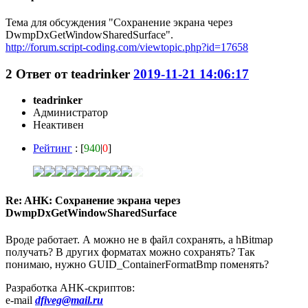
Тема для обсуждения "Сохранение экрана через
DwmpDxGetWindowSharedSurface".
http://forum.script-coding.com/viewtopic.php?id=17658
2
Ответ от
teadrinker
2019-11-21 14:06:17
teadrinker
Администратор
Неактивен
Рейтинг
: [
940
|
0
]
Re: AHK: Сохранение экрана через
DwmpDxGetWindowSharedSurface
Вроде работает. А можно не в файл сохранять, а hBitmap
получать? В других форматах можно сохранять? Так
понимаю, нужно GUID_ContainerFormatBmp поменять?
Разработка AHK-скриптов:
e-mail
dfiveg@mail.ru