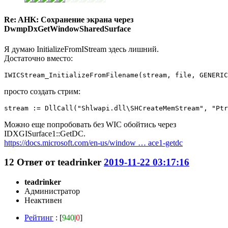
Re: AHK: Сохранение экрана через
DwmpDxGetWindowSharedSurface
Я думаю InitializeFromIStream здесь лишний.
Достаточно вместо:
IWICStream_InitializeFromFilename(stream, file, GENERIC
просто создать стрим:
stream := DllCall("Shlwapi.dll\SHCreateMemStream", "Ptr
Можно еще попробовать без WIC обойтись через
IDXGISurface1::GetDC.
https://docs.microsoft.com/en-us/window … ace1-getdc
12
Ответ от
teadrinker
2019-11-22 03:17:16
teadrinker
Администратор
Неактивен
Рейтинг
: [
940
|
0
]