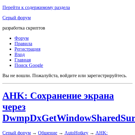
Перейти к содержимому раздела
Серый форум
разработка скриптов
Форум
Правила
Регистрация
Вход
Главная
Поиск Google
Вы не вошли.
Пожалуйста, войдите или зарегистрируйтесь.
AHK: Сохранение экрана
через
DwmpDxGetWindowSharedSur
Серый форум
→
Общение
→
AutoHotkey
→
AHK: