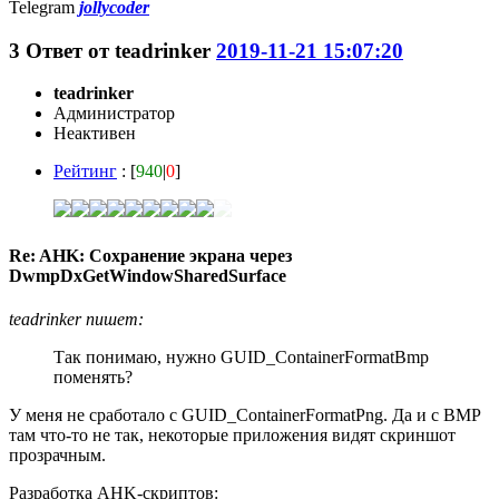
Telegram
jollycoder
3
Ответ от
teadrinker
2019-11-21 15:07:20
teadrinker
Администратор
Неактивен
Рейтинг
: [
940
|
0
]
Re: AHK: Сохранение экрана через
DwmpDxGetWindowSharedSurface
teadrinker пишет:
Так понимаю, нужно GUID_ContainerFormatBmp
поменять?
У меня не сработало с GUID_ContainerFormatPng. Да и с BMP
там что-то не так, некоторые приложения видят скриншот
прозрачным.
Разработка AHK-скриптов: