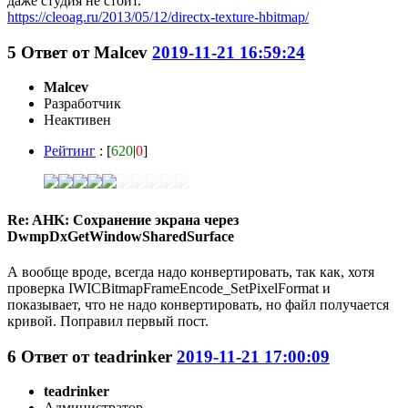
даже студия не стоит.
https://cleoag.ru/2013/05/12/directx-texture-hbitmap/
5
Ответ от
Malcev
2019-11-21 16:59:24
Malcev
Разработчик
Неактивен
Рейтинг
: [
620
|
0
]
Re: AHK: Сохранение экрана через
DwmpDxGetWindowSharedSurface
А вообще вроде, всегда надо конвертировать, так как, хотя
проверка IWICBitmapFrameEncode_SetPixelFormat и
показывает, что не надо конвертировать, но файл получается
кривой. Поправил первый пост.
6
Ответ от
teadrinker
2019-11-21 17:00:09
teadrinker
Администратор