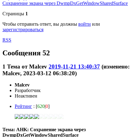
Сохранение экрана через DwmpDxGetWindowSharedSurface
Страницы
1
Чтобы отправить ответ, вы должны
войти
или
зарегистрироваться
RSS
Сообщения 52
1
Тема от
Malcev
2019-11-21 13:40:37
(изменено:
Malcev, 2023-03-12 06:38:20)
Malcev
Разработчик
Неактивен
Рейтинг
: [
620
|
0
]
Тема: AHK: Сохранение экрана через
DwmpDxGetWindowSharedSurface