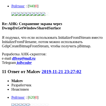
Рейтинг
: [
940
|
0
]
Re: AHK: Сохранение экрана через
DwmpDxGetWindowSharedSurface
Я подумал, что если использовать InitializeFromIStream вместо
InitializeFromFilename, потом можно использовать
GdipCreateBitmapFromStream, чтобы получить pBitmap.
Разработка AHK-скриптов:
e-mail
dfiveg@mail.ru
Telegram
jollycoder
11
Ответ от
Malcev
2019-11-21 23:27:02
Malcev
Разработчик
Неактивен
Рейтинг
: [
620
|
0
]