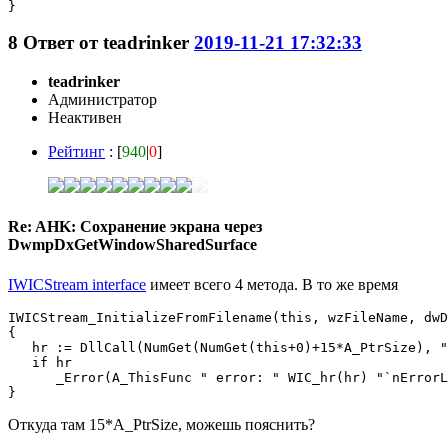
8
Ответ от
teadrinker
2019-11-21 17:32:33
teadrinker
Администратор
Неактивен
Рейтинг
: [
940
|
0
]
Re: AHK: Сохранение экрана через
DwmpDxGetWindowSharedSurface
IWICStream interface
имеет всего 4 метода. В то же время
IWICStream_InitializeFromFilename(this, wzFileName, dwD
{

   hr := DllCall(NumGet(NumGet(this+0)+15*A_PtrSize), "
   if hr

      _Error(A_ThisFunc " error: " WIC_hr(hr) "`nErrorL
}
Откуда там 15*A_PtrSize, можешь пояснить?