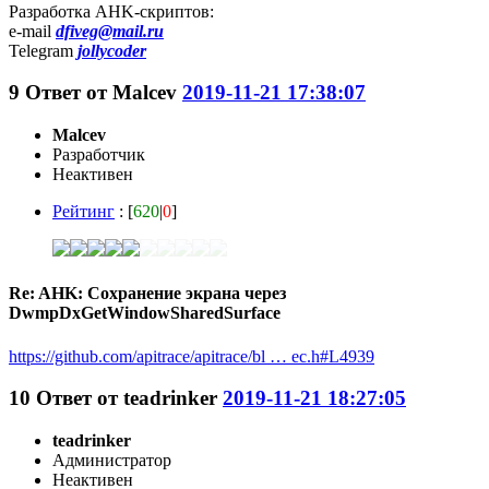
Разработка AHK-скриптов:
e-mail
dfiveg@mail.ru
Telegram
jollycoder
9
Ответ от
Malcev
2019-11-21 17:38:07
Malcev
Разработчик
Неактивен
Рейтинг
: [
620
|
0
]
Re: AHK: Сохранение экрана через
DwmpDxGetWindowSharedSurface
https://github.com/apitrace/apitrace/bl … ec.h#L4939
10
Ответ от
teadrinker
2019-11-21 18:27:05
teadrinker
Администратор
Неактивен