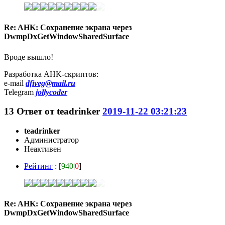
Re: AHK: Сохранение экрана через
DwmpDxGetWindowSharedSurface
Вроде вышло!
Разработка AHK-скриптов:
e-mail
dfiveg@mail.ru
Telegram
jollycoder
13
Ответ от
teadrinker
2019-11-22 03:21:23
teadrinker
Администратор
Неактивен
Рейтинг
: [
940
|
0
]
Re: AHK: Сохранение экрана через
DwmpDxGetWindowSharedSurface