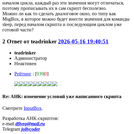
началом цикла, каждый раз эти значения могут отличаться,
поэтому прописывать их в сам скрипт бесполезно.
Можно ли как то сделать диалоговое окно, по типу как
MsgBox, в которое можно будет внести значения для команды
sleep, перед началом скрипта и последующим циклом уже
готовой части?
2
Ответ от
teadrinker
2026-05-16 19:40:51
teadrinker
Администратор
Неактивен
Рейтинг
: [
939
|
0
]
Re: AHK: изменение условий уже написанного скрипта
Смотрите
InputBox
.
Разработка AHK-скриптов:
e-mail
dfiveg@mail.ru
Telegram
jollycoder