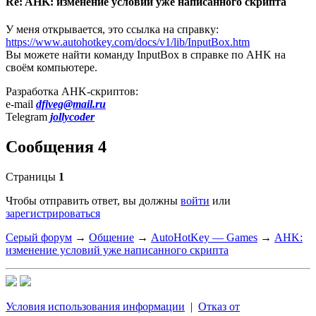
Re: AHK: изменение условий уже написанного скрипта
У меня открывается, это ссылка на справку:
https://www.autohotkey.com/docs/v1/lib/InputBox.htm
Вы можете найти команду InputBox в справке по AHK на
своём компьютере.
Разработка AHK-скриптов:
e-mail
dfiveg@mail.ru
Telegram
jollycoder
Сообщения 4
Страницы
1
Чтобы отправить ответ, вы должны
войти
или
зарегистрироваться
Серый форум
→
Общение
→
AutoHotKey — Games
→
AHK:
изменение условий уже написанного скрипта
Условия использования информации
|
Отказ от