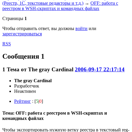
(Реестр, 1С, текстовые редакторы и т.д.)
→
OFF: работа с
реестром в WSH-скриптах и командных файлах
Страницы
1
Чтобы отправить ответ, вы должны
войти
или
зарегистрироваться
RSS
Сообщения 1
1
Тема от
The gray Cardinal
2006-09-17 22:17:14
The gray Cardinal
Разработчик
Неактивен
Рейтинг
: [
5
|
0
]
Тема: OFF: работа с реестром в WSH-скриптах и
командных файлах
Чтобы экспортировать нужную ветку реестра в текстовый reg-