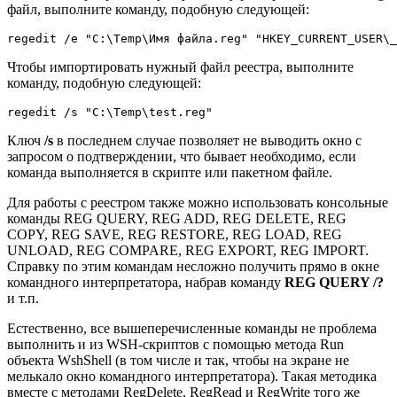
файл, выполните команду, подобную следующей:
regedit /e "C:\Temp\Имя файла.reg" "HKEY_CURRENT_USER\_
Чтобы импортировать нужный файл реестра, выполните
команду, подобную следующей:
regedit /s "C:\Temp\test.reg"
Ключ
/s
в последнем случае позволяет не выводить окно с
запросом о подтверждении, что бывает необходимо, если
команда выполняется в скрипте или пакетном файле.
Для работы с реестром также можно использовать консольные
команды REG QUERY, REG ADD, REG DELETE, REG
COPY, REG SAVE, REG RESTORE, REG LOAD, REG
UNLOAD, REG COMPARE, REG EXPORT, REG IMPORT.
Справку по этим командам несложно получить прямо в окне
командного интерпретатора, набрав команду
REG QUERY /?
и т.п.
Естественно, все вышеперечисленные команды не проблема
выполнить и из WSH-скриптов с помощью метода Run
объекта WshShell (в том числе и так, чтобы на экране не
мелькало окно командного интерпретатора). Такая методика
вместе с методами RegDelete, RegRead и RegWrite того же