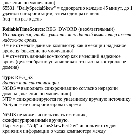
[значение по умолчанию]
65531, ''DailySpecialSkew'' = однократно каждые 45 минут, до 1
удачной синхронизации, затем один раз в день
freq = nn раз в день
ReliableTimeSource
: REG_DWORD (необязательный)
Используется, чтобы указать, что данный компьютер имеет
надежное время.
0 = не отмечать данный компьютер как имеющий надежное
временя [значение по умолчанию]
1 = отметить данный компьютер как имеющий надежное
время (целесообразно устанавливать только на контроллере
домена)
Type
: REG_SZ
Задает тип синхронизации.
Nt5DS = выполнять синхронизацию согласно иерархии
домена [значение по умолчанию]
NTP = синхронизируются по указанному вручную источнику
NoSync = не синхронизировать время
Nt5DS не может использовать источник,
сконфигурированный вручную.
Параметры "Adj" и "msSkewPerDay" используются для
хранения информации о часах компьютера между