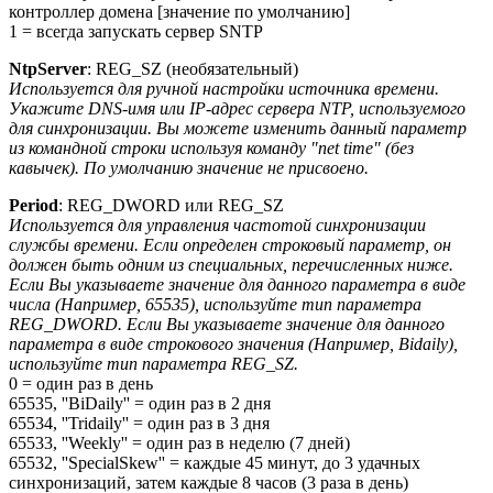
контроллер домена [значение по умолчанию]
1 = всегда запускать сервер SNTP
NtpServer
: REG_SZ (необязательный)
Используется для ручной настройки источника времени.
Укажите DNS-имя или IP-адрес сервера NTP, используемого
для синхронизации. Вы можете изменить данный параметр
из командной строки используя команду "net time" (без
кавычек). По умолчанию значение не присвоено.
Period
: REG_DWORD или REG_SZ
Используется для управления частотой синхронизации
службы времени. Если определен строковый параметр, он
должен быть одним из специальных, перечисленных ниже.
Если Вы указываете значение для данного параметра в виде
числа (Например, 65535), используйте тип параметра
REG_DWORD. Если Вы указываете значение для данного
параметра в виде строкового значения (Например, Bidaily),
используйте тип параметра REG_SZ.
0 = один раз в день
65535, ''BiDaily'' = один раз в 2 дня
65534, ''Tridaily'' = один раз в 3 дня
65533, ''Weekly'' = один раз в неделю (7 дней)
65532, ''SpecialSkew'' = каждые 45 минут, до 3 удачных
синхронизаций, затем каждые 8 часов (3 раза в день)