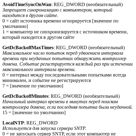
AvoidTimeSyncOnWan
: REG_DWORD (необязательный)
Запрещает синхронизацию с компьютером, который
находится в другом сайте.
0 = сайт источника времени игнорируется [значение по
умолчанию]
1 = компьютер не синхронизируется с источником времени,
который находится в другом сайте
GetDcBackoffMaxTimes
: REG_DWORD (необязательный)
Максимальное число попыток перед удвоением интервала
времени при неудачных попытках обнаружить контроллер
домена. Событие регистрируется каждый раз при истечении
максимального интервала времени.
0 = интервал между последовательными попытками всегда
минимален, и событие не регистрируются
7 = [значение по умолчанию]
GetDcBackoffMinutes
: REG_DWORD (необязательный)
Начальный интервал времени в минутах перед поиском
контроллера домена, если последняя попытка была неудачной.
15 = [значение по умолчанию]
LocalNTP
: REG_DWORD
Используется для запуска сервера SNTP.
0 = не запускать сервер SNTP, если этот компьютер не