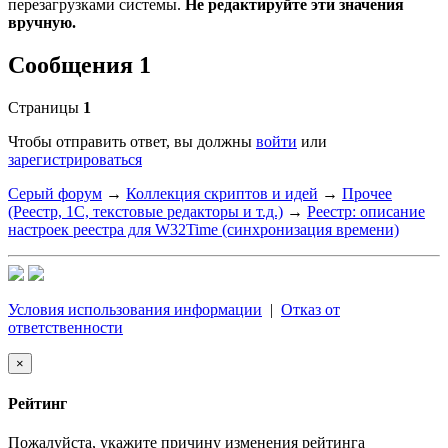
перезагрузками системы.
Не редактируйте эти значения
вручную.
Сообщения 1
Страницы
1
Чтобы отправить ответ, вы должны
войти
или
зарегистрироваться
Серый форум
→
Коллекция скриптов и идей
→
Прочее
(Реестр, 1С, текстовые редакторы и т.д.)
→
Реестр: описание
настроек реестра для W32Time (синхронизация времени)
Условия использования информации
|
Отказ от
ответственности
×
Рейтинг
Пожалуйста, укажите причину изменения рейтинга