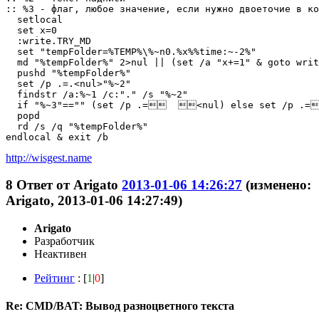
:: %3 - флаг, любое значение, если нужно двоеточие в ко
  setlocal

  set x=0

  :write.TRY_MD

  set "tempFolder=%TEMP%\%~n0.%x%%time:~-2%"

  md "%tempFolder%" 2>nul || (set /a "x+=1" & goto writ
  pushd "%tempFolder%"

  set /p .=.<nul>"%~2"

  findstr /a:%~1 /c:"." /s "%~2"

  if "%~3"=="" (set /p .=  <nul) else set /p .=
  popd

  rd /s /q "%tempFolder%"

http://wisgest.name
8
Ответ от
Arigato
2013-01-06 14:26:27
(изменено:
Arigato, 2013-01-06 14:27:49)
Arigato
Разработчик
Неактивен
Рейтинг
: [
1
|
0
]
Re: CMD/BAT: Вывод разноцветного текста