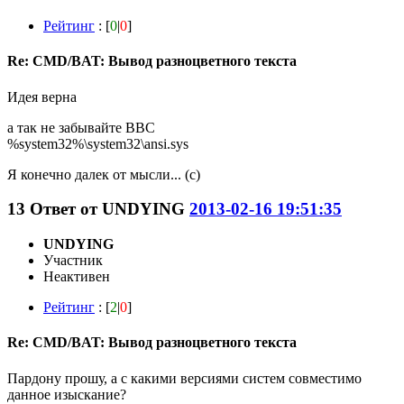
Рейтинг
: [
0
|
0
]
Re: CMD/BAT: Вывод разноцветного текста
Идея верна
а так не забывайте ВВС
%system32%\system32\ansi.sys
Я конечно далек от мысли... (с)
13
Ответ от
UNDYING
2013-02-16 19:51:35
UNDYING
Участник
Неактивен
Рейтинг
: [
2
|
0
]
Re: CMD/BAT: Вывод разноцветного текста
Пардону прошу, а с какими версиями систем совместимо
данное изыскание?