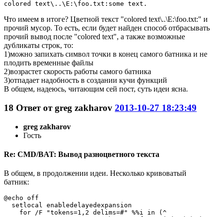
colored text\..\E:\foo.txt:some text.
Что имеем в итоге? Цветной текст "colored text\..\E:\foo.txt:" и
прочий мусор. То есть, если будет найден способ отбрасывать
прочий вывод после "colored text", а также возможные
дубликаты строк, то:
1)можно запихать символ точки в конец самого батника и не
плодить временные файлы
2)возрастет скорость работы самого батника
3)отпадает надобность в создании кучи функций
В общем, надеюсь, читающим сей пост, суть идеи ясна.
18
Ответ от
greg zakharov
2013-10-27 18:23:49
greg zakharov
Гость
Re: CMD/BAT: Вывод разноцветного текста
В общем, в продолжении идеи. Несколько кривоватый
батник:
@echo off

  setlocal enabledelayedexpansion

    for /F "tokens=1,2 delims=#" %%i in (^
