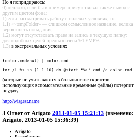
Но я попридираюсь:
0) неплохо, если бы в примере присутствовал также вывод с
другим цветом фона;
1) если рассматривать работу в полевых условиях, то:
1.1) «~tempFolder» — слишком осмысленное название, велика
вероятность попадания;
1.2) могут отсутствовать права на запись в текущую папку;
для подобных целей предназначена %TEMP%
1.3)
в экстремальных условиях
(color.cmd>nul) | color.cmd

(которые не учитываются в большинстве скриптов
использующих вспомогательные временные файлы) потерпит
неудачу.
http://wisgest.name
3
Ответ от
Arigato
2013-01-05 15:21:13
(изменено:
Arigato, 2013-01-05 15:36:39)
Arigato
Разработчик