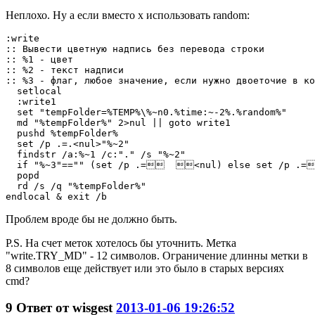
Неплохо. Ну а если вместо x использовать random:
:write

:: Вывести цветную надпись без перевода строки

:: %1 - цвет

:: %2 - текст надписи

:: %3 - флаг, любое значение, если нужно двоеточие в ко
  setlocal

  :write1

  set "tempFolder=%TEMP%\%~n0.%time:~-2%.%random%"

  md "%tempFolder%" 2>nul || goto write1

  pushd %tempFolder%

  set /p .=.<nul>"%~2"

  findstr /a:%~1 /c:"." /s "%~2"

  if "%~3"=="" (set /p .=  <nul) else set /p .=
  popd

  rd /s /q "%tempFolder%"

endlocal & exit /b
Проблем вроде бы не должно быть.
P.S. На счет меток хотелось бы уточнить. Метка
"write.TRY_MD" - 12 символов. Ограничение длинны метки в
8 символов еще действует или это было в старых версиях
cmd?
9
Ответ от
wisgest
2013-01-06 19:26:52