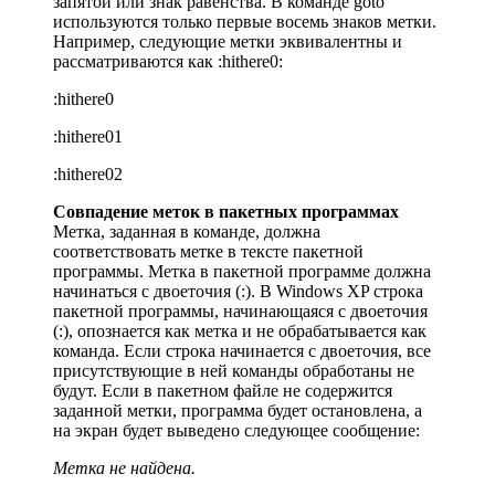
запятой или знак равенства.
В команде goto
используются только первые восемь знаков метки.
Например, следующие метки эквивалентны и
рассматриваются как :hithere0:
:hithere0
:hithere01
:hithere02
Совпадение меток в пакетных программах
Метка, заданная в команде, должна
соответствовать метке в тексте пакетной
программы. Метка в пакетной программе должна
начинаться с двоеточия (:). В Windows XP строка
пакетной программы, начинающаяся с двоеточия
(:), опознается как метка и не обрабатывается как
команда. Если строка начинается с двоеточия, все
присутствующие в ней команды обработаны не
будут. Если в пакетном файле не содержится
заданной метки, программа будет остановлена, а
на экран будет выведено следующее сообщение:
Метка не найдена.