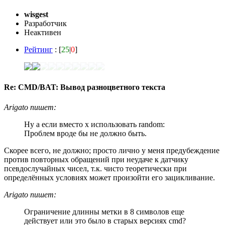
wisgest
Разработчик
Неактивен
Рейтинг
: [
25
|
0
]
Re: CMD/BAT: Вывод разноцветного текста
Arigato пишет:
Ну а если вместо x использовать random:
Проблем вроде бы не должно быть.
Скорее всего, не должно; просто лично у меня предубеждение
против повторных обращений при неудаче к датчику
псевдослучайных чисел, т.к. чисто теоретически при
определённых условиях может произойти его зацикливание.
Arigato пишет:
Ограничение длинны метки в 8 символов еще
действует или это было в старых версиях cmd?