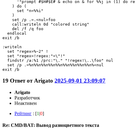
      '"prompt #$H#$E# & echo on & for %%j in (1) do re
    ) do (

      set "n=%%i"

    )

    set /p .=.<nul>foo

    call:writeln 0d "colored string"

    del /f /q foo

  endlocal

exit /b

:writeln

  set "regex=%~2" !

  set "regex=!regex:"=\"!"

  findstr /a:%1 /prc:"\." "!regex!\..\foo" nul

  set /p .=%n%%n%%n%%n%%n%%n%%n%%n%%n%<nul

exit /b
19
Ответ от
Arigato
2025-09-01 23:09:07
Arigato
Разработчик
Неактивен
Рейтинг
: [
1
|
0
]
Re: CMD/BAT: Вывод разноцветного текста