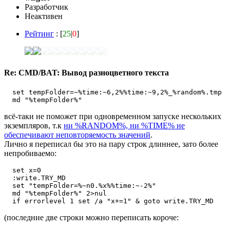
Разработчик
Неактивен
Рейтинг
: [
25
|
0
]
Re: CMD/BAT: Вывод разноцветного текста
  set tempFolder=~%time:~6,2%%time:~9,2%_%random%.tmp

  md "%tempFolder%"
всё-таки не поможет при одновременном запуске нескольких
экземпляров, т.к
ни %RANDOM%, ни %TIME% не
обеспечивают неповторяемость значений
.
Лично я переписал бы это на пару строк длиннее, зато более
непробиваемо:
  set x=0

  :write.TRY_MD

  set "tempFolder=%~n0.%x%%time:~-2%"

  md "%tempFolder%" 2>nul

  if errorlevel 1 set /a "x+=1" & goto write.TRY_MD
(последние две строки можно переписать короче: