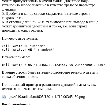
может присутствовать в имени файла. Для этого надо
установить любое значение в качестве третьего параметра
функции.
5. Пробелы в конце строки съедаются, в начале строки
сохраняются.
6. В строках длинной 78 и 79 символов при выводе в конце
может добавиться двоеточие и точка, т.е. если строка
подходит к концу экрана.
Пример с двоеточием:
call :write 0F "Random" 1

call :writeLn 0E " %random%"
В таком примере:
call :writeLn 0A "1234567890123456789012345678901234567
В конце строки будет выведено двоеточие зеленого цвета и
точка обычного цвета.
Полноценный пример и реализация функций в аттаче, т.к.
имеются непечатные символы.
Post's attachments