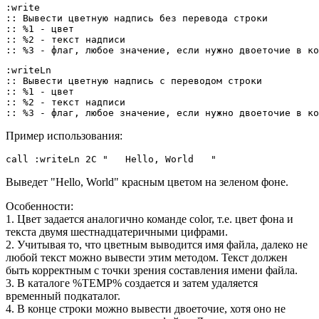
:write

:: Вывести цветную надпись без перевода строки

:: %1 - цвет

:: %2 - текст надписи

:: %3 - флаг, любое значение, если нужно двоеточие в ко
:writeLn

:: Вывести цветную надпись с переводом строки

:: %1 - цвет

:: %2 - текст надписи

:: %3 - флаг, любое значение, если нужно двоеточие в ко
Пример использования:
call :writeLn 2C "   Hello, World   "
Выведет "Hello, World" красным цветом на зеленом фоне.
Особенности:
1. Цвет задается аналогично команде color, т.е. цвет фона и
текста двумя шестнадцатеричными цифрами.
2. Учитывая то, что цветным выводится имя файла, далеко не
любой текст можно вывести этим методом. Текст должен
быть корректным с точки зрения составления имени файла.
3. В каталоге %TEMP% создается и затем удаляется
временный подкаталог.
4. В конце строки можно вывести двоеточие, хотя оно не