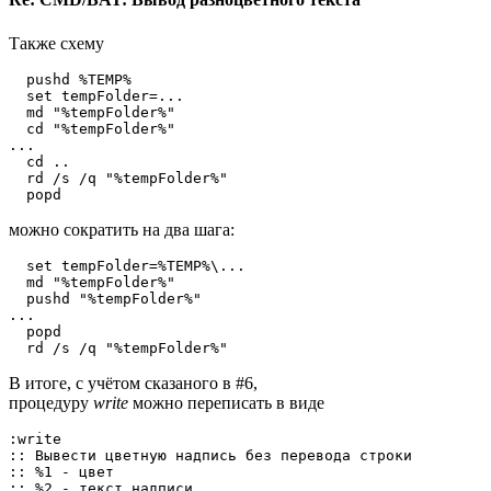
Также схему
  pushd %TEMP%

  set tempFolder=...

  md "%tempFolder%"

  cd "%tempFolder%"

...

  cd ..

  rd /s /q "%tempFolder%"

  popd
можно сократить на два шага:
  set tempFolder=%TEMP%\...

  md "%tempFolder%"

  pushd "%tempFolder%"

...

  popd

  rd /s /q "%tempFolder%"
В итоге, с учётом сказаного в #6,
процедуру
write
можно переписать в виде
:write

:: Вывести цветную надпись без перевода строки

:: %1 - цвет

:: %2 - текст надписи
