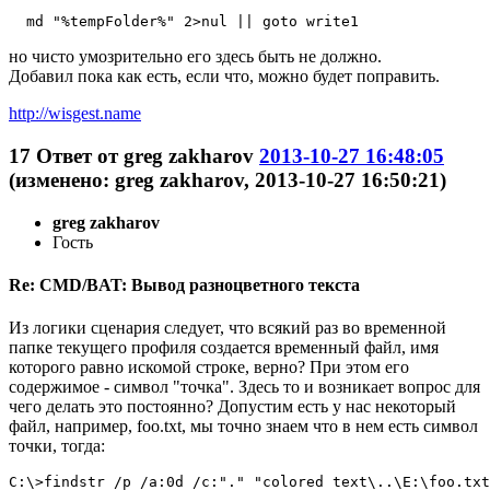
  md "%tempFolder%" 2>nul || goto write1
но чисто умозрительно его здесь быть не должно.
Добавил пока как есть, если что, можно будет поправить.
http://wisgest.name
17
Ответ от
greg zakharov
2013-10-27 16:48:05
(изменено: greg zakharov, 2013-10-27 16:50:21)
greg zakharov
Гость
Re: CMD/BAT: Вывод разноцветного текста
Из логики сценария следует, что всякий раз во временной
папке текущего профиля создается временный файл, имя
которого равно искомой строке, верно? При этом его
содержимое - символ "точка". Здесь то и возникает вопрос для
чего делать это постоянно? Допустим есть у нас некоторый
файл, например, foo.txt, мы точно знаем что в нем есть символ
точки, тогда:
C:\>findstr /p /a:0d /c:"." "colored text\..\E:\foo.txt