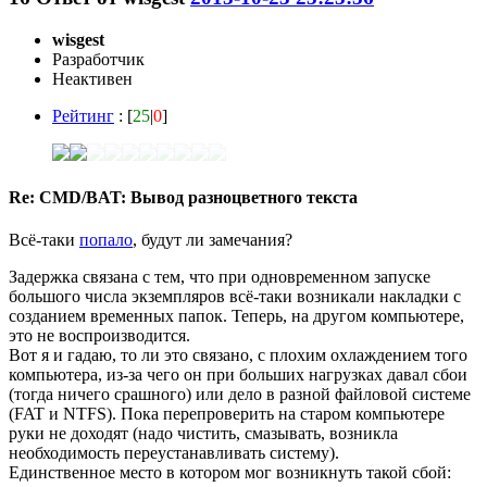
wisgest
Разработчик
Неактивен
Рейтинг
: [
25
|
0
]
Re: CMD/BAT: Вывод разноцветного текста
Всё-таки
попало
, будут ли замечания?
Задержка связана с тем, что при одновременном запуске
большого числа экземпляров всё-таки возникали накладки с
созданием временных папок. Теперь, на другом компьютере,
это не воспроизводится.
Вот я и гадаю, то ли это связано, с плохим охлаждением того
компьютера, из-за чего он при больших нагрузках давал сбои
(тогда ничего срашного) или дело в разной файловой системе
(FAT и NTFS). Пока перепроверить на старом компьютере
руки не доходят (надо чистить, смазывать, возникла
необходимость переустанавливать систему).
Единственное место в котором мог возникнуть такой сбой: