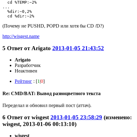
  cd %TEMP:~2%

...

  %dir:~0,2%

  cd %dir:~2%
(Почему не PUSHD, POPD или хотя бы CD /D?)
http://wisgest.name
5
Ответ от
Arigato
2013-01-05 21:43:52
Arigato
Разработчик
Неактивен
Рейтинг
: [
1
|
0
]
Re: CMD/BAT: Вывод разноцветного текста
Переделал и обновил первый пост (аттач).
6
Ответ от
wisgest
2013-01-05 23:58:29
(изменено:
wisgest, 2013-01-06 00:13:10)
wisgest