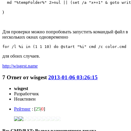
  md "%tempFolder%" 2>nul || (set /a "x+=1" & goto writ
)
Для проверки можно попробовать запустить командый файл в
нескольких окнах одновременно
for /l %i in (1 1 10) do @start "%i" cmd /c color.cmd
для обоих случаев.
http://wisgest.name
7
Ответ от
wisgest
2013-01-06 03:26:15
wisgest
Разработчик
Неактивен
Рейтинг
: [
25
|
0
]
Re: CMD/BAT: Вывод разноцветного текста