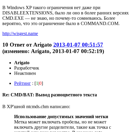
В Windows XP такого ограничения нет даже при
DISABLEEXTENSIONS, было ли оно в более ранних версиях
CMD.EXE — не знаю, но почему-то сомневаюсь. Более
вероятно, что это ограничение было в COMMAND.COM.
http://wisgest.name
10
Ответ от
Arigato
2013-01-07 00:51:57
(изменено: Arigato, 2013-01-07 00:52:19)
Arigato
Разработчик
Неактивен
Рейтинг
: [
1
|
0
]
Re: CMD/BAT: Вывод разноцветного текста
В XP'шной ntcmds.chm написано:
Использование допустимых значений метки
Метка может включать пробелы, но не может
включать другие разделители, такие как точка с