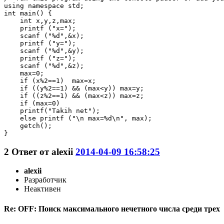
using namespace std;

int main() {

    int x,y,z,max;

    printf ("x=");

    scanf ("%d",&x);

    printf ("y=");

    scanf ("%d",&y);

    printf ("z=");

    scanf ("%d",&z);

    max=0;

    if (x%2==1)  max=x;

    if ((y%2==1) && (max<y)) max=y;

    if ((z%2==1) && (max<z)) max=z;

    if (max=0)

    printf("Takih net");

    else printf ("\n max=%d\n", max);

    getch();

}
2
Ответ от
alexii
2014-04-09 16:58:25
alexii
Разработчик
Неактивен
Re: OFF: Поиск максимального нечетного числа среди трех