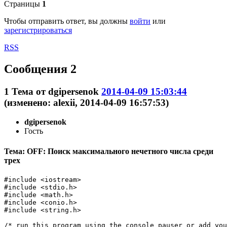
Страницы
1
Чтобы отправить ответ, вы должны
войти
или
зарегистрироваться
RSS
Сообщения 2
1
Тема от
dgipersenok
2014-04-09 15:03:44
(изменено: alexii, 2014-04-09 16:57:53)
dgipersenok
Гость
Тема: OFF: Поиск максимального нечетного числа среди
трех
#include <iostream>

#include <stdio.h>

#include <math.h>

#include <conio.h>

#include <string.h>

/* run this program using the console pauser or add you