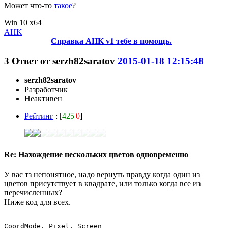
Может что-то
такое
?
Win 10 x64
AHK
Справка AHK v1 тебе в помощь.
3
Ответ от
serzh82saratov
2015-01-18 12:15:48
serzh82saratov
Разработчик
Неактивен
Рейтинг
: [
425
|
0
]
Re: Нахождение нескольких цветов одновременно
У вас тз непонятное, надо вернуть правду когда один из
цветов присутствует в квадрате, или только когда все из
перечисленных?
Ниже код для всех.
CoordMode, Pixel, Screen
