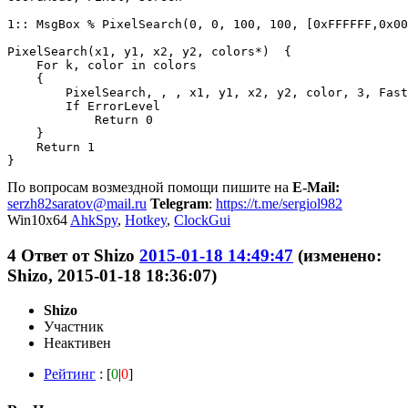
1:: MsgBox % PixelSearch(0, 0, 100, 100, [0xFFFFFF,0x00
PixelSearch(x1, y1, x2, y2, colors*)  {

    For k, color in colors

    {

        PixelSearch, , , x1, y1, x2, y2, color, 3, Fast
        If ErrorLevel

            Return 0

    } 

    Return 1

По вопросам возмездной помощи пишите на
E-Mail:
serzh82saratov@mail.ru
Telegram
:
https://t.me/sergiol982
Win10x64
AhkSpy
,
Hotkey
,
ClockGui
4
Ответ от
Shizo
2015-01-18 14:49:47
(изменено:
Shizo, 2015-01-18 18:36:07)
Shizo
Участник
Неактивен
Рейтинг
: [
0
|
0
]