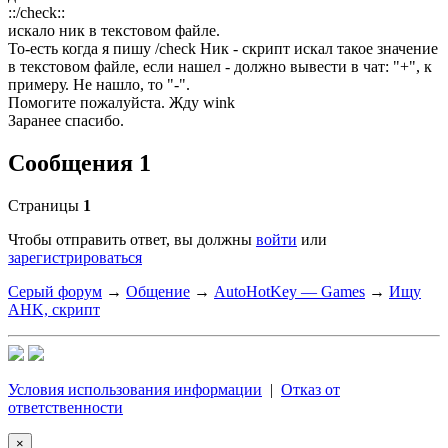
::/check::
искало ник в текстовом файле.
То-есть когда я пишу /check Ник - скрипт искал такое значение
в текстовом файле, если нашел - должно вывести в чат: "+", к
примеру. Не нашло, то "-".
Помогите пожалуйста. Жду wink
Заранее спасибо.
Сообщения 1
Страницы
1
Чтобы отправить ответ, вы должны
войти
или
зарегистрироваться
Серый форум
→
Общение
→
AutoHotKey — Games
→
Ищу
AHK, скрипт
Условия использования информации
|
Отказ от
ответственности
×