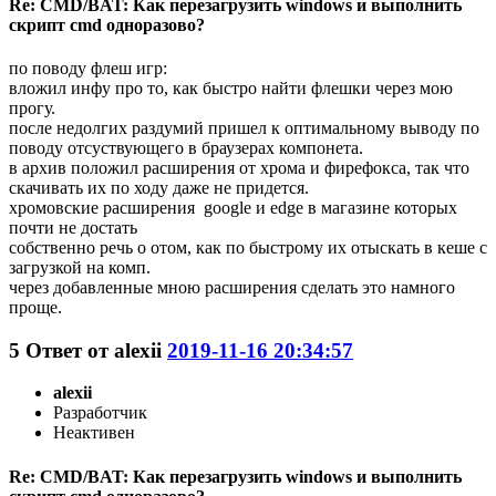
Re: CMD/BAT: Как перезагрузить windows и выполнить
скрипт cmd одноразово?
по поводу флеш игр:
вложил инфу про то, как быстро найти флешки через мою
прогу.
после недолгих раздумий пришел к оптимальному выводу по
поводу отсуствующего в браузерах компонета.
в архив положил расширения от хрома и фирефокса, так что
скачивать их по ходу даже не придется.
хромовские расширения google и edge в магазине которых
почти не достать
собственно речь о отом, как по быстрому их отыскать в кеше с
загрузкой на комп.
через добавленные мною расширения сделать это намного
проще.
5
Ответ от
alexii
2019-11-16 20:34:57
alexii
Разработчик
Неактивен
Re: CMD/BAT: Как перезагрузить windows и выполнить