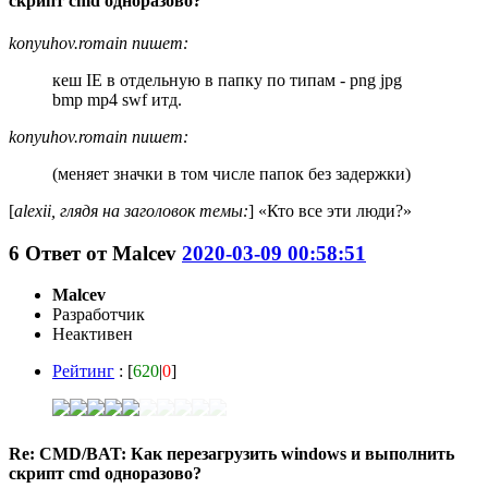
скрипт cmd одноразово?
konyuhov.romain пишет:
кеш IE в отдельную в папку по типам - png jpg
bmp mp4 swf итд.
konyuhov.romain пишет:
(меняет значки в том числе папок без задержки)
[
alexii, глядя на заголовок темы:
] «Кто все эти люди?»
6
Ответ от
Malcev
2020-03-09 00:58:51
Malcev
Разработчик
Неактивен
Рейтинг
: [
620
|
0
]
Re: CMD/BAT: Как перезагрузить windows и выполнить
скрипт cmd одноразово?