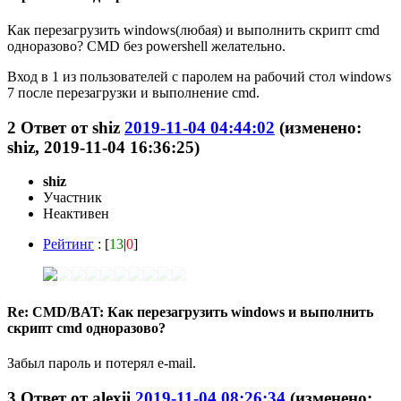
Как перезагрузить windows(любая) и выполнить скрипт cmd
одноразово? CMD без powershell желательно.
Вход в 1 из пользователей с паролем на рабочий стол windows
7 после перезагрузки и выполнение cmd.
2
Ответ от
shiz
2019-11-04 04:44:02
(изменено:
shiz, 2019-11-04 16:36:25)
shiz
Участник
Неактивен
Рейтинг
: [
13
|
0
]
Re: CMD/BAT: Как перезагрузить windows и выполнить
скрипт cmd одноразово?
Забыл пароль и потерял e-mail.
3
Ответ от
alexii
2019-11-04 08:26:34
(изменено: