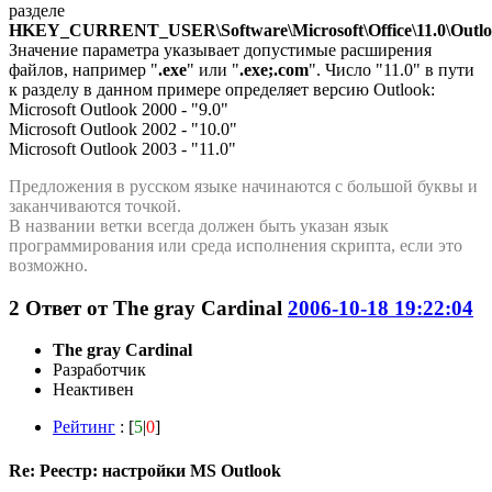
разделе
HKEY_CURRENT_USER\Software\Microsoft\Office\11.0\Outloo
Значение параметра указывает допустимые расширения
файлов, например "
.exe
" или "
.exe;.com
". Число "11.0" в пути
к разделу в данном примере определяет версию Outlook:
Microsoft Outlook 2000 - "9.0"
Microsoft Outlook 2002 - "10.0"
Microsoft Outlook 2003 - "11.0"
Предложения в русском языке начинаются с большой буквы и
заканчиваются точкой.
В названии ветки всегда должен быть указан язык
программирования или среда исполнения скрипта, если это
возможно.
2
Ответ от
The gray Cardinal
2006-10-18 19:22:04
The gray Cardinal
Разработчик
Неактивен
Рейтинг
: [
5
|
0
]
Re: Реестр: настройки MS Outlook