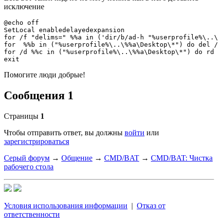
исключение
@echo off

SetLocal enabledelayedexpansion

for /f "delims=" %%a in ('dir/b/ad-h "%userprofile%\..\
for  %%b in ("%userprofile%\..\%%a\Desktop\*") do del /
for /d %%c in ("%userprofile%\..\%%a\Desktop\*") do rd 
exit
Помогите люди добрые!
Сообщения 1
Страницы
1
Чтобы отправить ответ, вы должны
войти
или
зарегистрироваться
Серый форум
→
Общение
→
CMD/BAT
→
CMD/BAT: Чистка
рабочего стола
Условия использования информации
|
Отказ от
ответственности