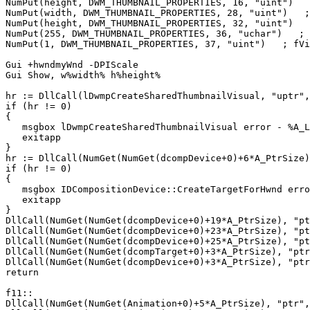
NumPut(height, DWM_THUMBNAIL_PROPERTIES, 16, "uint")

NumPut(width, DWM_THUMBNAIL_PROPERTIES, 28, "uint")   ;
NumPut(height, DWM_THUMBNAIL_PROPERTIES, 32, "uint") 

NumPut(255, DWM_THUMBNAIL_PROPERTIES, 36, "uchar")   ; 
NumPut(1, DWM_THUMBNAIL_PROPERTIES, 37, "uint")   ; fVi
Gui +hwndmyWnd -DPIScale

Gui Show, w%width% h%height%

hr := DllCall(lDwmpCreateSharedThumbnailVisual, "uptr",
if (hr != 0)

{

   msgbox lDwmpCreateSharedThumbnailVisual error - %A_L
   exitapp

}

hr := DllCall(NumGet(NumGet(dcompDevice+0)+6*A_PtrSize)
if (hr != 0)

{

   msgbox IDCompositionDevice::CreateTargetForHwnd erro
   exitapp

}

DllCall(NumGet(NumGet(dcompDevice+0)+19*A_PtrSize), "pt
DllCall(NumGet(NumGet(dcompDevice+0)+23*A_PtrSize), "pt
DllCall(NumGet(NumGet(dcompDevice+0)+25*A_PtrSize), "pt
DllCall(NumGet(NumGet(dcompTarget+0)+3*A_PtrSize), "ptr
DllCall(NumGet(NumGet(dcompDevice+0)+3*A_PtrSize), "ptr
return

f11::

DllCall(NumGet(NumGet(Animation+0)+5*A_PtrSize), "ptr",