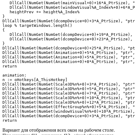
   DllCall(NumGet(NumGet(mainVisual+0)+16*A_PtrSize), "
   DllCall(NumGet(NumGet(windowVisual%A_Index%+0)+6*A_P
   heightPrev += height%A_Index%

}

DllCall(NumGet(NumGet(dcompDevice+0)+3*A_PtrSize), "ptr
loop % targetWindows.length()

{

   DllCall(NumGet(NumGet(dcompDevice+0)+19*A_PtrSize), 
   DllCall(NumGet(NumGet(dcompDevice+0)+23*A_PtrSize), 
}

DllCall(NumGet(NumGet(dcompDevice+0)+25*A_PtrSize), "pt
DllCall(NumGet(NumGet(Animation+0)+5*A_PtrSize), "ptr",
DllCall(NumGet(NumGet(Animation+0)+5*A_PtrSize), "ptr",
DllCall(NumGet(NumGet(Animation+0)+8*A_PtrSize), "ptr",
return

animation:

n := oHotkeys[A_ThisHotkey]

DllCall(NumGet(NumGet(Scale3D%n%+0)+3*A_PtrSize), "ptr"
DllCall(NumGet(NumGet(Scale3D%n%+0)+5*A_PtrSize), "ptr"
DllCall(NumGet(NumGet(Scale3D%n%+0)+7*A_PtrSize), "ptr"
DllCall(NumGet(NumGet(Scale3D%n%+0)+10*A_PtrSize), "ptr
DllCall(NumGet(NumGet(Scale3D%n%+0)+12*A_PtrSize), "ptr
DllCall(NumGet(NumGet(EffectGroup%n%+0)+5*A_PtrSize), "
DllCall(NumGet(NumGet(windowVisual%n%+0)+10*A_PtrSize),
DllCall(NumGet(NumGet(dcompDevice+0)+3*A_PtrSize), "ptr
return
Вариант для отображения всех окон на рабочем столе.