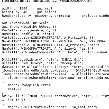
При нажатии f11 - анимация, f12 - visual обновляются.
width := 1000   ; gui width

height := 640   ; gui height

hwndsExclude := [0x39064a, 0x1601ca]   ; excluded windo
Gui +hwndmyWnd -DPIScale

Gui Show, w%width% h%height%

VarSetCapacity(enable, 4, 0)

NumPut(1, enable, 0, "int")

VarSetCapacity(WINCOMPATTRDATA, A_PtrSize*3, 0)

NumPut(WCA_EXCLUDED_FROM_LIVEPREVIEW := 0xD, WINCOMPATT
NumPut(&enable, WINCOMPATTRDATA, A_PtrSize, "ptr")

NumPut(4, WINCOMPATTRDATA, A_PtrSize*2, "uint")

DllCall("SetWindowCompositionAttribute", "uptr", myWnd,
DllCall("LoadLibrary", "str", "D3D11.dll")

DllCall("LoadLibrary", "str", "Dcomp.dll")

dwmapiLib := DllCall("LoadLibrary", "str", "Dwmapi.dll"
lDwmpCreateSharedMultiWindowVisual := DllCall("GetProcA
lDwmpUpdateSharedMultiWindowVisual := DllCall("GetProcA
if !lDwmpCreateSharedMultiWindowVisual or !lDwmpUpdateS
{

   msgbox dwmapiLib error

   exitapp

}

hr := DllCall("D3D11\D3D11CreateDevice", "ptr", 0, "int
if (hr != 0)

{

   msgbox D3D11CreateDevice error - %A_LastError%
