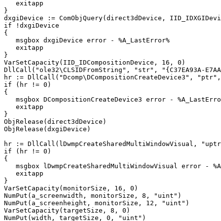
   exitapp

}

dxgiDevice := ComObjQuery(direct3dDevice, IID_IDXGIDevi
if !dxgiDevice

{

   msgbox dxgiDevice error - %A_LastError%

   exitapp

}

VarSetCapacity(IID_IDCompositionDevice, 16, 0)

DllCall("ole32\CLSIDFromString", "str", "{C37EA93A-E7AA
hr := DllCall("Dcomp\DCompositionCreateDevice3", "ptr",
if (hr != 0)

{

   msgbox DCompositionCreateDevice3 error - %A_LastErro
   exitapp

}

ObjRelease(direct3dDevice)

ObjRelease(dxgiDevice)

hr := DllCall(lDwmpCreateSharedMultiWindowVisual, "uptr
if (hr != 0)

{

   msgbox lDwmpCreateSharedMultiWindowVisual error - %A
   exitapp

}

VarSetCapacity(monitorSize, 16, 0)

NumPut(a_screenwidth, monitorSize, 8, "uint")

NumPut(a_screenheight, monitorSize, 12, "uint")

VarSetCapacity(targetSize, 8, 0)

NumPut(width, targetSize, 0, "uint")
