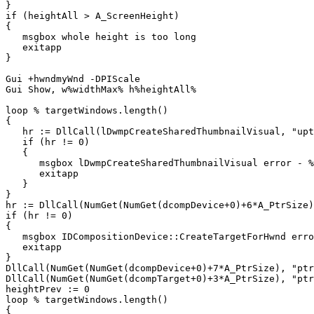
}

if (heightAll > A_ScreenHeight)

{

   msgbox whole height is too long

   exitapp

}

Gui +hwndmyWnd -DPIScale

Gui Show, w%widthMax% h%heightAll%

loop % targetWindows.length()

{

   hr := DllCall(lDwmpCreateSharedThumbnailVisual, "upt
   if (hr != 0)

   {

      msgbox lDwmpCreateSharedThumbnailVisual error - %
      exitapp

   }

}

hr := DllCall(NumGet(NumGet(dcompDevice+0)+6*A_PtrSize)
if (hr != 0)

{

   msgbox IDCompositionDevice::CreateTargetForHwnd erro
   exitapp

}

DllCall(NumGet(NumGet(dcompDevice+0)+7*A_PtrSize), "ptr
DllCall(NumGet(NumGet(dcompTarget+0)+3*A_PtrSize), "ptr
heightPrev := 0

loop % targetWindows.length()

{
