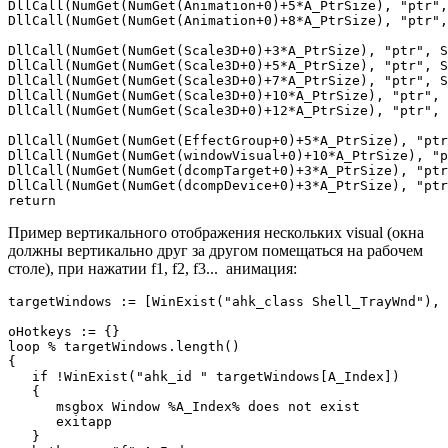
DllCall(NumGet(NumGet(Animation+0)+5*A_PtrSize), "ptr",
DllCall(NumGet(NumGet(Animation+0)+8*A_PtrSize), "ptr",
DllCall(NumGet(NumGet(Scale3D+0)+3*A_PtrSize), "ptr", S
DllCall(NumGet(NumGet(Scale3D+0)+5*A_PtrSize), "ptr", S
DllCall(NumGet(NumGet(Scale3D+0)+7*A_PtrSize), "ptr", S
DllCall(NumGet(NumGet(Scale3D+0)+10*A_PtrSize), "ptr", 
DllCall(NumGet(NumGet(Scale3D+0)+12*A_PtrSize), "ptr", 
DllCall(NumGet(NumGet(EffectGroup+0)+5*A_PtrSize), "ptr
DllCall(NumGet(NumGet(windowVisual+0)+10*A_PtrSize), "p
DllCall(NumGet(NumGet(dcompTarget+0)+3*A_PtrSize), "ptr
DllCall(NumGet(NumGet(dcompDevice+0)+3*A_PtrSize), "ptr
return
Пример вертикального отображения нескольких visual (окна
должны вертикально друг за другом помещаться на рабочем
столе), при нажатии f1, f2, f3... анимация:
targetWindows := [WinExist("ahk_class Shell_TrayWnd"), 
oHotkeys := {}

loop % targetWindows.length()

{

   if !WinExist("ahk_id " targetWindows[A_Index])

   {

      msgbox Window %A_Index% does not exist

      exitapp

   }
