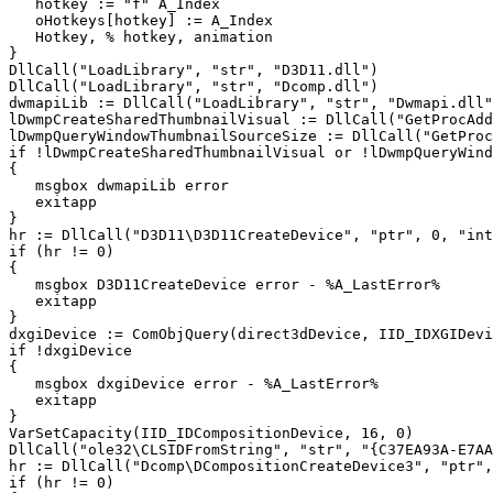
   hotkey := "f" A_Index

   oHotkeys[hotkey] := A_Index

   Hotkey, % hotkey, animation

}

DllCall("LoadLibrary", "str", "D3D11.dll")

DllCall("LoadLibrary", "str", "Dcomp.dll")

dwmapiLib := DllCall("LoadLibrary", "str", "Dwmapi.dll"
lDwmpCreateSharedThumbnailVisual := DllCall("GetProcAdd
lDwmpQueryWindowThumbnailSourceSize := DllCall("GetProc
if !lDwmpCreateSharedThumbnailVisual or !lDwmpQueryWind
{

   msgbox dwmapiLib error

   exitapp

}

hr := DllCall("D3D11\D3D11CreateDevice", "ptr", 0, "int
if (hr != 0)

{

   msgbox D3D11CreateDevice error - %A_LastError%

   exitapp

}

dxgiDevice := ComObjQuery(direct3dDevice, IID_IDXGIDevi
if !dxgiDevice

{

   msgbox dxgiDevice error - %A_LastError%

   exitapp

}

VarSetCapacity(IID_IDCompositionDevice, 16, 0)

DllCall("ole32\CLSIDFromString", "str", "{C37EA93A-E7AA
hr := DllCall("Dcomp\DCompositionCreateDevice3", "ptr",
if (hr != 0)
