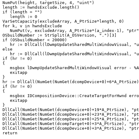
NumPut(height, targetSize, 4, "uint")

length := hwndsExclude.length()

if (length = "")

   length := 0

VarSetCapacity(excludeArray, A_PtrSize*length, 0)

for k, v in hwndsExclude

   NumPut(v, excludeArray, A_PtrSize*(a_index-1), "ptr"
OSbuildNumber := StrSplit(A_OSVersion, ".")[3]

if (OSbuildNumber < 20000)

   hr := DllCall(lDwmpUpdateSharedMultiWindowVisual, "u
else

   hr := DllCall(lDwmpUpdateSharedMultiWindowVisual, "u
if (hr != 0)

{

   msgbox lDwmpUpdateSharedMultiWindowVisual error - %A
   exitapp

}

hr := DllCall(NumGet(NumGet(dcompDevice+0)+6*A_PtrSize)
if (hr != 0)

{

   msgbox IDCompositionDevice::CreateTargetForHwnd erro
   exitapp

}

DllCall(NumGet(NumGet(dcompDevice+0)+19*A_PtrSize), "pt
DllCall(NumGet(NumGet(dcompDevice+0)+23*A_PtrSize), "pt
DllCall(NumGet(NumGet(dcompDevice+0)+25*A_PtrSize), "pt
DllCall(NumGet(NumGet(dcompTarget+0)+3*A_PtrSize), "ptr
DllCall(NumGet(NumGet(dcompDevice+0)+3*A_PtrSize), "ptr
return
