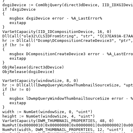
}

dxgiDevice := ComObjQuery(direct3dDevice, IID_IDXGIDevi
if !dxgiDevice

{

   msgbox dxgiDevice error - %A_LastError%

   exitapp

}

VarSetCapacity(IID_IDCompositionDevice, 16, 0)

DllCall("ole32\CLSIDFromString", "str", "{C37EA93A-E7AA
hr := DllCall("Dcomp\DCompositionCreateDevice3", "ptr",
if (hr != 0)

{

   msgbox DCompositionCreateDevice3 error - %A_LastErro
   exitapp

}

ObjRelease(direct3dDevice)

ObjRelease(dxgiDevice)

VarSetCapacity(windowSize, 8, 0)

hr := DllCall(lDwmpQueryWindowThumbnailSourceSize, "upt
if (hr != 0)

{

   msgbox lDwmpQueryWindowThumbnailSourceSize error - %
   exitapp

}

width := NumGet(windowSize, 0, "uint")

height := NumGet(windowSize, 4, "uint")

VarSetCapacity(DWM_THUMBNAIL_PROPERTIES, 48, 0)

NumPut(0x00000010|0x00000008|0x00000001|0x00000002|0x00
NumPut(width, DWM_THUMBNAIL_PROPERTIES, 12, "uint")   ;