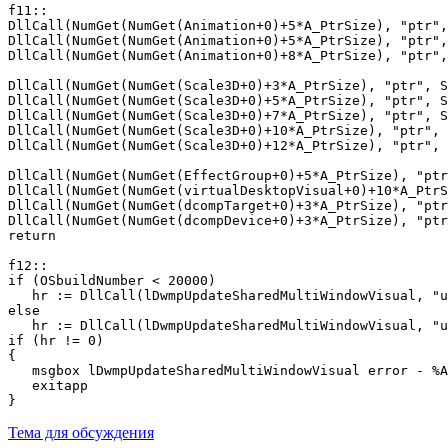
f11::

DllCall(NumGet(NumGet(Animation+0)+5*A_PtrSize), "ptr",
DllCall(NumGet(NumGet(Animation+0)+5*A_PtrSize), "ptr",
DllCall(NumGet(NumGet(Animation+0)+8*A_PtrSize), "ptr",
DllCall(NumGet(NumGet(Scale3D+0)+3*A_PtrSize), "ptr", S
DllCall(NumGet(NumGet(Scale3D+0)+5*A_PtrSize), "ptr", S
DllCall(NumGet(NumGet(Scale3D+0)+7*A_PtrSize), "ptr", S
DllCall(NumGet(NumGet(Scale3D+0)+10*A_PtrSize), "ptr", 
DllCall(NumGet(NumGet(Scale3D+0)+12*A_PtrSize), "ptr", 
DllCall(NumGet(NumGet(EffectGroup+0)+5*A_PtrSize), "ptr
DllCall(NumGet(NumGet(virtualDesktopVisual+0)+10*A_PtrS
DllCall(NumGet(NumGet(dcompTarget+0)+3*A_PtrSize), "ptr
DllCall(NumGet(NumGet(dcompDevice+0)+3*A_PtrSize), "ptr
return

f12::

if (OSbuildNumber < 20000)

   hr := DllCall(lDwmpUpdateSharedMultiWindowVisual, "u
else

   hr := DllCall(lDwmpUpdateSharedMultiWindowVisual, "u
if (hr != 0)

{

   msgbox lDwmpUpdateSharedMultiWindowVisual error - %A
   exitapp

}
Тема для обсуждения