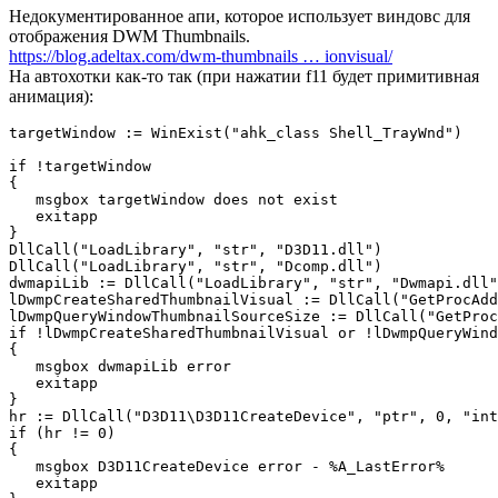
Недокументированное апи, которое использует виндовс для
отображения DWM Thumbnails.
https://blog.adeltax.com/dwm-thumbnails … ionvisual/
На автохотки как-то так (при нажатии f11 будет примитивная
анимация):
targetWindow := WinExist("ahk_class Shell_TrayWnd")

if !targetWindow

{

   msgbox targetWindow does not exist

   exitapp

}

DllCall("LoadLibrary", "str", "D3D11.dll")

DllCall("LoadLibrary", "str", "Dcomp.dll")

dwmapiLib := DllCall("LoadLibrary", "str", "Dwmapi.dll"
lDwmpCreateSharedThumbnailVisual := DllCall("GetProcAdd
lDwmpQueryWindowThumbnailSourceSize := DllCall("GetProc
if !lDwmpCreateSharedThumbnailVisual or !lDwmpQueryWind
{

   msgbox dwmapiLib error

   exitapp

}

hr := DllCall("D3D11\D3D11CreateDevice", "ptr", 0, "int
if (hr != 0)

{

   msgbox D3D11CreateDevice error - %A_LastError%

   exitapp
