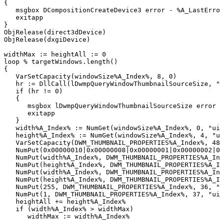
{

   msgbox DCompositionCreateDevice3 error - %A_LastErro
   exitapp

}

ObjRelease(direct3dDevice)

ObjRelease(dxgiDevice)

widthMax := heightAll := 0

loop % targetWindows.length()

{

   VarSetCapacity(windowSize%A_Index%, 8, 0)

   hr := DllCall(lDwmpQueryWindowThumbnailSourceSize, "
   if (hr != 0)

   {

      msgbox lDwmpQueryWindowThumbnailSourceSize error 
      exitapp

   }

   width%A_Index% := NumGet(windowSize%A_Index%, 0, "ui
   height%A_Index% := NumGet(windowSize%A_Index%, 4, "u
   VarSetCapacity(DWM_THUMBNAIL_PROPERTIES%A_Index%, 48
   NumPut(0x00000010|0x00000008|0x00000001|0x00000002|0
   NumPut(width%A_Index%, DWM_THUMBNAIL_PROPERTIES%A_In
   NumPut(height%A_Index%, DWM_THUMBNAIL_PROPERTIES%A_I
   NumPut(width%A_Index%, DWM_THUMBNAIL_PROPERTIES%A_In
   NumPut(height%A_Index%, DWM_THUMBNAIL_PROPERTIES%A_I
   NumPut(255, DWM_THUMBNAIL_PROPERTIES%A_Index%, 36, "
   NumPut(1, DWM_THUMBNAIL_PROPERTIES%A_Index%, 37, "ui
   heightAll += height%A_Index%

   if (width%A_Index% > widthMax)

      widthMax := width%A_Index%
