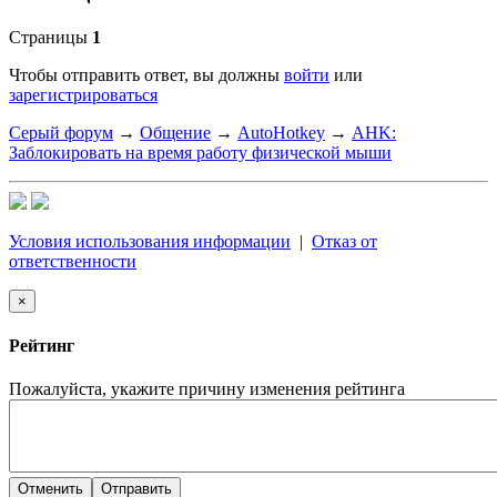
Страницы
1
Чтобы отправить ответ, вы должны
войти
или
зарегистрироваться
Серый форум
→
Общение
→
AutoHotkey
→
AHK:
Заблокировать на время работу физической мыши
Условия использования информации
|
Отказ от
ответственности
×
Рейтинг
Пожалуйста, укажите причину изменения рейтинга
Отменить
Отправить