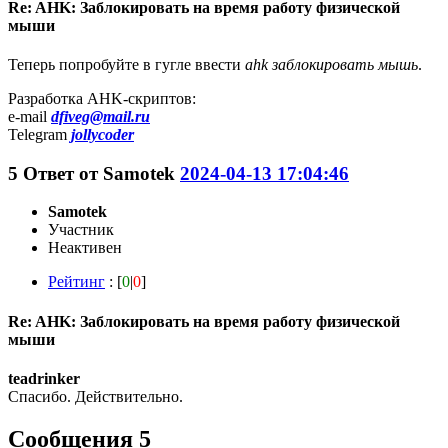
Re: AHK: Заблокировать на время работу физической
мыши
Теперь попробуйте в гугле ввести
ahk заблокировать мышь
.
Разработка AHK-скриптов:
e-mail
dfiveg@mail.ru
Telegram
jollycoder
5
Ответ от
Samotek
2024-04-13 17:04:46
Samotek
Участник
Неактивен
Рейтинг
: [
0
|
0
]
Re: AHK: Заблокировать на время работу физической
мыши
teadrinker
Спасибо. Действительно.
Сообщения 5