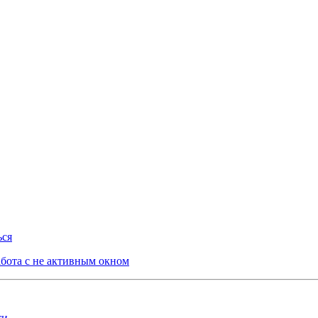
ься
бота с не активным окном
ти