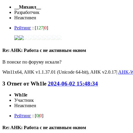
__Михаил__
Разработчик
Неактивен
Рейтинг
: [
127
|
0
]
Re: AHK: Работа с не активным окном
В поиске по форуму искали?
Win11x64, AHK v1.1.37.01 (Unicode 64-bit), AHK v2.0.17|
AHK-W
3
Ответ от
Wh1le
2024-06-02 15:48:34
Wh1le
Участник
Неактивен
Рейтинг
: [
0
|
0
]
Re: AHK: Работа с не активным окном