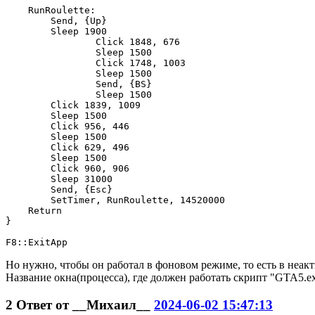
    RunRoulette:

        Send, {Up}

        Sleep 1900

		Click 1848, 676

		Sleep 1500

		Click 1748, 1003

		Sleep 1500

		Send, {BS}

		Sleep 1500

        Click 1839, 1009

        Sleep 1500

        Click 956, 446

        Sleep 1500

        Click 629, 496

        Sleep 1500

        Click 960, 906

        Sleep 31000

        Send, {Esc}

        SetTimer, RunRoulette, 14520000

    Return

}

Но нужно, чтобы он работал в фоновом режиме, то есть в неакт
Название окна(процесса), где должен работать скрипт "GTA5.ex
2
Ответ от
__Михаил__
2024-06-02 15:47:13