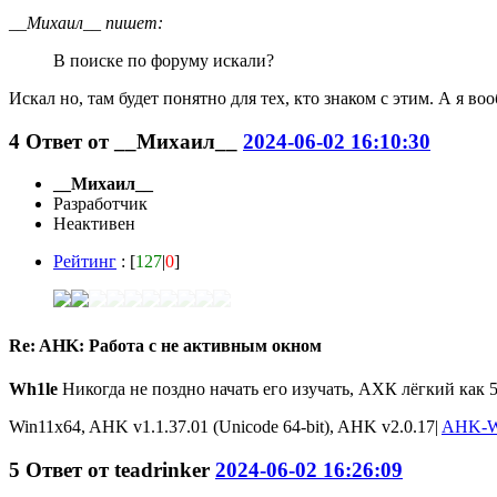
__Михаил__ пишет:
В поиске по форуму искали?
Искал но, там будет понятно для тех, кто знаком с этим. А я в
4
Ответ от
__Михаил__
2024-06-02 16:10:30
__Михаил__
Разработчик
Неактивен
Рейтинг
: [
127
|
0
]
Re: AHK: Работа с не активным окном
Wh1le
Никогда не поздно начать его изучать, АХК лёгкий как
Win11x64, AHK v1.1.37.01 (Unicode 64-bit), AHK v2.0.17|
AHK-W
5
Ответ от
teadrinker
2024-06-02 16:26:09