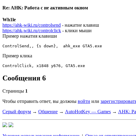
Re: AHK: Работа с не активным окном
Wh1le
https://ahk-wiki.ru/controlsend
- нажатие клавиш
https://ahk-wiki.ru/controlclick
- клики мыши
Пример нажатия клавиши
ControlSend,, {s down},  ahk_exe GTA5.exe
Пример клика
ControlClick, x1848 y676, GTA5.exe
Сообщения 6
Страницы
1
Чтобы отправить ответ, вы должны
войти
или
зарегистрироват
Серый форум
→
Общение
→
AutoHotKey — Games
→
AHK: Ра
Условия использования информации
|
Отказ от ответственнос