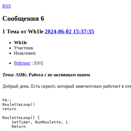
RSS
Сообщения 6
1
Тема от
Wh1le
2024-06-02 15:37:35
Wh1le
Участник
Неактивен
Рейтинг
: [
0
|
0
]
Тема: AHK: Работа с не активным окном
Добрый день. Есть скрипт, который замечательно работает в о
F6::

RouletteLoop()

return

RouletteLoop() {

    SetTimer, RunRoulette, 1

    Return
