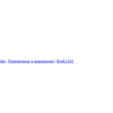
iki
|
Переменные и выражения
|
RegEx101