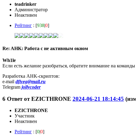
teadrinker
Администратор
Неактивен
Рейтинг
: [
938
|
0
]
Re: AHK: Работа с не активным окном
Wh1le
Если есть желание разобраться, обратите внимание на команды 
Разработка AHK-скриптов:
e-mail
dfiveg@mail.ru
Telegram
jollycoder
6
Ответ от
EZICTHRONE
2024-06-21 18:14:45
(из
EZICTHRONE
Участник
Неактивен
Рейтинг
: [
0
|
0
]