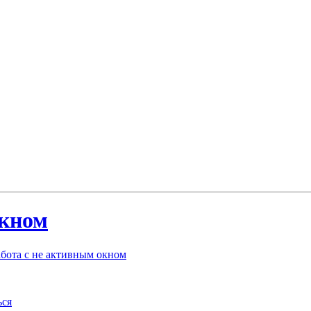
окном
бота с не активным окном
ься