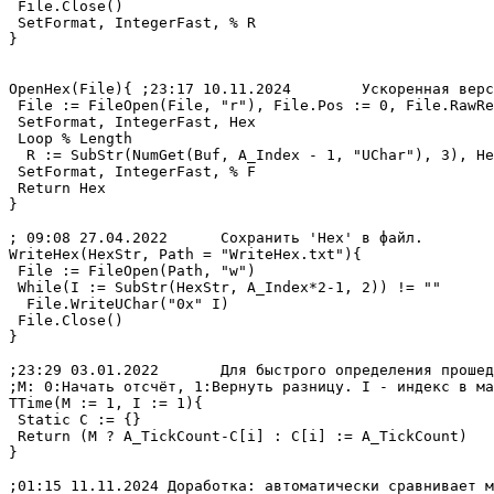
 File.Close()

 SetFormat, IntegerFast, % R

}

OpenHex(File){ ;23:17 10.11.2024	Ускоренная версия:

 File := FileOpen(File, "r"), File.Pos := 0, File.RawRe
 SetFormat, IntegerFast, Hex

 Loop % Length

  R := SubStr(NumGet(Buf, A_Index - 1, "UChar"), 3), He
 SetFormat, IntegerFast, % F

 Return Hex

}

; 09:08 27.04.2022	Сохранить 'Hex' в файл.

WriteHex(HexStr, Path = "WriteHex.txt"){

 File := FileOpen(Path, "w")

 While(I := SubStr(HexStr, A_Index*2-1, 2)) != ""

  File.WriteUChar("0x" I)

 File.Close()

}

;23:29 03.01.2022	Для быстрого определения прошедшего времени для команд. Без ограничений для отсчёта разниц.

;M: 0:Начать отсчёт, 1:Вернуть разницу. I - индекс в ма
TTime(M := 1, I := 1){

 Static C := {}

 Return (M ? A_TickCount-C[i] : C[i] := A_TickCount)	; Сокращённый вариант.

}

;01:15 11.11.2024 Доработка: автоматически сравнивает м