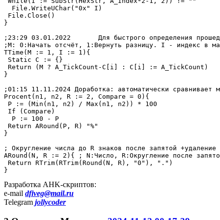
 While(I := SubStr(HexStr, A_Index*2-1, 2)) != ""

  File.WriteUChar("0x" I)

 File.Close()

}

;23:29 03.01.2022	Для быстрого определения прошедшего времени для команд. Без ограничений для отсчёта разниц.

;M: 0:Начать отсчёт, 1:Вернуть разницу. I - индекс в ма
TTime(M := 1, I := 1){

 Static C := {}

 Return (M ? A_TickCount-C[i] : C[i] := A_TickCount)	; Сокращённый вариант.

}

;01:15 11.11.2024 Доработка: автоматически сравнивает м
Procent(n1, n2, R := 2, Compare = 0){

 P := (Min(n1, n2) / Max(n1, n2)) * 100

 If (Compare)

  P := 100 - P

 Return ARound(P, R) "%"

}

; Округление числа до R знаков после запятой +удаление 
ARound(N, R := 2){ ; N:Число, R:Округление после запято
 Return RTrim(RTrim(Round(N, R), "0"), ".")

}
Разработка AHK-скриптов:
e-mail
dfiveg@mail.ru
Telegram
jollycoder