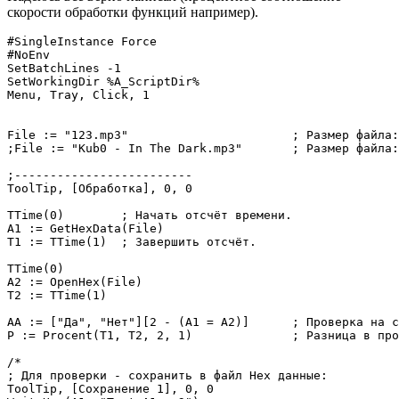
скорости обработки функций например).
#SingleInstance Force

#NoEnv

SetBatchLines -1

SetWorkingDir %A_ScriptDir%

Menu, Tray, Click, 1

File := "123.mp3"			; Размер файла:	1.87 Мб.

;File := "Kub0 - In The Dark.mp3"	; Размер файла:	10.1 Мб.

;-------------------------

ToolTip, [Обработка], 0, 0

TTime(0)	; Начать отсчёт времени.

A1 := GetHexData(File)

T1 := TTime(1)	; Завершить отсчёт.

TTime(0)

A2 := OpenHex(File)

T2 := TTime(1)

AA := ["Да", "Нет"][2 - (A1 = A2)]	; Проверка на совпадение 'Hex' данных.

P := Procent(T1, T2, 2, 1)		; Разница в процентах.

/*

; Для проверки - сохранить в файл Hex данные:

ToolTip, [Сохранение 1], 0, 0
