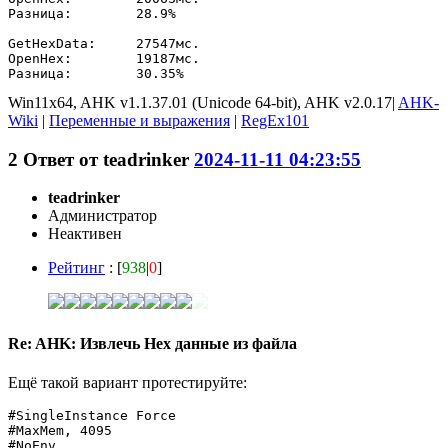
Разница: 	28.9%

GetHexData:	27547мс.

OpenHex:	19187мс.

Разница: 	30.35%
Win11x64, AHK v1.1.37.01 (Unicode 64-bit), AHK v2.0.17|
AHK-
Wiki
|
Переменные и выражения
|
RegEx101
2
Ответ от
teadrinker
2024-11-11 04:23:55
teadrinker
Администратор
Неактивен
Рейтинг
: [
938
|
0
]
Re: AHK: Извлечь Hex данные из файла
Ещё такой вариант протестируйте:
#SingleInstance Force

#MaxMem, 4095

#NoEnv
