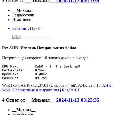
3
Ответ от
__Михаил__
2024-11-12 00:17:39
__Михаил__
Разработчик
Неактивен
Рейтинг
: [
127
|
0
]
Re: AHK: Извлечь Hex данные из файла
Потрясающая скорость! Я такого даже не ожидал.
CPU Max:	Kub0 - In The Dark.mp3

GetHexData:	875мс.

OpenHex:	8140мс.

Разница: 	89.25%
Win11x64, AHK v1.1.37.01 (Unicode 64-bit), AHK v2.0.17|
AHK-
Wiki
|
Переменные и выражения
|
RegEx101
4
Ответ от
__Михаил__
2024-11-13 03:23:35
__Михаил__
Разработчик