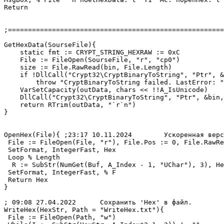
Return

;======================================================
GetHexData(SourseFile){

    static fmt := CRYPT_STRING_HEXRAW := 0xC

    File := FileOpen(SourseFile, "r", "cp0")

    size := File.RawRead(bin, File.Length)

    if !DllCall("Crypt32\CryptBinaryToString", "Ptr", &
        throw "CryptBinaryToString failed. LastError: "
    VarSetCapacity(outData, chars << !!A_IsUnicode)

    DllCall("Crypt32\CryptBinaryToString", "Ptr", &bin,
    return RTrim(outData, "`r`n")

}

OpenHex(File){ ;23:17 10.11.2024	Ускоренная версия:

 File := FileOpen(File, "r"), File.Pos := 0, File.RawRe
 SetFormat, IntegerFast, Hex

 Loop % Length

  R := SubStr(NumGet(Buf, A_Index - 1, "UChar"), 3), He
 SetFormat, IntegerFast, % F

 Return Hex

}

; 09:08 27.04.2022	Сохранить 'Hex' в файл.

WriteHex(HexStr, Path = "WriteHex.txt"){

 File := FileOpen(Path, "w")
