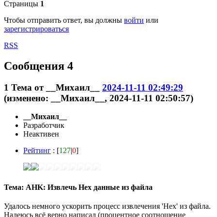
Страницы
1
Чтобы отправить ответ, вы должны
войти
или
зарегистрироваться
RSS
Сообщения 4
1
Тема от
__Михаил__
2024-11-11 02:49:29
(изменено: __Михаил__, 2024-11-11 02:50:57)
__Михаил__
Разработчик
Неактивен
Рейтинг
: [
127
|
0
]
Тема: AHK: Извлечь Hex данные из файла
Удалось немного ускорить процесс извлечения 'Hex' из файла.
Надеюсь всё верно написал (процентное соотношение