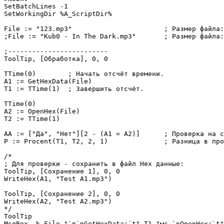
SetBatchLines -1

SetWorkingDir %A_ScriptDir%

File := "123.mp3"			; Размер файла:	1.87 Мб.

;File := "Kub0 - In The Dark.mp3"	; Размер файла:	10.1 Мб.

;-------------------------

ToolTip, [Обработка], 0, 0

TTime(0)	; Начать отсчёт времени.

A1 := GetHexData(File)

T1 := TTime(1)	; Завершить отсчёт.

TTime(0)

A2 := OpenHex(File)

T2 := TTime(1)

AA := ["Да", "Нет"][2 - (A1 = A2)]	; Проверка на совпадение 'Hex' данных.

P := Procent(T1, T2, 2, 1)		; Разница в процентах.

/*

; Для проверки - сохранить в файл Hex данные:

ToolTip, [Сохранение 1], 0, 0

WriteHex(A1, "Test A1.mp3")

ToolTip, [Сохранение 2], 0, 0

WriteHex(A2, "Test A2.mp3")

*/

ToolTip

MsgBox, % File "`n`nGetHexData:`t" T1 "мс.`nOpenHex:`t"