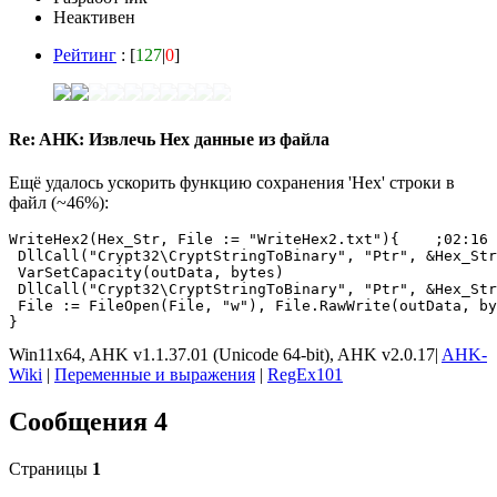
Неактивен
Рейтинг
: [
127
|
0
]
Re: AHK: Извлечь Hex данные из файла
Ещё удалось ускорить функцию сохранения 'Hex' строки в
файл (~46%):
WriteHex2(Hex_Str, File := "WriteHex2.txt"){	;02:16 13.11.2024 Сохранить 'Hex' строку бинарно в файл:

 DllCall("Crypt32\CryptStringToBinary", "Ptr", &Hex_Str
 VarSetCapacity(outData, bytes)

 DllCall("Crypt32\CryptStringToBinary", "Ptr", &Hex_Str
 File := FileOpen(File, "w"), File.RawWrite(outData, by
}
Win11x64, AHK v1.1.37.01 (Unicode 64-bit), AHK v2.0.17|
AHK-
Wiki
|
Переменные и выражения
|
RegEx101
Сообщения 4
Страницы
1