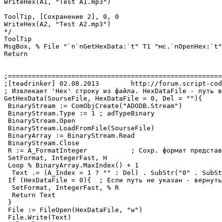
WriteHex(A1, "Test A1.mp3")

ToolTip, [Сохранение 2], 0, 0

WriteHex(A2, "Test A2.mp3")

*/

ToolTip

MsgBox, % File "`n`nGetHexData:`t" T1 "мс.`nOpenHex:`t"
Return

;======================================================
;[teadrinker] 02.08.2013	http://forum.script-coding.com/viewtopic.php?pid=74189#p74189

; Извлекает 'Hex' строку из файла. HexDataFile - путь в
GetHexData(SourseFile, HexDataFile = 0, Del = ""){

 BinaryStream := ComObjCreate("ADODB.Stream")

 BinaryStream.Type := 1 ; adTypeBinary

 BinaryStream.Open

 BinaryStream.LoadFromFile(SourseFile)

 BinaryArray := BinaryStream.Read

 BinaryStream.Close

 R := A_FormatInteger		; Сохр. формат представления.

 SetFormat, IntegerFast, H

 Loop % BinaryArray.MaxIndex() + 1

  Text .= (A_Index = 1 ? "" : Del) . SubStr("0" . SubSt
 If (HexDataFile = 0){	; Если путь не указан - вернуть строку:

  SetFormat, IntegerFast, % R

  Return Text

 }

 File := FileOpen(HexDataFile, "w")

 File.Write(Text)
