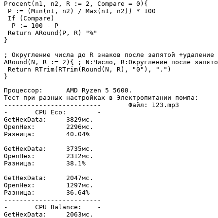
Procent(n1, n2, R := 2, Compare = 0){

 P := (Min(n1, n2) / Max(n1, n2)) * 100

 If (Compare)

  P := 100 - P

 Return ARound(P, R) "%"

}

; Округление числа до R знаков после запятой +удаление 
ARound(N, R := 2){ ; N:Число, R:Округление после запято
 Return RTrim(RTrim(Round(N, R), "0"), ".")

Процессор:	AMD Ryzen 5 5600.

Тест при разных настройках в Электропитании помпа:

-------------------------	Файл: 123.mp3

-	CPU Eco:	-

GetHexData:	3829мс.

OpenHex:	2296мс.

Разница: 	40.04%

GetHexData:	3735мс.

OpenHex:	2312мс.

Разница: 	38.1%

GetHexData:	2047мс.

OpenHex:	1297мс.

Разница: 	36.64%

-------------------------

-	CPU Balance:	-

GetHexData:	2063мс.
