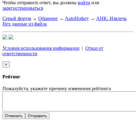
Чтобы отправить ответ, вы должны
войти
или
зарегистрироваться
Серый форум
→
Общение
→
AutoHotkey
→
AHK: Извлечь
Hex данные из файла
Условия использования информации
|
Отказ от
ответственности
×
Рейтинг
Пожалуйста, укажите причину изменения рейтинга
Отменить
Отправить