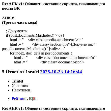
Re: AHK v1: Обновить состояние скрипта, скачивающего
посты ВК
AHK v1
(Третья часть кода)
; Документы
if (post.documents.MaxIndex() > 0) {
html .= " <div class='media-attachments'>`n"
html .= " <div class='section-title'>[Документы: "
post.documents.MaxIndex() "]</div>`n"
for index, doc_data in post.documents {
html .= " <div class='document-attachment'>`n"
html .= " <div class='document-icon'>
5
Ответ от
1srafel
2025-10-23 14:16:44
1srafel
Участник
Неактивен
Рейтинг
: [
0
|
0
]
Re: AHK v1: Обновить состояние скрипта, скачивающего