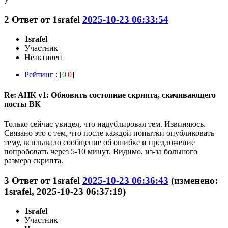
2
Ответ от
1srafel
2025-10-23 06:33:54
1srafel
Участник
Неактивен
Рейтинг
: [
0
|
0
]
Re: AHK v1: Обновить состояние скрипта, скачивающего
посты ВК
Только сейчас увидел, что надублировал тем. Извиняюсь.
Связано это с тем, что после каждой попытки опубликовать
тему, всплывало сообщение об ошибке и предложение
попробовать через 5-10 минут. Видимо, из-за большого
размера скрипта.
3
Ответ от
1srafel
2025-10-23 06:36:43
(изменено:
1srafel, 2025-10-23 06:37:19)
1srafel
Участник