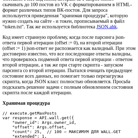
скачивать до 100 постов из VK с форматированием в HTML-
формат различных типов ВК-постов. Для запроса
используется приведенная "хранимая процедура", которую
нужно создать на сайте - и токен, прописываемый в файл
"token.txt". Так же используется библиотека
JSON.ahk
.
Код имеет странную проблему, когда после парсинга json-
ответа первой итерации (offset := 0), на второй итерации
(offset := 1) json-ответ не распознается как валидный. При этом
достоверно известно, что все последующие ответы валидны,
что проверялось подменой ответа первой итерации - ответом
второй итерации, а так же при старте скрипта - запуском
парсинга со второй итерации. Пытался очищать предыдущее
состояние всех данных, но помогает только перезагрузка
скрипта, когда JSON класс полностью обновляется. Просьба
подсказать решение задачи с полным обновлением состояния
скрипта после каждой итерации.
Хранимая процедура
// execute.getMaxPosts

var response = API.wall.get({

    "owner_id": Args.owner_id,

    "offset": Args.offset,

    "count": 25,  // 100 — МАКСИМУМ ДЛЯ WALL.GET

    "extended": 1,
