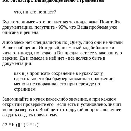
Re: JavaScript: Выпадающее меню с градиентом
что, ни кто не знает?
Будьте терпимее - это не платная техподдержка. Почитайте
документацию, погуглите - 95%, что Ваша проблема уже
описана и решена.
Либо здесь нет специалистов по jQuery, либо они не читали
Ваше сообщение. Исходный, несжатый код библиотеки
читают иногда, но редко, а Вы предлагаете ее упакованную
версию. Да и смысла в ней нет - все должно быть в
документации.
как в js прописать сохранение в куках? хочу,
сделать так, чтобы браузер запоминал положение
меню и не сворачивал его при переходе по
страницам
Запоминайте в куках какое-либо значение, а при каждом
открытии проверяйте его - если есть и установлено, значит
меню развернуто. Вообще-то это другой вопрос - логичнее
создать создать новую тему.
( 2 * b ) || ! ( 2 * b )