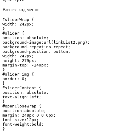
Вот css код меню:
#sliderWrap {

width: 242px;

}

#slider {

position: absolute;

background-image:url(linkList2.png);

background-repeat:no-repeat;

background-position: bottom;

width: 242px;

height: 279px;

margin-top: -249px;

}

#slider img {

border: 0;

}

#sliderContent {

position: absolute;

text-align:left;

}

#openCloseWrap {

position:absolute;

margin: 248px 0 0 0px;

font-size:12px;

font-weight:bold;

}