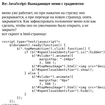
Re: JavaScript: Выпадающее меню с градиентом
меню уже работает, но при нажатии на стрелку оно
раскрывается, а при переходе на новую страницу, опять
закрывается. Как зафиксировать положение меню или как
сделать, чтобы оно по умолчанию было открыто, а не
закрыто?
вот скрипт в html-странице:
<script type="text/javascript">

    $(document).ready(function() {

        $(".topMenuAction").click( function() {

            if ($("#openCloseIdentifier").is(":hidden")
                $("#slider").animate({ 

                    marginTop: "-248px"

                    }, 500 );

                $("#topMenuImage").html('<img src="desi
                $("#openCloseIdentifier").show();

            } else {

                $("#slider").animate({ 

                    marginTop: "0px"

                    }, 500 );

                $("#topMenuImage").html('<img src="desi
                $("#openCloseIdentifier").hide();

            }

        });  

    });

</script>