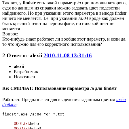
Так вот, у
findstr
есть такой параметр
/a
при помощи которого,
судя по данным из справки можно задавать цвет подсветки
найденного. Но при указании этого параметра в выводе findstr
ничего не меняется. Т.е. при указании
/a:04
вроде как должен
быть красный текст на черном фоне, но никакой цвет не
меняется.
Вопрос:
Кто-нибудь знает работает ли вообще этот параметр, и если да,
то что нужно для его корректного использования?
2
Ответ от
alexii
2010-11-08 13:31:16
alexii
Разработчик
Неактивен
Re: CMD/BAT: Использование параметра /a для findstr
Работает. Предназначен для выделения заданным цветом
имён
файлов
:
findstr.exe /a:04 "o" *.txt
0001.txt:
hello
0002.txt:
hello3