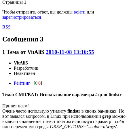
Страницы
1
Чтобы отправить ответ, вы должны
войти
или
зарегистрироваться
RSS
Сообщения 3
1
Тема от
VitAliS
2010-11-08 13:16:55
VitAliS
Разработчик
Неактивен
Рейтинг
: [
0
|
0
]
Тема: CMD/BAT: Использование параметра /a для findstr
Привет всем!
Очень часто использую утилиту
findstr
в своих bat-никах. Но
вот задался вопросом, в Linux при использовании
grep
можно
выделять найденный текст цветом используя параметр
--color
или переменную среды
GREP_OPTIONS='--color=always'
.