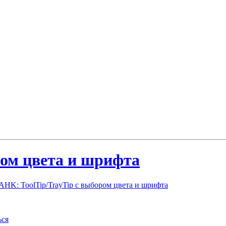
ром цвета и шрифта
AHK: ToolTip/TrayTip с выбором цвета и шрифта
ься