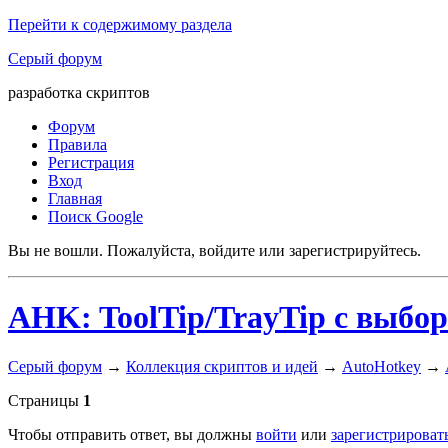
Перейти к содержимому раздела
Серый форум
разработка скриптов
Форум
Правила
Регистрация
Вход
Главная
Поиск Google
Вы не вошли.
Пожалуйста, войдите или зарегистрируйтесь.
AHK: ToolTip/TrayTip с выбо
Серый форум
→
Коллекция скриптов и идей
→
AutoHotkey
→
Страницы
1
Чтобы отправить ответ, вы должны
войти
или
зарегистрироват