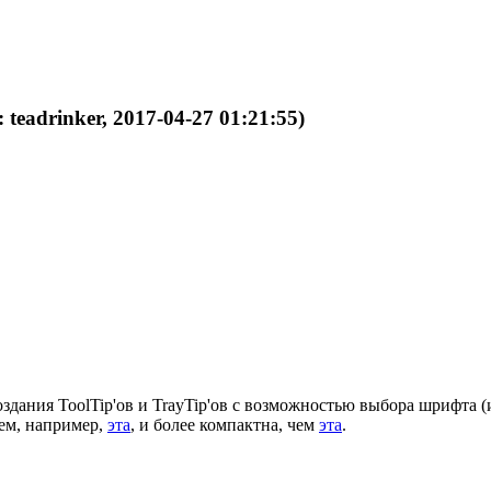
 teadrinker, 2017-04-27 01:21:55)
здания ToolTip'ов и TrayTip'ов с возможностью выбора шрифта (и
чем, например,
эта
, и более компактна, чем
эта
.