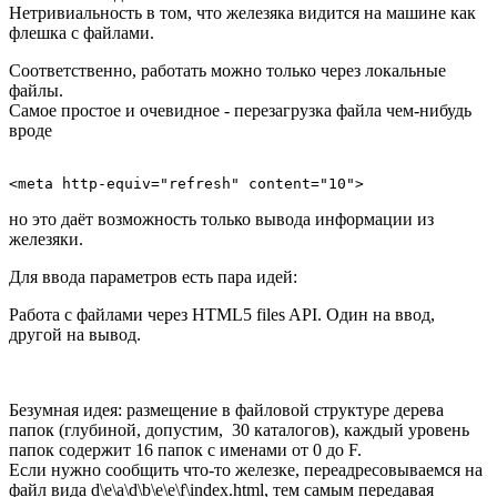
Нетривиальность в том, что железяка видится на машине как
флешка с файлами.
Соответственно, работать можно только через локальные
файлы.
Самое простое и очевидное - перезагрузка файла чем-нибудь
вроде
но это даёт возможность только вывода информации из
железяки.
Для ввода параметров есть пара идей:
Работа с файлами через HTML5 files API. Один на ввод,
другой на вывод.
Безумная идея: размещение в файловой структуре дерева
папок (глубиной, допустим, 30 каталогов), каждый уровень
папок содержит 16 папок с именами от 0 до F.
Если нужно сообщить что-то железке, переадресовываемся на
файл вида d\e\a\d\b\e\e\f\index.html, тем самым передавая