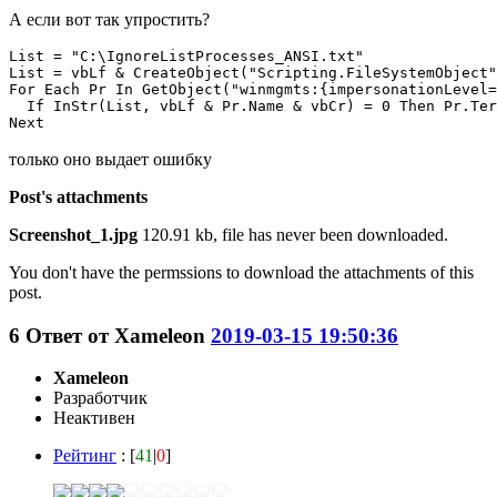
А если вот так упростить?
List = "C:\IgnoreListProcesses_ANSI.txt"

List = vbLf & CreateObject("Scripting.FileSystemObject"
For Each Pr In GetObject("winmgmts:{impersonationLevel=
  If InStr(List, vbLf & Pr.Name & vbCr) = 0 Then Pr.Ter
Next
только оно выдает ошибку
Post's attachments
Screenshot_1.jpg
120.91 kb, file has never been downloaded.
You don't have the permssions to download the attachments of this
post.
6
Ответ от
Xameleon
2019-03-15 19:50:36
Xameleon
Разработчик
Неактивен
Рейтинг
: [
41
|
0
]