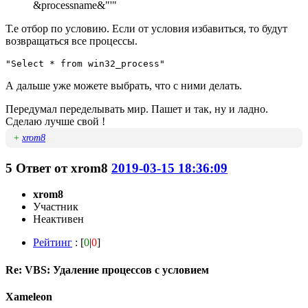
&processname&"'"
Т.е отбор по условию. Если от условия избавиться, то будут
возвращаться все процессы.
"Select * from win32_process" 
А дальше уже можете выбрать, что с ними делать.
Передумал переделывать мир. Пашет и так, ну и ладно.
Сделаю лучше свой !
+
xrom8
5
Ответ от
xrom8
2019-03-15 18:36:09
xrom8
Участник
Неактивен
Рейтинг
: [
0
|
0
]
Re: VBS: Удаление процессов с условием
Xameleon