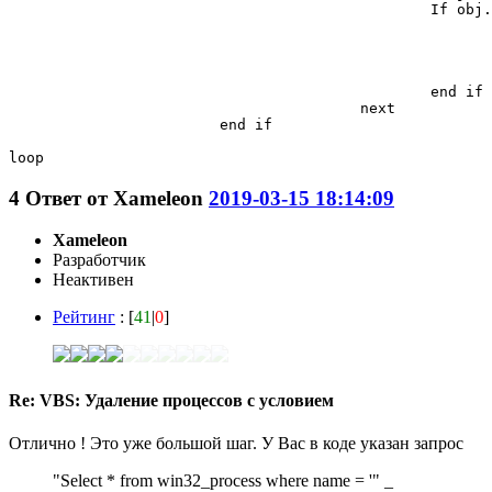
						If obj.GetOwner (Username) = 0 Then

							if username="Scriptman" then
							'wscript.echo "killing "&obj.name
							obj.terminate()
							end if
						end if

					next

			end if

loop
4
Ответ от
Xameleon
2019-03-15 18:14:09
Xameleon
Разработчик
Неактивен
Рейтинг
: [
41
|
0
]
Re: VBS: Удаление процессов с условием
Отлично ! Это уже большой шаг. У Вас в коде указан запрос
"Select * from win32_process where name = '" _