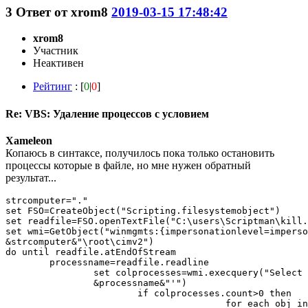
3
Ответ от
xrom8
2019-03-15 17:48:42
xrom8
Участник
Неактивен
Рейтинг
: [
0
|
0
]
Re: VBS: Удаление процессов с условием
Xameleon
Копаюсь в синтаксе, получилось пока только остановить
процессы которые в файле, но мне нужен обратный
результат...
strcomputer="."

set FSO=CreateObject("Scripting.filesystemobject")

set readfile=FSO.openTextFile("C:\users\Scriptman\kill.
set wmi=GetObject("winmgmts:{impersonationlevel=imperso
&strcomputer&"\root\cimv2")

do until readfile.atEndOfStream

	processname=readfile.readline

		set colprocesses=wmi.execquery("Select * from win32_process where name = '" _

		&processname&"'")

			if colprocesses.count>0 then

					for each obj in colprocesses
