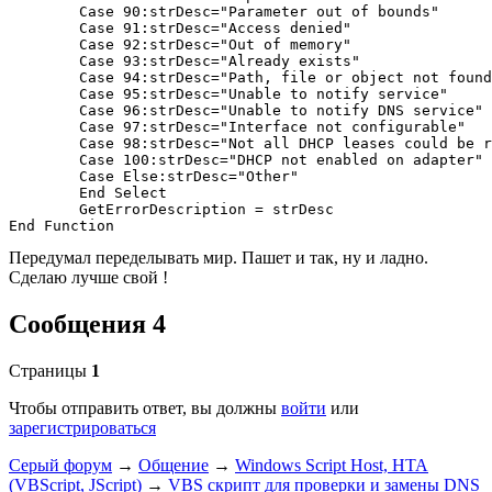
	Case 90:strDesc="Parameter out of bounds"

	Case 91:strDesc="Access denied"

	Case 92:strDesc="Out of memory"

	Case 93:strDesc="Already exists"

	Case 94:strDesc="Path, file or object not found"

	Case 95:strDesc="Unable to notify service"

	Case 96:strDesc="Unable to notify DNS service"

	Case 97:strDesc="Interface not configurable"

	Case 98:strDesc="Not all DHCP leases could be released/renewed"

	Case 100:strDesc="DHCP not enabled on adapter"

	Case Else:strDesc="Other"

	End Select

	GetErrorDescription = strDesc

Передумал переделывать мир. Пашет и так, ну и ладно.
Сделаю лучше свой !
Сообщения 4
Страницы
1
Чтобы отправить ответ, вы должны
войти
или
зарегистрироваться
Серый форум
→
Общение
→
Windows Script Host, HTA
(VBScript, JScript)
→
VBS скрипт для проверки и замены DNS