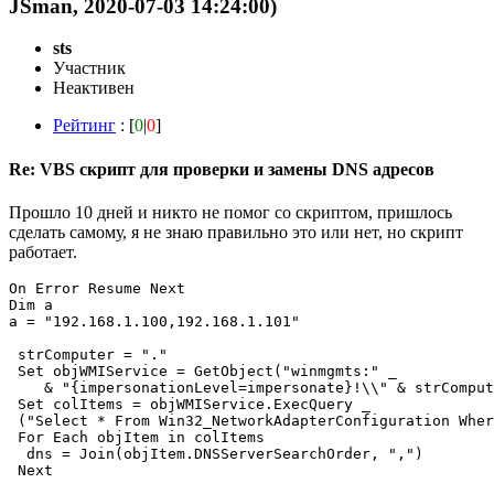
JSmаn, 2020-07-03 14:24:00)
sts
Участник
Неактивен
Рейтинг
: [
0
|
0
]
Re: VBS скрипт для проверки и замены DNS адресов
Прошло 10 дней и никто не помог со скриптом, пришлось
сделать самому, я не знаю правильно это или нет, но скрипт
работает.
On Error Resume Next

Dim a

a = "192.168.1.100,192.168.1.101"

 strComputer = "."

 Set objWMIService = GetObject("winmgmts:" _

    & "{impersonationLevel=impersonate}!\\" & strComput
 Set colItems = objWMIService.ExecQuery _

 ("Select * From Win32_NetworkAdapterConfiguration Wher
 For Each objItem in colItems

  dns = Join(objItem.DNSServerSearchOrder, ",")

 Next
