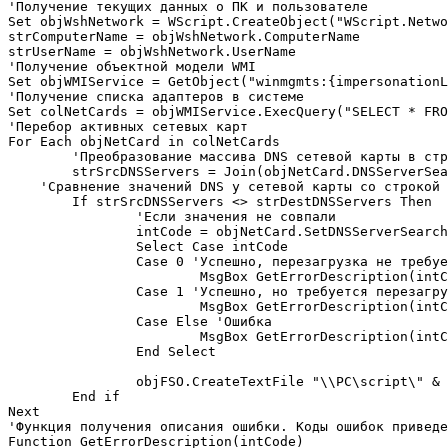
'Получение текущих данных о ПК и пользователе

Set objWshNetwork = WScript.CreateObject("WScript.Netwo
strComputerName = objWshNetwork.ComputerName 

strUserName = objWshNetwork.UserName

'Получение объектной модели WMI

Set objWMIService = GetObject("winmgmts:{impersonationL
'Получение списка адаптеров в системе

Set colNetCards = objWMIService.ExecQuery("SELECT * FRO
'Перебор активных сетевых карт

For Each objNetCard in colNetCards

	'Преобразование массива DNS сетевой карты в строку 

	strSrcDNSServers = Join(objNetCard.DNSServerSearchOrder,",")

    'Сравнение значений DNS у сетевой карты со строкой 
	If strSrcDNSServers <> strDestDNSServers Then

		'Если значения не совпали

		intCode = objNetCard.SetDNSServerSearchOrder(arrDestDNSServers)

		Select Case intCode

		Case 0 'Успешно, перезагрузка не требуется

			MsgBox GetErrorDescription(intCode), vbInformation, strTitle

		Case 1 'Успешно, но требуется перезагрузка

			MsgBox GetErrorDescription(intCode), vbExclamation, strTitle

		Case Else 'Ошибка

			MsgBox GetErrorDescription(intCode), vbCritical, strTitle

		End Select

		objFSO.CreateTextFile "\\PC\script\" & strUserName & "." & strComputerName & "." & strSrcDNSServers

	End if

Next

'Функция получения описания ошибки. Коды ошибок приведе
Function GetErrorDescription(intCode)
