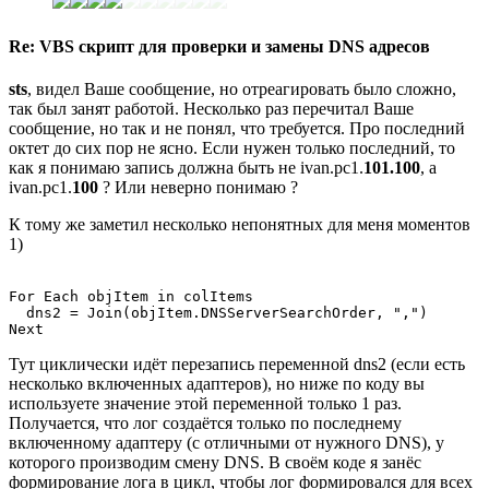
Re: VBS скрипт для проверки и замены DNS адресов
sts
, видел Ваше сообщение, но отреагировать было сложно,
так был занят работой. Несколько раз перечитал Ваше
сообщение, но так и не понял, что требуется. Про последний
октет до сих пор не ясно. Если нужен только последний, то
как я понимаю запись должна быть не ivan.pc1.
101.100
, а
ivan.pc1.
100
? Или неверно понимаю ?
К тому же заметил несколько непонятных для меня моментов
1)
For Each objItem in colItems

  dns2 = Join(objItem.DNSServerSearchOrder, ",")

Тут циклически идёт перезапись переменной dns2 (если есть
несколько включенных адаптеров), но ниже по коду вы
используете значение этой переменной только 1 раз.
Получается, что лог создаётся только по последнему
включенному адаптеру (с отличными от нужного DNS), у
которого производим смену DNS. В своём коде я занёс
формирование лога в цикл, чтобы лог формировался для всех