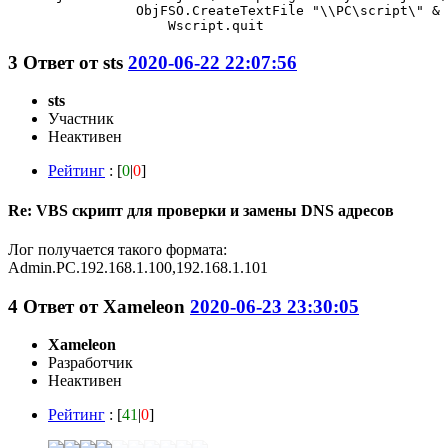
		ObjFSO.CreateTextFile "\\PC\script\" & User & "." & Comp & "." & dns2

 		    Wscript.quit
3
Ответ от
sts
2020-06-22 22:07:56
sts
Участник
Неактивен
Рейтинг
: [
0
|
0
]
Re: VBS скрипт для проверки и замены DNS адресов
Лог получается такого формата:
Admin.PC.192.168.1.100,192.168.1.101
4
Ответ от
Xameleon
2020-06-23 23:30:05
Xameleon
Разработчик
Неактивен
Рейтинг
: [
41
|
0
]