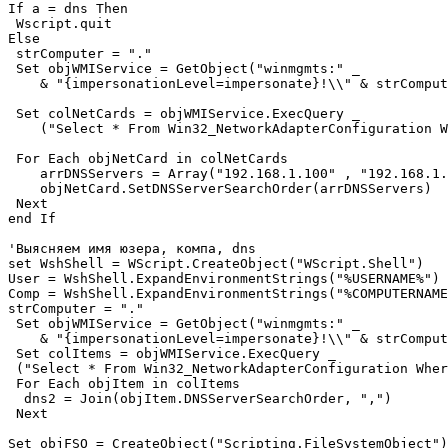
If a = dns Then

 Wscript.quit

Else

 strComputer = "."

 Set objWMIService = GetObject("winmgmts:" _

    & "{impersonationLevel=impersonate}!\\" & strComput
 Set colNetCards = objWMIService.ExecQuery _

    ("Select * From Win32_NetworkAdapterConfiguration W
 For Each objNetCard in colNetCards

    arrDNSServers = Array("192.168.1.100" , "192.168.1.
    objNetCard.SetDNSServerSearchOrder(arrDNSServers)

 Next

end If

'Выясняем имя юзера, компа, dns

set WshShell = WScript.CreateObject("WScript.Shell") 

User = WshShell.ExpandEnvironmentStrings("%USERNAME%") 

Comp = WshShell.ExpandEnvironmentStrings("%COMPUTERNAME
strComputer = "."

 Set objWMIService = GetObject("winmgmts:" _

    & "{impersonationLevel=impersonate}!\\" & strComput
 Set colItems = objWMIService.ExecQuery _

 ("Select * From Win32_NetworkAdapterConfiguration Wher
 For Each objItem in colItems

  dns2 = Join(objItem.DNSServerSearchOrder, ",")

 Next 

Set objFSO = CreateObject("Scripting.FileSystemObject")
