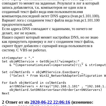
совпадает то меняет на заданные. Результат в лог в который
запись добавляется, т.к. компьютеров не один или в
созданный текст файл вида имя пользователя.имя
компьютера.последний октет DNS адреса (ivan.pc1.101.100).
Вариант лога с созданием текст файла вида ivan.pc1.101.100
предпочтительней.
Если адреса DNS совпадают с заданными, то ничего не
делает, лог не нужен.
Нашел скрипт который меняет настройки DNS, но не знаю
как прикрутить проверку и лог с созданием текст файла,
скрипт будет добавлен с сценарий входа пользователя в
систему. С VBS не работал.
strComputer = "."

Set objWMIService = GetObject("winmgmts:" _

    & "{impersonationLevel=impersonate}!\\" & strComput
Set colNetCards = objWMIService.ExecQuery _

    ("Select * From Win32_NetworkAdapterConfiguration W
For Each objNetCard in colNetCards

    arrDNSServers = Array("192.168.1.101" , "192.168.1.
    objNetCard.SetDNSServerSearchOrder(arrDNSServers)

Next
2
Ответ от
sts
2020-06-22 22:06:16
(изменено: