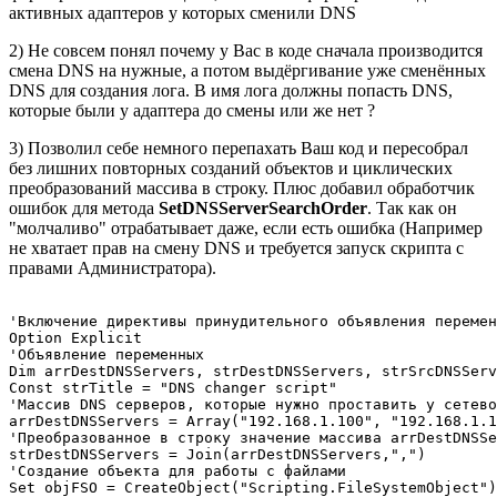
активных адаптеров у которых сменили DNS
2) Не совсем понял почему у Вас в коде сначала производится
смена DNS на нужные, а потом выдёргивание уже сменённых
DNS для создания лога. В имя лога должны попасть DNS,
которые были у адаптера до смены или же нет ?
3) Позволил себе немного перепахать Ваш код и пересобрал
без лишних повторных созданий объектов и циклических
преобразований массива в строку. Плюс добавил обработчик
ошибок для метода
SetDNSServerSearchOrder
. Так как он
"молчаливо" отрабатывает даже, если есть ошибка (Например
не хватает прав на смену DNS и требуется запуск скрипта с
правами Администратора).
'Включение директивы принудительного объявления перемен
Option Explicit

'Объявление переменных

Dim arrDestDNSServers, strDestDNSServers, strSrcDNSServ
Const strTitle = "DNS changer script"

'Массив DNS серверов, которые нужно проставить у сетево
arrDestDNSServers = Array("192.168.1.100", "192.168.1.1
'Преобразованное в строку значение массива arrDestDNSSe
strDestDNSServers = Join(arrDestDNSServers,",")

'Создание объекта для работы с файлами

Set objFSO = CreateObject("Scripting.FileSystemObject")
