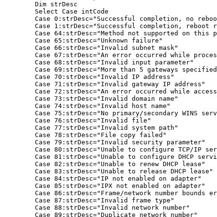
	Dim strDesc

	Select Case intCode

	Case 0:strDesc="Successful completion, no reboot required"

	Case 1:strDesc="Successful completion, reboot required"

	Case 64:strDesc="Method not supported on this platform"

	Case 65:strDesc="Unknown failure"

	Case 66:strDesc="Invalid subnet mask"

	Case 67:strDesc="An error occurred while processing an Instance that was returned"

	Case 68:strDesc="Invalid input parameter"

	Case 69:strDesc="More than 5 gateways specified"

	Case 70:strDesc="Invalid IP address"

	Case 71:strDesc="Invalid gateway IP address"

	Case 72:strDesc="An error occurred while accessing the Registry for the requested information"

	Case 73:strDesc="Invalid domain name"

	Case 74:strDesc="Invalid host name"

	Case 75:strDesc="No primary/secondary WINS server defined"

	Case 76:strDesc="Invalid file"

	Case 77:strDesc="Invalid system path"

	Case 78:strDesc="File copy failed"

	Case 79:strDesc="Invalid security parameter"

	Case 80:strDesc="Unable to configure TCP/IP service"

	Case 81:strDesc="Unable to configure DHCP service"

	Case 82:strDesc="Unable to renew DHCP lease"

	Case 83:strDesc="Unable to release DHCP lease"

	Case 84:strDesc="IP not enabled on adapter"

	Case 85:strDesc="IPX not enabled on adapter"

	Case 86:strDesc="Frame/network number bounds error"

	Case 87:strDesc="Invalid frame type"

	Case 88:strDesc="Invalid network number"

	Case 89:strDesc="Duplicate network number"
