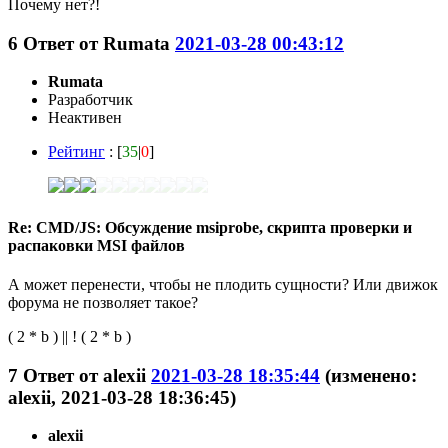
Почему нет?!
6
Ответ от
Rumata
2021-03-28 00:43:12
Rumata
Разработчик
Неактивен
Рейтинг
: [
35
|
0
]
Re: CMD/JS: Обсуждение msiprobe, скрипта проверки и
распаковки MSI файлов
А может перенести, чтобы не плодить сущности? Или движок
форума не позволяет такое?
( 2 * b ) || ! ( 2 * b )
7
Ответ от
alexii
2021-03-28 18:35:44
(изменено:
alexii, 2021-03-28 18:36:45)
alexii