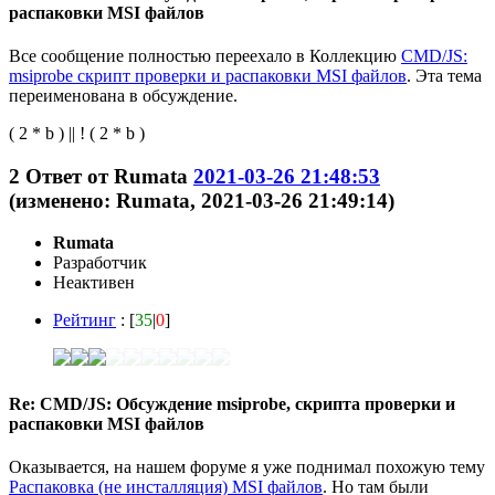
распаковки MSI файлов
Все сообщение полностью переехало в Коллекцию
CMD/JS:
msiprobe скрипт проверки и распаковки MSI файлов
. Эта тема
переименована в обсуждение.
( 2 * b ) || ! ( 2 * b )
2
Ответ от
Rumata
2021-03-26 21:48:53
(изменено: Rumata, 2021-03-26 21:49:14)
Rumata
Разработчик
Неактивен
Рейтинг
: [
35
|
0
]
Re: CMD/JS: Обсуждение msiprobe, скрипта проверки и
распаковки MSI файлов
Оказывается, на нашем форуме я уже поднимал похожую тему
Распаковка (не инсталляция) MSI файлов
. Но там были