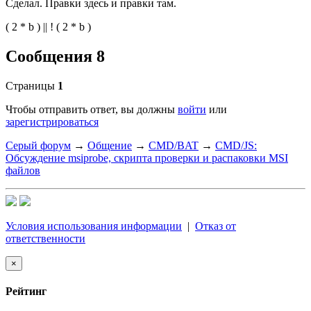
Сделал. Правки здесь и правки там.
( 2 * b ) || ! ( 2 * b )
Сообщения 8
Страницы
1
Чтобы отправить ответ, вы должны
войти
или
зарегистрироваться
Серый форум
→
Общение
→
CMD/BAT
→
CMD/JS:
Обсуждение msiprobe, скрипта проверки и распаковки MSI
файлов
Условия использования информации
|
Отказ от
ответственности
×
Рейтинг