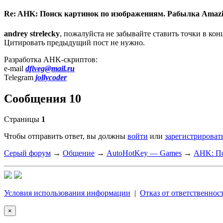
Re: AHK: Поиск картинок по изображениям. Рабылка Amaz
andrey strelecky
, пожалуйста не забывайте ставить точки в ко
Цитировать предыдущий пост не нужно.
Разработка AHK-скриптов:
e-mail
dfiveg@mail.ru
Telegram
jollycoder
Сообщения 10
Страницы
1
Чтобы отправить ответ, вы должны
войти
или
зарегистрироват
Серый форум
→
Общение
→
AutoHotKey — Games
→
AHK: По
Условия использования информации
|
Отказ от ответственнос
×