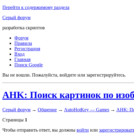
Перейти к содержимому раздела
Серый форум
разработка скриптов
Форум
Правила
Регистрация
Вход
Главная
Поиск Google
Вы не вошли.
Пожалуйста, войдите или зарегистрируйтесь.
AHK: Поиск картинок по изо
Серый форум
→
Общение
→
AutoHotKey — Games
→
AHK: По
Страницы
1
Чтобы отправить ответ, вы должны
войти
или
зарегистрироват