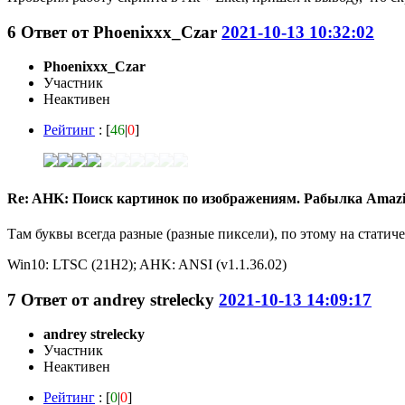
6
Ответ от
Phoenixxx_Czar
2021-10-13 10:32:02
Phoenixxx_Czar
Участник
Неактивен
Рейтинг
: [
46
|
0
]
Re: AHK: Поиск картинок по изображениям. Рабылка Amaz
Там буквы всегда разные (разные пиксели), по этому на статиче
Win10: LTSC (21H2); AHK: ANSI (v1.1.36.02)
7
Ответ от
andrey strelecky
2021-10-13 14:09:17
andrey strelecky
Участник
Неактивен
Рейтинг
: [
0
|
0
]