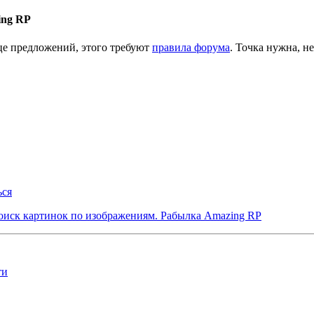
ing RP
нце предложений, этого требуют
правила форума
. Точка нужна, н
ься
иск картинок по изображениям. Рабылка Amazing RP
ти