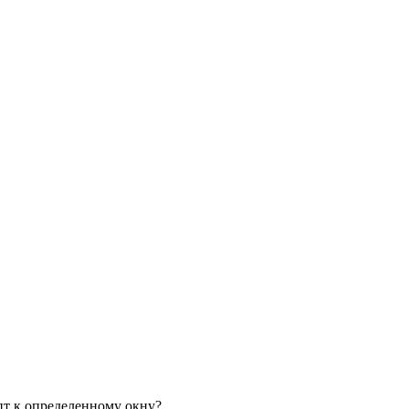
ипт к определенному окну?