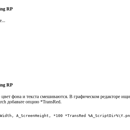
ing RP
...
ing RP
го цвет фона и текста смешиваются. В графическом редакторе ищ
rch добавьте опцию *TransRed.