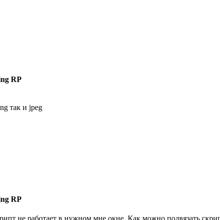
ing RP
ng так и jpeg
ing RP
скрипт не работает в нужном мне окне. Как можно подвязать скр