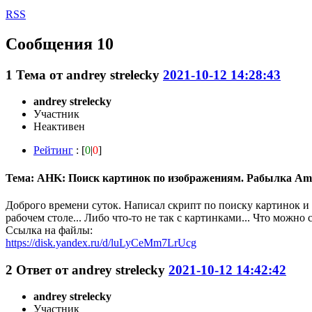
RSS
Сообщения 10
1
Тема от
andrey strelecky
2021-10-12 14:28:43
andrey strelecky
Участник
Неактивен
Рейтинг
: [
0
|
0
]
Тема: AHK: Поиск картинок по изображениям. Рабылка Am
Доброго времени суток. Написал скрипт по поиску картинок и н
рабочем столе... Либо что-то не так с картинками... Что можно 
Ссылка на файлы:
https://disk.yandex.ru/d/luLyCeMm7LrUcg
2
Ответ от
andrey strelecky
2021-10-12 14:42:42
andrey strelecky
Участник