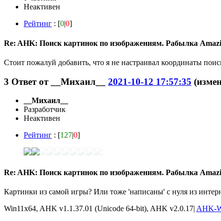
Неактивен
Рейтинг
: [
0
|
0
]
Re: AHK: Поиск картинок по изображениям. Рабылка Amaz
Стоит пожалуй добавить, что я не настраивал координаты поиска
3
Ответ от
__Михаил__
2021-10-12 17:57:35
(измен
__Михаил__
Разработчик
Неактивен
Рейтинг
: [
127
|
0
]
Re: AHK: Поиск картинок по изображениям. Рабылка Amaz
Картинки из самой игры? Или тоже 'написаны' с нуля из интер
Win11x64, AHK v1.1.37.01 (Unicode 64-bit), AHK v2.0.17|
AHK-W