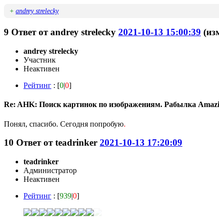
+
andrey strelecky
9
Ответ от
andrey strelecky
2021-10-13 15:00:39
(из
andrey strelecky
Участник
Неактивен
Рейтинг
: [
0
|
0
]
Re: AHK: Поиск картинок по изображениям. Рабылка Amaz
Понял, спасибо. Сегодня попробую
.
10
Ответ от
teadrinker
2021-10-13 17:20:09
teadrinker
Администратор
Неактивен
Рейтинг
: [
939
|
0
]