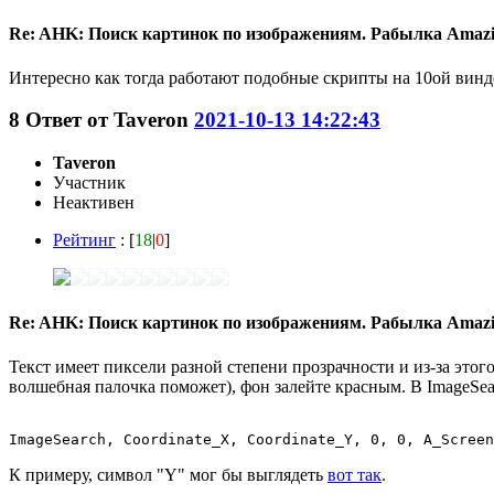
Re: AHK: Поиск картинок по изображениям. Рабылка Amaz
Интересно как тогда работают подобные скрипты на 10ой винде
8
Ответ от
Taveron
2021-10-13 14:22:43
Taveron
Участник
Неактивен
Рейтинг
: [
18
|
0
]
Re: AHK: Поиск картинок по изображениям. Рабылка Amaz
Текст имеет пиксели разной степени прозрачности и из-за это
волшебная палочка поможет), фон залейте красным. В ImageSea
К примеру, символ "Y" мог бы выглядеть
вот так
.