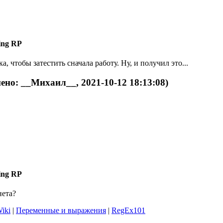
ing RP
, чтобы затестить сначала работу. Ну, и получил это...
ено: __Михаил__, 2021-10-12 18:13:08)
ing RP
нета?
iki
|
Переменные и выражения
|
RegEx101