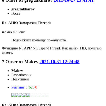
6
Ответ от
greg zakharov
2021-10-27 23:41:41
greg zakharov
Гость
Re: AHK: Заморозка Threads
Kakuo пишет:
Подскажите команду пожалуйста.
Функцию NTAPI? NtSuspendThread. Как найти TID, полагаю,
знаете.
7
Ответ от
Malcev
2021-10-31 12:24:48
Malcev
Разработчик
Неактивен
Рейтинг
: [
620
|
0
]
Re: AHK: Заморозка Threads