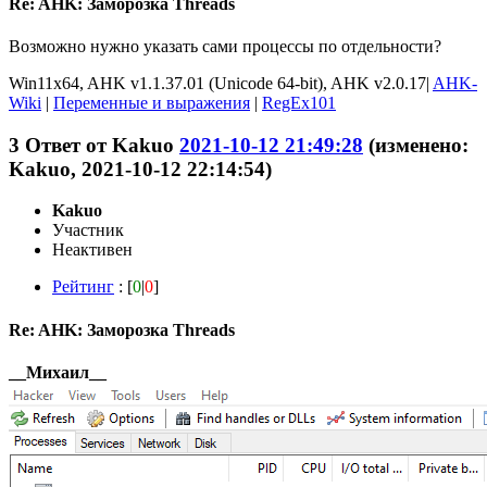
Re: AHK: Заморозка Threads
Возможно нужно указать сами процессы по отдельности?
Win11x64, AHK v1.1.37.01 (Unicode 64-bit), AHK v2.0.17|
AHK-
Wiki
|
Переменные и выражения
|
RegEx101
3
Ответ от
Kakuo
2021-10-12 21:49:28
(изменено:
Kakuo, 2021-10-12 22:14:54)
Kakuo
Участник
Неактивен
Рейтинг
: [
0
|
0
]
Re: AHK: Заморозка Threads
__Михаил__