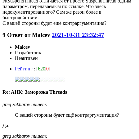
NtSuspendThread отличается от просто SuspendThread одним
параметром, передаваемым по ссылке. Что здесь
недокументированного? Сам же резон более в
быстродействии.
С вашей стороны будет ещё контраргументация?
9
Ответ от
Malcev
2021-10-31 23:32:47
Malcev
Разработчик
Неактивен
Рейтинг
: [
620
|
0
]
Re: AHK: Заморозка Threads
greg zakharov пишет:
С вашей стороны будет ещё контраргументация?
Да.
greg zakharov пишет: