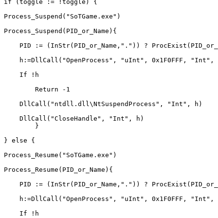
if (toggle := !toggle) {

Process_Suspend("SoTGame.exe")

Process_Suspend(PID_or_Name){

    PID := (InStr(PID_or_Name,".")) ? ProcExist(PID_or_
    h:=DllCall("OpenProcess", "uInt", 0x1F0FFF, "Int", 
    If !h   

        Return -1

    DllCall("ntdll.dll\NtSuspendProcess", "Int", h)

    DllCall("CloseHandle", "Int", h)

	}

} else {

Process_Resume("SoTGame.exe")

Process_Resume(PID_or_Name){

    PID := (InStr(PID_or_Name,".")) ? ProcExist(PID_or_
    h:=DllCall("OpenProcess", "uInt", 0x1F0FFF, "Int", 
    If !h   
