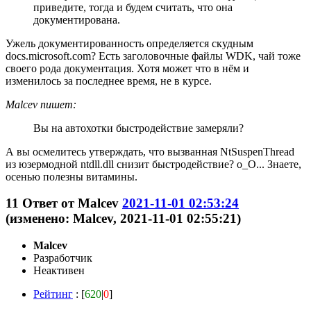
приведите, тогда и будем считать, что она
документирована.
Ужель документированность определяется скудным
docs.microsoft.com? Есть заголовочные файлы WDK, чай тоже
своего рода документация. Хотя может что в нём и
изменилось за последнее время, не в курсе.
Malcev пишет:
Вы на автохотки быстродействие замеряли?
А вы осмелитесь утверждать, что вызванная NtSuspenThread
из юзермодной ntdll.dll снизит быстродействие? о_О... Знаете,
осенью полезны витамины.
11
Ответ от
Malcev
2021-11-01 02:53:24
(изменено: Malcev, 2021-11-01 02:55:21)
Malcev
Разработчик
Неактивен
Рейтинг
: [
620
|
0
]