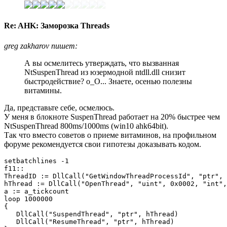
Re: AHK: Заморозка Threads
greg zakharov пишет:
А вы осмелитесь утверждать, что вызванная
NtSuspenThread из юзермодной ntdll.dll снизит
быстродействие? о_О... Знаете, осенью полезны
витамины.
Да, представьте себе, осмелюсь.
У меня в блокноте SuspenThread работает на 20% быстрее чем
NtSuspenThread 800ms/1000ms (win10 ahk64bit).
Так что вместо советов о приеме витаминов, на профильном
форуме рекомендуется свои гипотезы доказывать кодом.
setbatchlines -1

f11::

ThreadID := DllCall("GetWindowThreadProcessId", "ptr", 
hThread := DllCall("OpenThread", "uint", 0x0002, "int",
a := a_tickcount

loop 1000000

{

   DllCall("SuspendThread", "ptr", hThread)

   DllCall("ResumeThread", "ptr", hThread)
