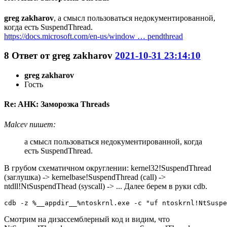
greg zakharov
, а смысл пользоваться недокументированной,
когда есть SuspendThread.
https://docs.microsoft.com/en-us/window … pendthread
8
Ответ от
greg zakharov
2021-10-31 23:14:10
greg zakharov
Гость
Re: AHK: Заморозка Threads
Malcev пишет:
а смысл пользоваться недокументированной, когда
есть SuspendThread.
В грубом схематичном округлении: kernel32!SuspendThread
(заглушка) -> kernelbase!SuspendThread (call) ->
ntdll!NtSuspendThead (syscall) -> ... Далее берем в руки cdb.
cdb -z %__appdir__%ntoskrnl.exe -c "uf ntoskrnl!NtSuspe
Смотрим на дизассемблерный код и видим, что