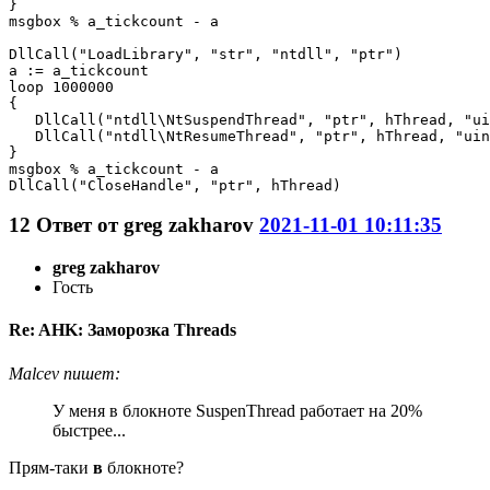
}

msgbox % a_tickcount - a

DllCall("LoadLibrary", "str", "ntdll", "ptr")

a := a_tickcount

loop 1000000

{

   DllCall("ntdll\NtSuspendThread", "ptr", hThread, "ui
   DllCall("ntdll\NtResumeThread", "ptr", hThread, "uin
}

msgbox % a_tickcount - a

DllCall("CloseHandle", "ptr", hThread)
12
Ответ от
greg zakharov
2021-11-01 10:11:35
greg zakharov
Гость
Re: AHK: Заморозка Threads
Malcev пишет:
У меня в блокноте SuspenThread работает на 20%
быстрее...
Прям-таки
в
блокноте?