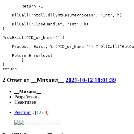
        Return -1

    DllCall("ntdll.dll\NtResumeProcess", "Int", h)

    DllCall("CloseHandle", "Int", h)

}

ProcExist(PID_or_Name=""){

    Process, Exist, % (PID_or_Name="") ? DllCall("GetCu
    Return Errorlevel

	}

}

return
2
Ответ от
__Михаил__
2021-10-12 18:01:39
__Михаил__
Разработчик
Неактивен
Рейтинг
: [
127
|
0
]