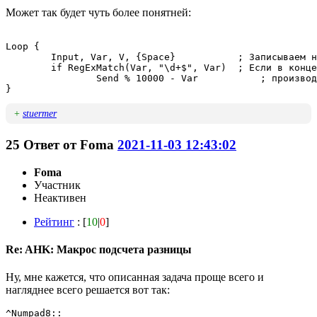
Может так будет чуть более понятней:
Loop {

	Input, Var, V, {Space}           ; Записываем нажатия пока не будет нажат пробел.

	if RegExMatch(Var, "\d+$", Var)  ; Если в конце записанной строки есть число, то

		Send % 10000 - Var           ; производим с ним вычисления и записываем результат после пробела.

+
stuermer
25
Ответ от
Foma
2021-11-03 12:43:02
Foma
Участник
Неактивен
Рейтинг
: [
10
|
0
]
Re: AHK: Макрос подсчета разницы
Ну, мне кажется, что описанная задача проще всего и
нагляднее всего решается вот так:
^Numpad8::
