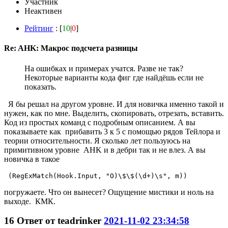
Участник
Неактивен
Рейтинг
: [
10
|
0
]
Re: AHK: Макрос подсчета разницы
На ошибках и примерах учатся. Разве не так?
Некоторые варианты кода фиг где найдёшь если не
показать.
Я бы решал на другом уровне. И для новичка именно такой и
нужен, как по мне. Выделить, скопировать, отрезать, вставить.
Код из простых команд с подробным описанием. А вы
показываете как прибавить 3 к 5 с помощью рядов Тейлора и
теории относительности. Я сколько лет пользуюсь на
примитивном уровне AHK и в дебри так и не влез. А вы
новичка в такое
 (RegExMatch(Hook.Input, "O)\$\$(\d+)\s", m))
погружаете. Что он вынесет? Ощущение мистики и ноль на
выходе. КМК.
16
Ответ от
teadrinker
2021-11-02 23:34:58