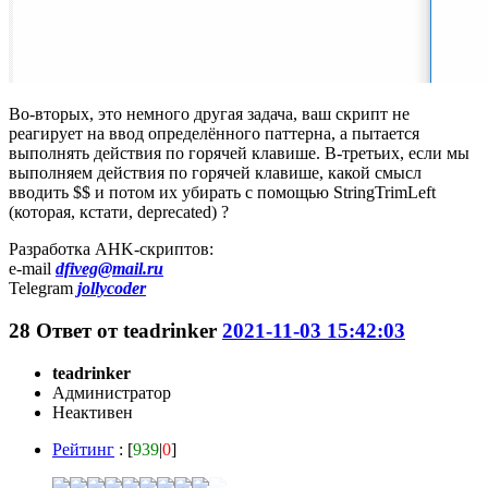
Во-вторых, это немного другая задача, ваш скрипт не
реагирует на ввод определённого паттерна, а пытается
выполнять действия по горячей клавише. В-третьих, если мы
выполняем действия по горячей клавише, какой смысл
вводить $$ и потом их убирать с помощью StringTrimLeft
(которая, кстати, deprecated) ?
Разработка AHK-скриптов:
e-mail
dfiveg@mail.ru
Telegram
jollycoder
28
Ответ от
teadrinker
2021-11-03 15:42:03
teadrinker
Администратор
Неактивен
Рейтинг
: [
939
|
0
]