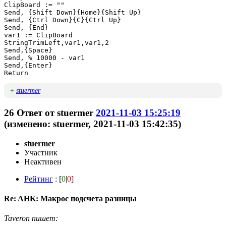
ClipBoard := ""

Send, {Shift Down}{Home}{Shift Up}

Send, {Ctrl Down}{C}{Ctrl Up}

Send, {End}

var1 := ClipBoard

StringTrimLeft,var1,var1,2

Send,{Space}

Send, % 10000 - var1

Send,{Enter}

Return
+
stuermer
26
Ответ от
stuermer
2021-11-03 15:25:19
(изменено: stuermer, 2021-11-03 15:42:35)
stuermer
Участник
Неактивен
Рейтинг
: [
0
|
0
]
Re: AHK: Макрос подсчета разницы
Taveron пишет: