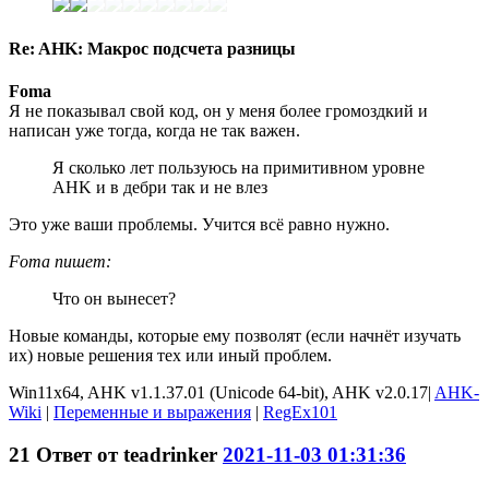
Re: AHK: Макрос подсчета разницы
Foma
Я не показывал свой код, он у меня более громоздкий и
написан уже тогда, когда не так важен.
Я сколько лет пользуюсь на примитивном уровне
AHK и в дебри так и не влез
Это уже ваши проблемы. Учится всё равно нужно.
Foma пишет:
Что он вынесет?
Новые команды, которые ему позволят (если начнёт изучать
их) новые решения тех или иный проблем.
Win11x64, AHK v1.1.37.01 (Unicode 64-bit), AHK v2.0.17|
AHK-
Wiki
|
Переменные и выражения
|
RegEx101
21
Ответ от
teadrinker
2021-11-03 01:31:36