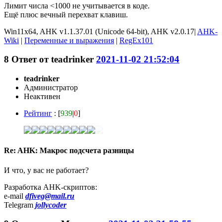
Лимит числа <1000 не учитывается в коде.
Ещё плюс вечный перехват клавиш.
Win11x64, AHK v1.1.37.01 (Unicode 64-bit), AHK v2.0.17|
AHK-
Wiki
|
Переменные и выражения
|
RegEx101
8
Ответ от
teadrinker
2021-11-02 21:52:04
teadrinker
Администратор
Неактивен
Рейтинг
: [
939
|
0
]
Re: AHK: Макрос подсчета разницы
И что, у вас не работает?
Разработка AHK-скриптов:
e-mail
dfiveg@mail.ru
Telegram
jollycoder