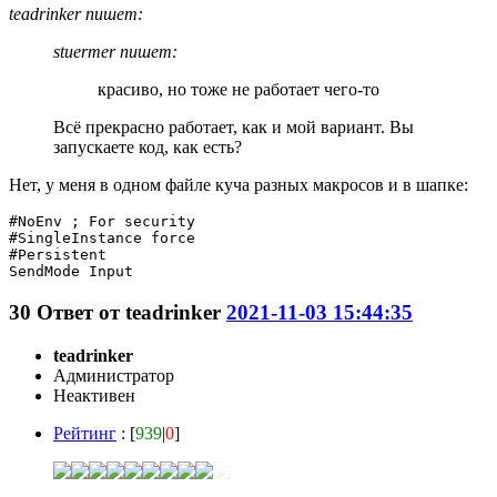
teadrinker пишет:
stuermer пишет:
красиво, но тоже не работает чего-то
Всё прекрасно работает, как и мой вариант. Вы
запускаете код, как есть?
Нет, у меня в одном файле куча разных макросов и в шапке:
#NoEnv ; For security

#SingleInstance force

#Persistent

SendMode Input
30
Ответ от
teadrinker
2021-11-03 15:44:35
teadrinker
Администратор
Неактивен
Рейтинг
: [
939
|
0
]