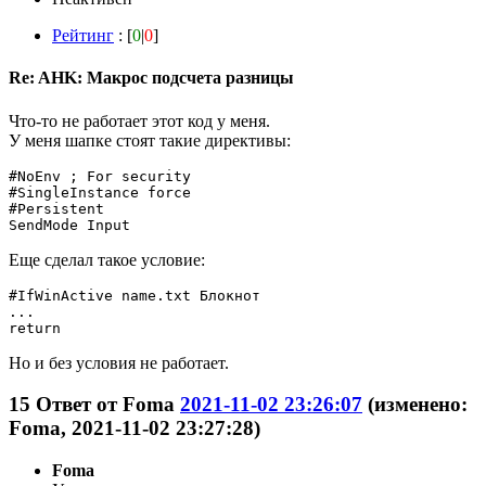
Рейтинг
: [
0
|
0
]
Re: AHK: Макрос подсчета разницы
Что-то не работает этот код у меня.
У меня шапке стоят такие директивы:
#NoEnv ; For security

#SingleInstance force

#Persistent

SendMode Input
Еще сделал такое условие:
#IfWinActive name.txt Блокнот

...

Но и без условия не работает.
15
Ответ от
Foma
2021-11-02 23:26:07
(изменено:
Foma, 2021-11-02 23:27:28)
Foma