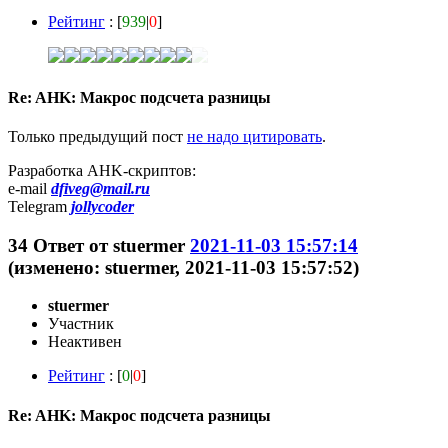
Рейтинг
: [
939
|
0
]
Re: AHK: Макрос подсчета разницы
Только предыдущий пост
не надо цитировать
.
Разработка AHK-скриптов:
e-mail
dfiveg@mail.ru
Telegram
jollycoder
34
Ответ от
stuermer
2021-11-03 15:57:14
(изменено: stuermer, 2021-11-03 15:57:52)
stuermer
Участник
Неактивен
Рейтинг
: [
0
|
0
]
Re: AHK: Макрос подсчета разницы