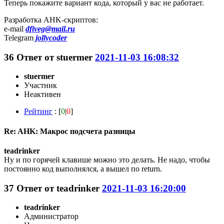
Теперь покажите вариант кода, который у вас не работает.
Разработка AHK-скриптов:
e-mail
dfiveg@mail.ru
Telegram
jollycoder
36
Ответ от
stuermer
2021-11-03 16:08:32
stuermer
Участник
Неактивен
Рейтинг
: [
0
|
0
]
Re: AHK: Макрос подсчета разницы
teadrinker
Ну и по горячей клавише можно это делать. Не надо, чтобы
постоянно код выполнялся, а вышел по return.
37
Ответ от
teadrinker
2021-11-03 16:20:00
teadrinker
Администратор