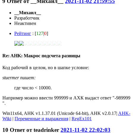
9
Ответ от
__Михаил__
2021-11-02 21:59:55
__Михаил__
Разработчик
Неактивен
Рейтинг
: [
127
|
0
]
Re: AHK: Макрос подсчета разницы
Код рабочий в целом, но в шапке условие:
stuermer пишет:
где число < 10000.
Например можно ввести 999999 и АХК выдаст ответ "-989999
".
Win11x64, AHK v1.1.37.01 (Unicode 64-bit), AHK v2.0.17|
AHK-
Wiki
|
Переменные и выражения
|
RegEx101
10
Ответ от
teadrinker
2021-11-02 22:02:03