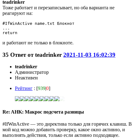
teadrinker
Тоже работает и перезаписывает, но оба варианта не
реагируют на:
#IfWinActive name.txt Блокнот

...

и работают не только в блокноте.
35
Ответ от
teadrinker
2021-11-03 16:02:39
teadrinker
Администратор
Неактивен
Рейтинг
: [
939
|
0
]
Re: AHK: Макрос подсчета разницы
#IfWinActive — это директива только для горячих клавиш. В
мой код можно добавить проверку, какое окно активно, и
выполнять действия, только если активно подходящее.