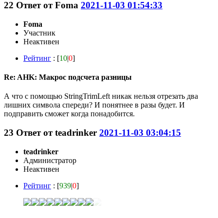
22
Ответ от
Foma
2021-11-03 01:54:33
Foma
Участник
Неактивен
Рейтинг
: [
10
|
0
]
Re: AHK: Макрос подсчета разницы
А что с помощью StringTrimLeft никак нельзя отрезать два
лишних символа спереди? И понятнее в разы будет. И
подправить сможет когда понадобится.
23
Ответ от
teadrinker
2021-11-03 03:04:15
teadrinker
Администратор
Неактивен
Рейтинг
: [
939
|
0
]