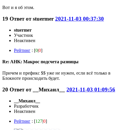
Вот и я об этом.
19
Ответ от
stuermer
2021-11-03 00:37:30
stuermer
Участник
Неактивен
Рейтинг
: [
0
|
0
]
Re: AHK: Макрос подсчета разницы
Причем и префикс $$ уже не нужен, если всё только в
Блокноте происходить будет.
20
Ответ от
__Михаил__
2021-11-03 01:09:56
__Михаил__
Разработчик
Неактивен
Рейтинг
: [
127
|
0
]