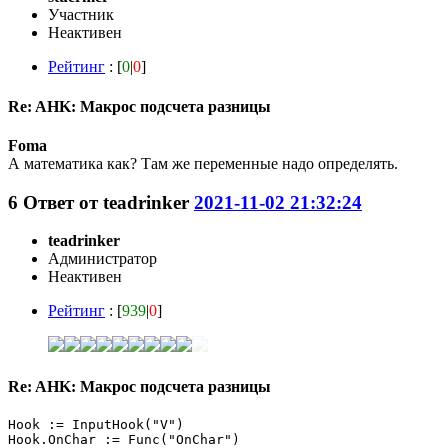
Участник
Неактивен
Рейтинг
: [
0
|
0
]
Re: AHK: Макрос подсчета разницы
Foma
А математика как? Там же переменные надо определять.
6
Ответ от
teadrinker
2021-11-02 21:32:24
teadrinker
Администратор
Неактивен
Рейтинг
: [
939
|
0
]
Re: AHK: Макрос подсчета разницы
Hook := InputHook("V")

Hook.OnChar := Func("OnChar")
