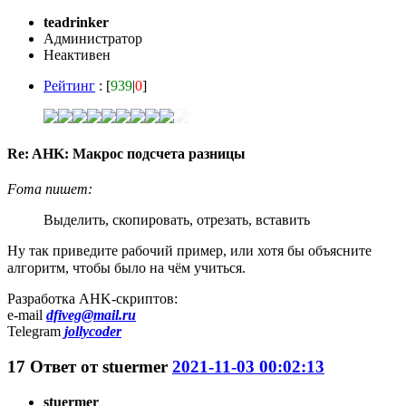
teadrinker
Администратор
Неактивен
Рейтинг
: [
939
|
0
]
Re: AHK: Макрос подсчета разницы
Foma пишет:
Выделить, скопировать, отрезать, вставить
Ну так приведите рабочий пример, или хотя бы объясните
алгоритм, чтобы было на чём учиться.
Разработка AHK-скриптов:
e-mail
dfiveg@mail.ru
Telegram
jollycoder
17
Ответ от
stuermer
2021-11-03 00:02:13
stuermer