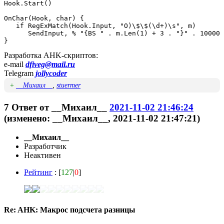
Hook.Start()

OnChar(Hook, char) {

   if RegExMatch(Hook.Input, "O)\$\$(\d+)\s", m)

      SendInput, % "{BS " . m.Len(1) + 3 . "}" . 10000 
}
Разработка AHK-скриптов:
e-mail
dfiveg@mail.ru
Telegram
jollycoder
+
__Михаил__
,
stuermer
7
Ответ от
__Михаил__
2021-11-02 21:46:24
(изменено: __Михаил__, 2021-11-02 21:47:21)
__Михаил__
Разработчик
Неактивен
Рейтинг
: [
127
|
0
]
Re: AHK: Макрос подсчета разницы