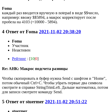
Foma
каждый раз вводится вручную в notepad в виде $$число,
например: ввожу $$5894, а макрос корректирует после
пробела на 4103 (=10000 - 5894).
4
Ответ от
Foma
2021-11-02 20:38:20
Foma
Участник
Неактивен
Рейтинг
: [
10
|
0
]
Re: AHK: Макрос подсчета разницы
Чтобы скопировать в буфер нужна Send с шифтом и "Home",
потом обычный Ctrl+C. Чтобы убрать первые два символа
смотрите в справке StringTrimLeft. Дальше математика, потом
для записи смотрите команду Send.
5
Ответ от
stuermer
2021-11-02 20:51:22
stuermer