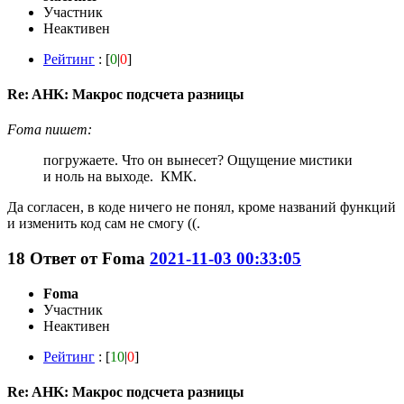
Участник
Неактивен
Рейтинг
: [
0
|
0
]
Re: AHK: Макрос подсчета разницы
Foma пишет:
погружаете. Что он вынесет? Ощущение мистики
и ноль на выходе. КМК.
Да согласен, в коде ничего не понял, кроме названий функций
и изменить код сам не смогу ((.
18
Ответ от
Foma
2021-11-03 00:33:05
Foma
Участник
Неактивен
Рейтинг
: [
10
|
0
]
Re: AHK: Макрос подсчета разницы