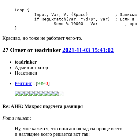
Loop {

	Input, Var, V, {Space}           ; Записываем нажатия пока не будет нажат пробел.

	if RegExMatch(Var, "\d+$", Var)  ; Если в конце записанной строки есть число, то

		Send % 10000 - Var           ; производим с ним вычисления и записываем результат после пробела.

Красиво, но тоже не работает чего-то.
27
Ответ от
teadrinker
2021-11-03 15:41:02
teadrinker
Администратор
Неактивен
Рейтинг
: [
939
|
0
]
Re: AHK: Макрос подсчета разницы
Foma пишет:
Ну, мне кажется, что описанная задача проще всего
и нагляднее всего решается вот так: