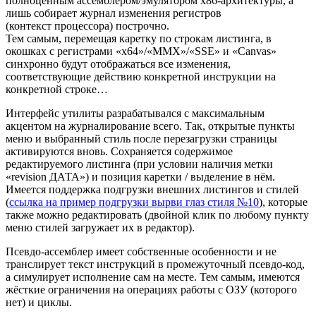
полноценным ассемблером/эмулятором x86-архитектуры, а
лишь собирает журнал изменения регистров
(контекст процессора) построчно.
Тем самым, перемещая каретку по строкам листинга, в
окошках с регистрами «x64»/«MMX»/«SSE» и «Canvas»
синхронно будут отображаться все изменения,
соответствующие действию конкретной инструкции на
конкретной строке…
Интерфейс утилиты разрабатывался с максимальным
акцентом на журналирование всего. Так, открытые пункты
меню и выбранный стиль после перезагрузки страницы
активируются вновь. Сохраняется содержимое
редактируемого листинга (при условии наличия метки
«revision ДАТА») и позиция каретки / выделение в нём.
Имеется поддержка подгрузки внешних листингов и стилей
(
ссылка на пример подгрузки вырви глаз стиля №10
), которые
также можно редактировать (двойной клик по любому пункту
меню стилей загружает их в редактор).
Псевдо-ассемблер имеет собственные особенности и не
транслирует текст инструкций в промежуточный псевдо-код,
а симулирует исполнение сам на месте. Тем самым, имеются
жёсткие ограничения на операциях работы с ОЗУ (которого
нет) и циклы.