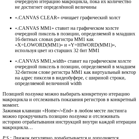
очередную итерацию макроцикла, пока их количество
не достигнет определённой величины
«.CANVAS CLEAR» очищает графический холст
«.CANVAS MM1» ставит на графическом холсте
очередной пиксель в позиции, определяемой в младших
16-битных словах рагистра MM1 как
«X=LOWORD(MM1)» и «Y=HIWORD(MM1)»,
используя цвет из старших 32 бит MM1
«.CANVAS MM1,width» ставит на графическом холсте
очередной пиксель в позиции, определяемой в младшем
32-битном слове регистра MM1 как виртуальный вектор
на адрес пикселя в видеобуфере, с шириной строки,
определяемой величиной width
Позицией
ползунка
можно выбирать конкретную итерацию
макроцикла и отслеживать показания регистров в конкретный
момент.
Зажимая клавиши «Home»/«End» в любом месте листинга
можно прокручивать позицию
ползунка
и отслеживать
историю отрабатывания инструкций внутри каждой итерации
макроцикла…
P.S.:
Движок регулярно дорабатывается и дополняется.