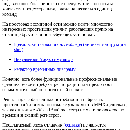
подавляющее большинство не предусматривают отката
контекста процессора назад, даже на несколько единиц
команд.
Нa просторах всемирной сети можно найти множество
интересных простейших утилит, работающих прямо на
странице браузера и не требующих установки.
Бразильский отладчик ассемблера (не знает инструкции
shrd)
Визуальный Yosys симулятор
Редактор временных диаграмм
Конечно, есть более функциональные профессиональные
средства, но они требуют регистрации или предлагают
ознакомительный ограниченный сервис.
Решил я для собственных потребностей набросать
простенький движок по отладке узких мест в MMX-цепочках,
так как в том же «Visual Studio» всегда не хватало
отката
во
времени значений регистров.
Предлагаемый здесь отладчик (
ссылка
) не является