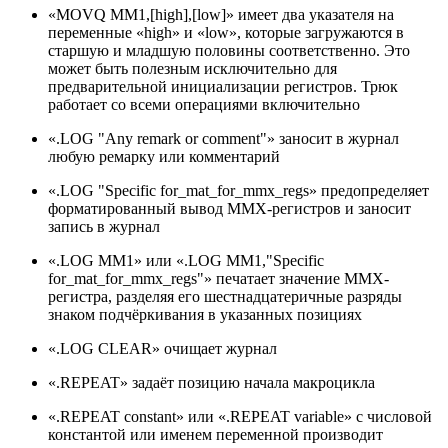
«MOVQ MM1,[high],[low]» имеет два указателя на
переменные «high» и «low», которые загружаются в
старшую и младшую половины соответственно. Это
может быть полезным исключительно для
предварительной инициализации регистров. Трюк
работает со всеми операциями включительно
«.LOG "Any remark or comment"» заносит в журнал
любую ремарку или комментарий
«.LOG "Specific for_mat_for_mmx_regs» предопределяет
форматированный вывод MMX-регистров и заносит
запись в журнал
«.LOG MM1» или «.LOG MM1,"Specific
for_mat_for_mmx_regs"» печатает значение MMX-
регистра, разделяя его шестнадцатеричные разряды
знаком подчёркивания в указанных позициях
«.LOG CLEAR» очищает журнал
«.REPEAT» задаёт позицию начала макроцикла
«.REPEAT constant» или «.REPEAT variable» с числовой
константой или именем переменной производит