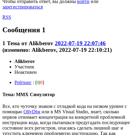
Чтобы отправить ответ, вы должны
войти
или
зарегистрироваться
RSS
Сообщения 1
1
Тема от
Alikberov
2022-07-19 22:07:46
(изменено: Alikberov, 2022-07-19 22:10:21)
Alikberov
Участник
Неактивен
Рейтинг
: [
0
|
0
]
Тема: MMX Симулятор
Всe, кто чуточку знаком с отладкой кода на низком уровне с
помощью
OllyDbg
или в MS Visual Studio, знает, сколько
нервов отнимает концентрация на конкретной проблемной
инструкции кода, когда пытаешься предугадать последующее
состояние всех регистров, опасаясь сделать лишний шаг и
упустить ключевую проблемную инструкцию. Так как