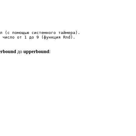
л (с помощью системного таймера).

 число от 1 до 9 (функция Rnd).

erbound
до
upperbound
: