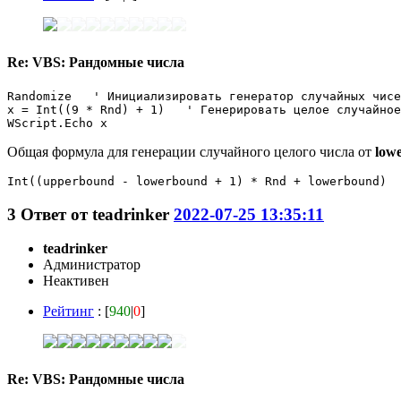
Re: VBS: Рандомные числа
Randomize   ' Инициализировать генератор случайных чисе
x = Int((9 * Rnd) + 1)   ' Генерировать целое случайное
Общая формула для генерации случайного целого числа от
low
3
Ответ от
teadrinker
2022-07-25 13:35:11
teadrinker
Администратор
Неактивен
Рейтинг
: [
940
|
0
]
Re: VBS: Рандомные числа