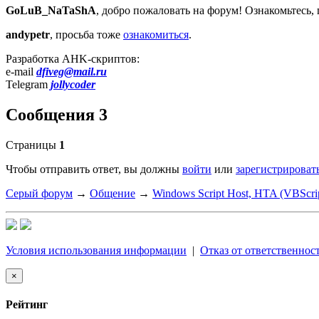
GoLuB_NaTaShA
, добро пожаловать на форум! Ознакомьтесь,
andypetr
, просьба тоже
ознакомиться
.
Разработка AHK-скриптов:
e-mail
dfiveg@mail.ru
Telegram
jollycoder
Сообщения 3
Страницы
1
Чтобы отправить ответ, вы должны
войти
или
зарегистрироват
Серый форум
→
Общение
→
Windows Script Host, HTA (VBScript
Условия использования информации
|
Отказ от ответственнос
×
Рейтинг