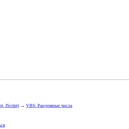
, JScript)
→
VBS: Рандомные числа
ься