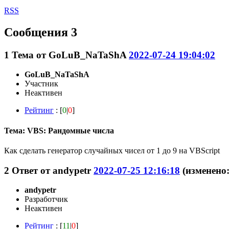
RSS
Сообщения 3
1
Тема от
GoLuB_NaTaShA
2022-07-24 19:04:02
GoLuB_NaTaShA
Участник
Неактивен
Рейтинг
: [
0
|
0
]
Тема: VBS: Рандомные числа
Как сделать генератор случайных чисел от 1 до 9 на VBScript
2
Ответ от
andypetr
2022-07-25 12:16:18
(изменено:
andypetr
Разработчик
Неактивен
Рейтинг
: [
11
|
0
]