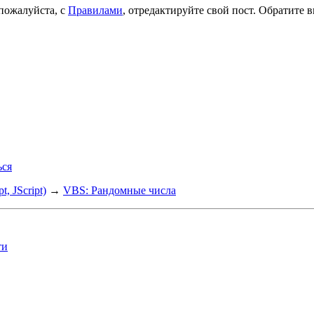
 пожалуйста, с
Правилами
, отредактируйте свой пост. Обратите
ься
, JScript)
→
VBS: Рандомные числа
ти