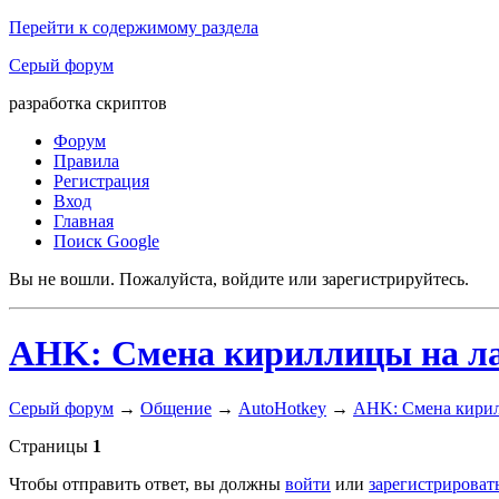
Перейти к содержимому раздела
Серый форум
разработка скриптов
Форум
Правила
Регистрация
Вход
Главная
Поиск Google
Вы не вошли.
Пожалуйста, войдите или зарегистрируйтесь.
AHK: Смена кириллицы на ла
Серый форум
→
Общение
→
AutoHotkey
→
AHK: Смена кирил
Страницы
1
Чтобы отправить ответ, вы должны
войти
или
зарегистрироват