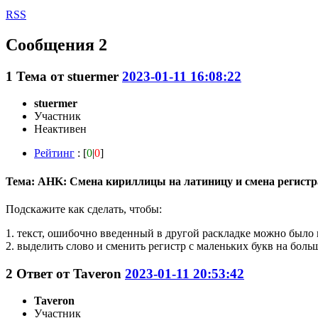
RSS
Сообщения 2
1
Тема от
stuermer
2023-01-11 16:08:22
stuermer
Участник
Неактивен
Рейтинг
: [
0
|
0
]
Тема: AHK: Смена кириллицы на латиницу и смена регистр
Подскажите как сделать, чтобы:
1. текст, ошибочно введенный в другой раскладке можно было
2. выделить слово и сменить регистр с маленьких букв на боль
2
Ответ от
Taveron
2023-01-11 20:53:42
Taveron
Участник