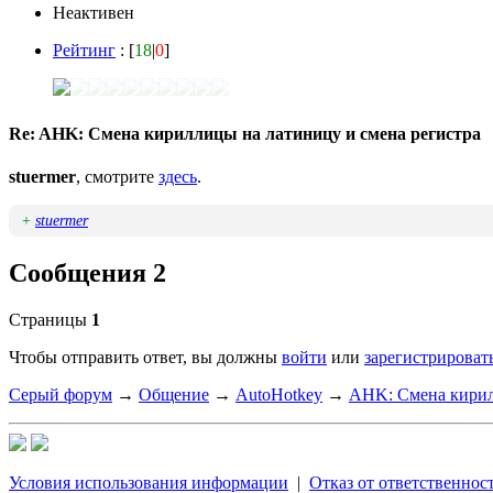
Неактивен
Рейтинг
: [
18
|
0
]
Re: AHK: Смена кириллицы на латиницу и смена регистра
stuermer
, смотрите
здесь
.
+
stuermer
Сообщения 2
Страницы
1
Чтобы отправить ответ, вы должны
войти
или
зарегистрироват
Серый форум
→
Общение
→
AutoHotkey
→
AHK: Смена кирил
Условия использования информации
|
Отказ от ответственнос