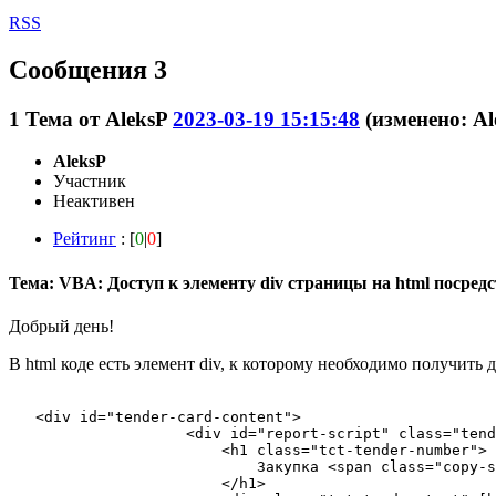
RSS
Сообщения 3
1
Тема от
AleksP
2023-03-19 15:15:48
(изменено: Al
AleksP
Участник
Неактивен
Рейтинг
: [
0
|
0
]
Тема: VBA: Доступ к элементу div страницы на html посре
Добрый день!
В html коде есть элемент div, к которому необходимо получит
   <div id="tender-card-content">

                    <div id="report-script" class="tend
                        <h1 class="tct-tender-number">

                            Закупка <span class="copy-s
                        </h1>
