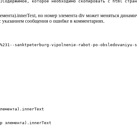
]Содержимое, которое необходимо скопировать с html стран
емента).innerText, но номер элемента div может меняться динами
с указанием сообщения о ошибке в комментариях.
%231--sanktpeterburg-vipolnenie-rabot-po-obsledovaniyu-s
лемента).innerText

р элемента).innerText
