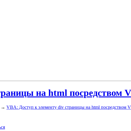
страницы на html посредством 
→
VBA: Доступ к элементу div страницы на html посредством
ься