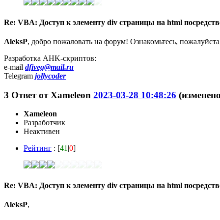
Re: VBA: Доступ к элементу div страницы на html посредс
AleksP
, добро пожаловать на форум! Ознакомьтесь, пожалуйста
Разработка AHK-скриптов:
e-mail
dfiveg@mail.ru
Telegram
jollycoder
3
Ответ от
Xameleon
2023-03-28 10:48:26
(изменено
Xameleon
Разработчик
Неактивен
Рейтинг
: [
41
|
0
]
Re: VBA: Доступ к элементу div страницы на html посредс
AleksP
,