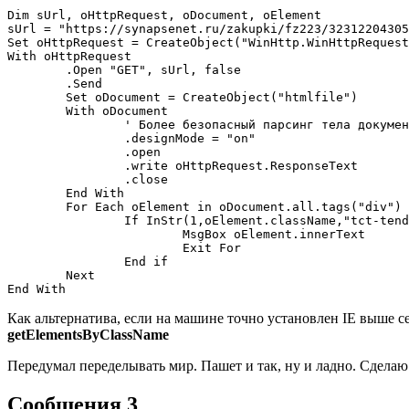
Dim sUrl, oHttpRequest, oDocument, oElement

sUrl = "https://synapsenet.ru/zakupki/fz223/32312204305
Set oHttpRequest = CreateObject("WinHttp.WinHttpRequest
With oHttpRequest

	.Open "GET", sUrl, false

	.Send

	Set oDocument = CreateObject("htmlfile")

	With oDocument

		' Более безопасный парсинг тела документа

		.designMode = "on"

		.open

		.write oHttpRequest.ResponseText

		.close

	End With

	For Each oElement in oDocument.all.tags("div")

		If InStr(1,oElement.className,"tct-tender-text",vbTextCompare) > 0 Then

			MsgBox oElement.innerText

			Exit For

		End if

	Next

Как альтернатива, если на машине
точно
установлен IE выше с
getElementsByClassName
Передумал переделывать мир. Пашет и так, ну и ладно. Сделаю
Сообщения 3