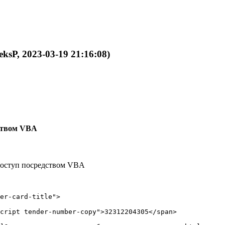
eksP, 2023-03-19 21:16:08)
дством VBA
ь доступ посредством VBA
er-card-title">

cript tender-number-copy">32312204305</span>
