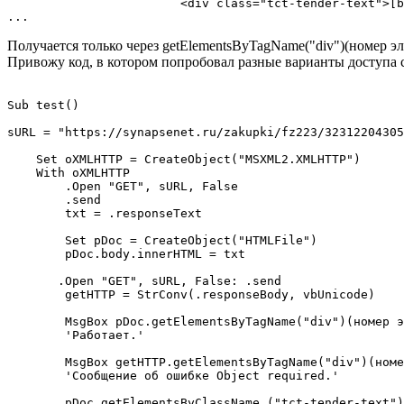
                        <div class="tct-tender-text">[b
...
Получается только через getElementsByTagName("div")(номер эл
Привожу код, в котором попробовал разные варианты доступа 
Sub test()

sURL = "https://synapsenet.ru/zakupki/fz223/32312204305
    Set oXMLHTTP = CreateObject("MSXML2.XMLHTTP")

    With oXMLHTTP

        .Open "GET", sURL, False

        .send

        txt = .responseText

        Set pDoc = CreateObject("HTMLFile")

        pDoc.body.innerHTML = txt

       .Open "GET", sURL, False: .send

        getHTTP = StrConv(.responseBody, vbUnicode)

        MsgBox pDoc.getElementsByTagName("div")(номер э
        'Работает.'

        MsgBox getHTTP.getElementsByTagName("div")(номе
        'Сообщение об ошибке Object required.'

        pDoc.getElementsByClassName ("tct-tender-text")
