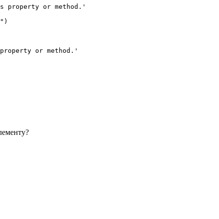
s property or method.'

")

property or method.'

лементу?