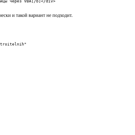
ицы через VBA[/b]</div>

чески и такой вариант не подходит.
troitelnih"
