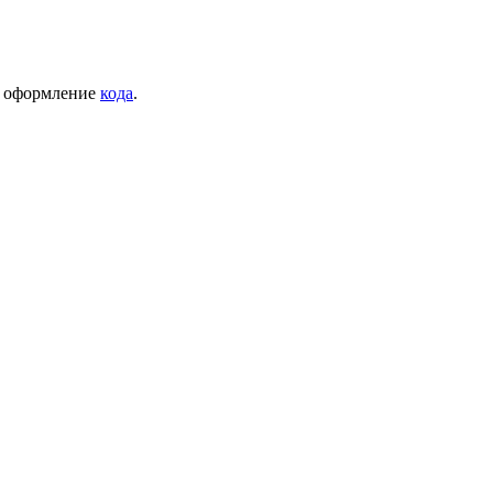
на оформление
кода
.