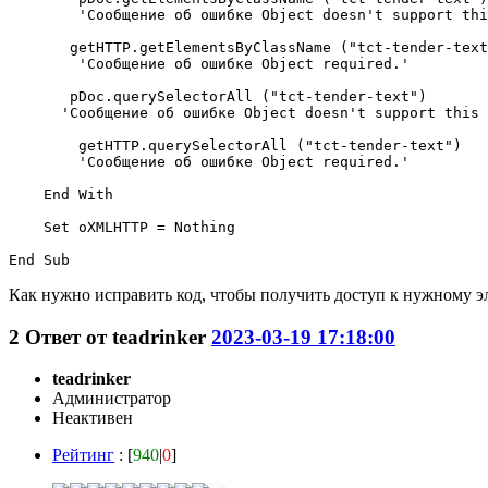
        'Сообщение об ошибке Object doesn't support thi
       getHTTP.getElementsByClassName ("tct-tender-text
        'Сообщение об ошибке Object required.'

       pDoc.querySelectorAll ("tct-tender-text")

      'Сообщение об ошибке Object doesn't support this 
        getHTTP.querySelectorAll ("tct-tender-text")

        'Сообщение об ошибке Object required.'

    End With

    Set oXMLHTTP = Nothing

End Sub
Как нужно исправить код, чтобы получить доступ к нужному э
2
Ответ от
teadrinker
2023-03-19 17:18:00
teadrinker
Администратор
Неактивен
Рейтинг
: [
940
|
0
]