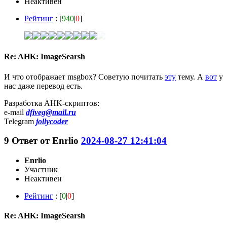
Неактивен
Рейтинг
: [
940
|
0
]
Re: AHK: ImageSearsh
И что отображает msgbox? Советую почитать
эту
тему. А
вот
у
нас даже перевод есть.
Разработка AHK-скриптов:
e-mail
dfiveg@mail.ru
Telegram
jollycoder
9
Ответ от
Enrlio
2024-08-27 12:41:04
Enrlio
Участник
Неактивен
Рейтинг
: [
0
|
0
]
Re: AHK: ImageSearsh