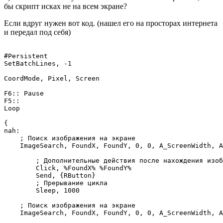
бы скрипт исках не на всем экране?
Если вдруг нужен вот код. (нашел его на просторах интернета
и передал под себя)
#Persistent

SetBatchLines, -1

CoordMode, Pixel, Screen

F6:: Pause

F5::

Loop

{

nah:

    ; Поиск изображения на экране

    ImageSearch, FoundX, FoundY, 0, 0, A_ScreenWidth, A
        ; Дополнительные действия после нахождения изоб
        Click, %FoundX% %FoundY%

        Send, {RButton}

        ; Прерывание цикла

        Sleep, 1000

    ; Поиск изображения на экране

    ImageSearch, FoundX, FoundY, 0, 0, A_ScreenWidth, A