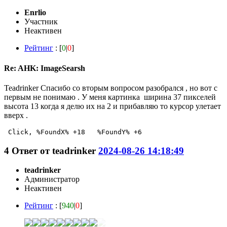
Enrlio
Участник
Неактивен
Рейтинг
: [
0
|
0
]
Re: AHK: ImageSearsh
Teadrinker Спасибо со вторым вопросом разобрался , но вот с
первым не понимаю . У меня картинка ширина 37 пикселей
высота 13 когда я делю их на 2 и прибавляю то курсор улетает
вверх .
 Click, %FoundX% +18   %FoundY% +6 
4
Ответ от
teadrinker
2024-08-26 14:18:49
teadrinker
Администратор
Неактивен
Рейтинг
: [
940
|
0
]