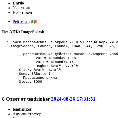
Enrlio
Участник
Неактивен
Рейтинг
: [
0
|
0
]
Re: AHK: ImageSearsh
  ; Поиск изображения на экране x1 u y1 левый верхний у
    ImageSearch, FoundX, FoundY, 1040, 244, 1290, 325, 
        ; Дополнительные действия после нахождения изоб
		var = %FoundX% + 18

		var1 = %FoundY% +6

		msgbox %var%, %var1%

        Click, %var%  %var1% 

        Send, {RButton}

        ; Прерывание цикла

        Sleep, 3000

8
Ответ от
teadrinker
2024-08-26 17:31:51
teadrinker
Администратор