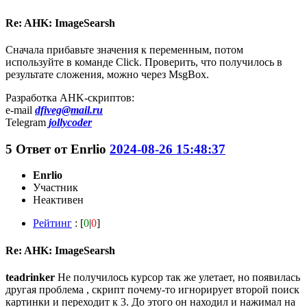
Re: AHK: ImageSearsh
Сначала прибавьте значения к переменным, потом
используйте в команде Click. Проверить, что получилось в
результате сложения, можно через MsgBox.
Разработка AHK-скриптов:
e-mail
dfiveg@mail.ru
Telegram
jollycoder
5
Ответ от
Enrlio
2024-08-26 15:48:37
Enrlio
Участник
Неактивен
Рейтинг
: [
0
|
0
]
Re: AHK: ImageSearsh
teadrinker
Не получилось курсор так же улетает, но появилась
другая проблема , скрипт почему-то игнорирует второй поиск
картинки и переходит к 3. До этого он находил и нажимал на