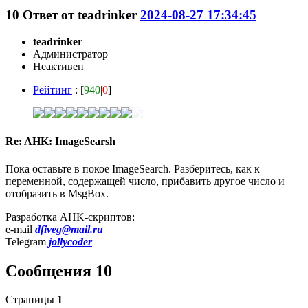
10
Ответ от
teadrinker
2024-08-27 17:34:45
teadrinker
Администратор
Неактивен
Рейтинг
: [
940
|
0
]
Re: AHK: ImageSearsh
Пока оставьте в покое ImageSearch. Разберитесь, как к
переменной, содержащей число, прибавить другое число и
отобразить в MsgBox.
Разработка AHK-скриптов:
e-mail
dfiveg@mail.ru
Telegram
jollycoder
Сообщения 10
Страницы
1