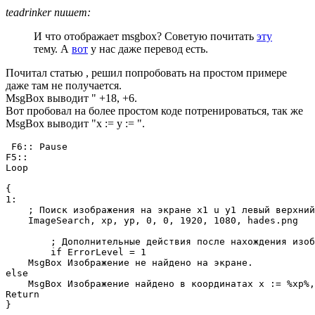
teadrinker пишет:
И что отображает msgbox? Советую почитать
эту
тему. А
вот
у нас даже перевод есть.
Почитал статью , решил попробовать на простом примере
даже там не получается.
MsgBox выводит " +18, +6.
Вот пробовал на более простом коде потренироваться, так же
MsgBox выводит "x := y := ".
 F6:: Pause

F5::

Loop

{

1:

    ; Поиск изображения на экране x1 u y1 левый верхний
    ImageSearch, xp, yp, 0, 0, 1920, 1080, hades.png

        ; Дополнительные действия после нахождения изоб
	if ErrorLevel = 1

    MsgBox Изображение не найдено на экране.

else

    MsgBox Изображение найдено в координатах x := %xp%,
Return
