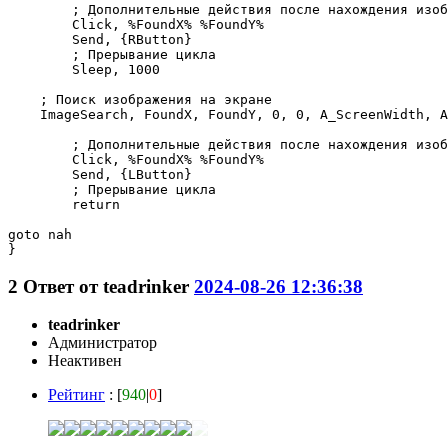
        ; Дополнительные действия после нахождения изоб
        Click, %FoundX% %FoundY%

        Send, {RButton}

        ; Прерывание цикла

        Sleep, 1000

    ; Поиск изображения на экране

    ImageSearch, FoundX, FoundY, 0, 0, A_ScreenWidth, A
        ; Дополнительные действия после нахождения изоб
        Click, %FoundX% %FoundY%

        Send, {LButton}

        ; Прерывание цикла

        return

goto nah	

2
Ответ от
teadrinker
2024-08-26 12:36:38
teadrinker
Администратор
Неактивен
Рейтинг
: [
940
|
0
]