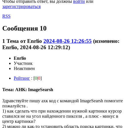
Чтобы отправить ответ, вы должны
войти
или
зарегистрироваться
RSS
Сообщения 10
1
Тема от
Enrlio
2024-08-26 12:26:55
(изменено:
Enrlio, 2024-08-26 12:29:12)
Enrlio
Участник
Неактивен
Рейтинг
: [
0
|
0
]
Тема: AHK: ImageSearsh
Здравствуйте пишу ахк код с командой ImageSearsh помогите
пожалуйста .
1) как сделать что при нахождении нужной картинки курсор
ставился не на угол найденного пикселя , а плюс - минус в
центр картинки?
2) можно ли как-то установить область поиска картинки, что