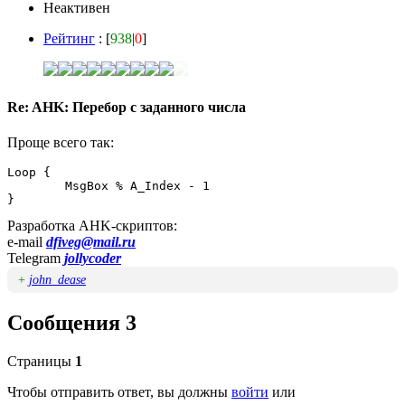
Неактивен
Рейтинг
: [
938
|
0
]
Re: AHK: Перебор с заданного числа
Проще всего так:
Loop {

	MsgBox % A_Index - 1

}
Разработка AHK-скриптов:
e-mail
dfiveg@mail.ru
Telegram
jollycoder
+
john_dease
Сообщения 3
Страницы
1
Чтобы отправить ответ, вы должны
войти
или