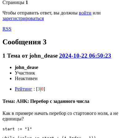
Страницы
1
Чтобы отправить ответ, вы должны
войти
или
зарегистрироваться
RSS
Сообщения 3
1
Тема от
john_dease
2024-10-22 06:50:23
john_dease
Участник
Неактивен
Рейтинг
: [
3
|
0
]
Тема: AHK: Перебор с заданного числа
Как в примере начать перебор со стартового ноля, а не
единицы?
start := "1"
