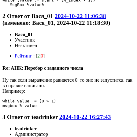
while (value := start + (A_Index - 1))

   MsgBox %value%
2
Ответ от
Вася_01
2024-10-22 11:06:38
(изменено: Вася_01, 2024-10-22 11:18:30)
Вася_01
Участник
Неактивен
Рейтинг
: [
2
|
0
]
Re: AHK: Перебор с заданного числа
Ну так если выражение равняется 0, то оно не запустится, так
в справке написано.
Например:
while value := (0 > 1)

msgbox % value 
3
Ответ от
teadrinker
2024-10-22 16:27:43
teadrinker
Администратор