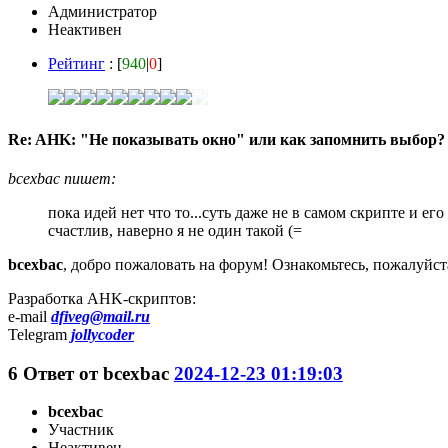
Администратор
Неактивен
Рейтинг
: [
940
|
0
]
Re: AHK: "Не показывать окно" или как запомнить выбор?
bcexbac пишет:
пока идей нет что то...суть даже не в самом скрипте и е
счастлив, наверно я не один такой (=
bcexbac
, добро пожаловать на форум! Ознакомьтесь, пожалуйст
Разработка AHK-скриптов:
e-mail
dfiveg@mail.ru
Telegram
jollycoder
6
Ответ от
bcexbac
2024-12-23 01:19:03
bcexbac
Участник
Неактивен