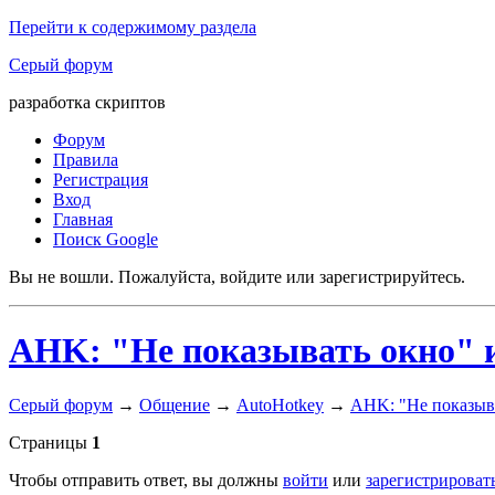
Перейти к содержимому раздела
Серый форум
разработка скриптов
Форум
Правила
Регистрация
Вход
Главная
Поиск Google
Вы не вошли.
Пожалуйста, войдите или зарегистрируйтесь.
AHK: "Не показывать окно" 
Серый форум
→
Общение
→
AutoHotkey
→
AHK: "Не показыва
Страницы
1
Чтобы отправить ответ, вы должны
войти
или
зарегистрироват