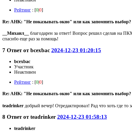
Рейтинг
: [
0
|
0
]
Re: AHK: "Не показывать окно" или как запомнить выбор?
__Михаил__
благодарен за ответ! Вопрос решил сделав на ПКМ 
спасибо еще раз за помощь!
7
Ответ от
bcexbac
2024-12-23 01:20:15
bcexbac
Участник
Неактивен
Рейтинг
: [
0
|
0
]
Re: AHK: "Не показывать окно" или как запомнить выбор?
teadrinker
добрый вечер! Отредактировал! Рад что хоть где то 
8
Ответ от
teadrinker
2024-12-23 01:58:13
teadrinker