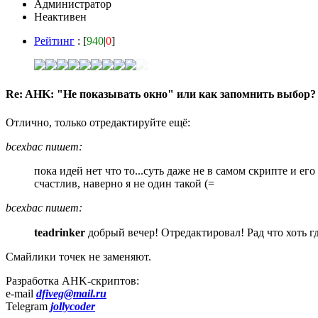
Администратор
Неактивен
Рейтинг
: [
940
|
0
]
Re: AHK: "Не показывать окно" или как запомнить выбор?
Отлично, только отредактируйте ещё:
bcexbac пишет:
пока идей нет что то...суть даже не в самом скрипте и е
счастлив, наверно я не один такой (=
bcexbac пишет:
teadrinker
добрый вечер! Отредактировал! Рад что хоть гд
Смайлики точек не заменяют.
Разработка AHK-скриптов:
e-mail
dfiveg@mail.ru
Telegram
jollycoder