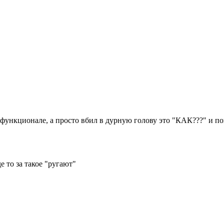
го функционале, а просто вбил в дурную голову это "КАК???" и по
е то за такое "ругают"