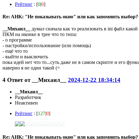
Рейтинг
: [
0
|
0
]
Re: AHK: "Не показывать окно" или как запомнить выбор?
__Михаил__
думал сначала как то реализовать в ini файл какой 
ПКМ на иконке в трее что то типа:
- о программе
- настройки/использование (или помощь)
- ещё что то
- выйти и выключить
пока идей нет что то...суть даже не в самом скрипте и его фун
наверно я не один такой (=
4
Ответ от
__Михаил__
2024-12-22 18:34:14
__Михаил__
Разработчик
Неактивен
Рейтинг
: [
127
|
0
]
Re: AHK: "Не показывать окно" или как запомнить выбор?