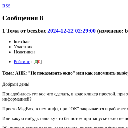
RSS
Сообщения 8
1
Тема от
bcexbac
2024-12-22 02:29:00
(изменено: b
bcexbac
Участник
Неактивен
Рейтинг
: [
0
|
0
]
Тема: AHK: "Не показывать окно" или как запомнить выбо
Добрый день!
Понадобилось тут кое что сделать, в коде кликер простой, при 
информацией?
Просто MsgBox, в нем инфа, при "ОК" закрывается и работает 
Или какую нибудь галочку что бы потом при запуске окно не п