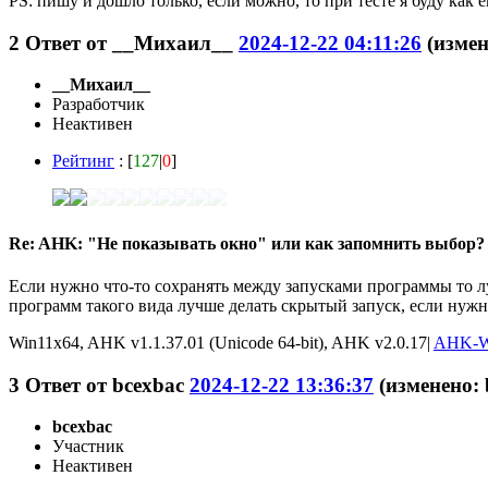
PS: пишу и дошло только, если можно, то при тесте я буду как
2
Ответ от
__Михаил__
2024-12-22 04:11:26
(измен
__Михаил__
Разработчик
Неактивен
Рейтинг
: [
127
|
0
]
Re: AHK: "Не показывать окно" или как запомнить выбор?
Если нужно что-то сохранять между запусками программы то л
программ такого вида лучше делать скрытый запуск, если нужно
Win11x64, AHK v1.1.37.01 (Unicode 64-bit), AHK v2.0.17|
AHK-W
3
Ответ от
bcexbac
2024-12-22 13:36:37
(изменено: 
bcexbac
Участник
Неактивен