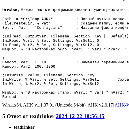
bcexbac
, Важная часть в программировании - уметь работать с
Path := "C:\Temp AHK\"		; Полный путь к папке.

FileCreateDir, % Path		; Создаём папку, если её нет.

Set := Path . "Config.ini"	; Название файла конфигурации.

;IniRead, OutputVar, Filename, Section, Key [, Default]

IniRead, Var1, % Set, Settings, VarSet1, 0

IniRead, Var2, % Set, Settings, VarSet2, 0

MsgBox, % "В настройках было:`nVar1: " Var1 "`nVar2: " 
;---------------------

Random, Var1, 1, 10		; Заменяем переменные в скрипте.

Random, Var2, 100, 1000

;IniWrite, Value, Filename, Section, Key

IniWrite, % Var1, % Set, Settings, VarSet1	; Сохраняем новые данные.

IniWrite, % Var2, % Set, Settings, VarSet2

MsgBox, % "В настройках стало:`nVar1: " Var1 "`nVar2: "
Reload
Win11x64, AHK v1.1.37.01 (Unicode 64-bit), AHK v2.0.17|
AHK-W
5
Ответ от
teadrinker
2024-12-22 18:56:45
teadrinker