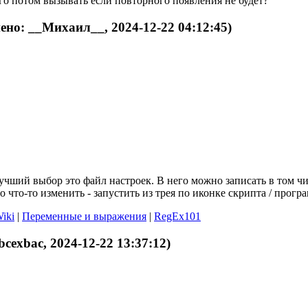
 его потом вызывать если повторного появления не будет?
ено: __Михаил__, 2024-12-22 04:12:45)
учший выбор это файл настроек. В него можно записать в том ч
 что-то изменить - запустить из трея по иконке скрипта / прогр
iki
|
Переменные и выражения
|
RegEx101
bcexbac, 2024-12-22 13:37:12)