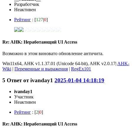
Разработчик
Неактивен
Рейтинг
: [
127
|
0
]
Re: AHK: Неработающий UI Access
Возможно в этом виновато обновление античита.
Win11x64, AHK v1.1.37.01 (Unicode 64-bit), AHK v2.0.17|
AHK-
Wiki
|
Переменные и выражения
|
RegEx101
5
Ответ от
ivanday1
2025-01-04 14:18:19
ivanday1
Участник
Неактивен
Рейтинг
: [
2
|
0
]
Re: AHK: Неработающий UI Access