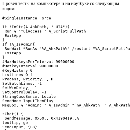
Провёл тесты на компьютере и на ноутбуке со следующим
кодом:
#SingleInstance Force

If !InStr(A_AhkPath, "_UIA"){

 Run % "*uiAccess " A_ScriptFullPath

 ExitApp

}

If !A_IsAdmin{

 RunWait *RunAs "%A_AhkPath%" /restart "%A_ScriptFullPa
 ExitApp

}

#MaxHotkeysPerInterval 99000000

#HotkeyInterval 99000000

#KeyHistory 0

ListLines Off

Process, Priority, , H

SetBatchLines, -1

SetWinDelay, -1

SetControlDelay, -1

StringCaseSense, Locale

SendMode InputThenPlay

MsgBox, % "Admin: " A_IsAdmin "`nA_AhkPath: " A_AhkPath

sChat() {

 SendMessage, 0x50,, 0x4190419,,A

tooltip, go

SendInput, {F8}
