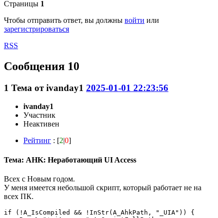
Страницы
1
Чтобы отправить ответ, вы должны
войти
или
зарегистрироваться
RSS
Сообщения 10
1
Тема от
ivanday1
2025-01-01 22:23:56
ivanday1
Участник
Неактивен
Рейтинг
: [
2
|
0
]
Тема: AHK: Неработающий UI Access
Всех с Новым годом.
У меня имеется небольшой скрипт, который работает не на
всех ПК.
if (!A_IsCompiled && !InStr(A_AhkPath, "_UIA")) {
