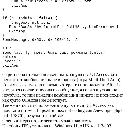
    Run % "*uiAccess " A_ScriptFullPath

    ExitApp

}

if (A_IsAdmin = false) {

    ;msgbox, not admin

   Run *RunAs "%A_ScriptFullPath%" ,, UseErrorLevel

   ExitApp

}

SendMessage, 0x50,, 0x4190419,, A

!U::

SendPlay, Тут могла быть ваша реклама {enter}

return

Escape::

ExitApp
Скрипт обязательно должен быть запущен с UI Access, без
него текст вообще никак не вводится (игра Multi Theft Auto).
Если я его запускаю на компьютере, то при нажатии Alt + U
вводится соответствующее сообщение, а если запускаю на
ноутбуке, то при нажатии комбинации ничего не происходит,
как будто UI Access не действует.
Также пытался использовать запуск с исп. UI Access, как
показано в теме - https://forum.script-coding.com/viewtopic.php?
pid=158701, результат такой же.
Очень интересно, от чего это может зависеть.
На обоих ПК установлена Windows 11, AHK v.1.1.34.03.