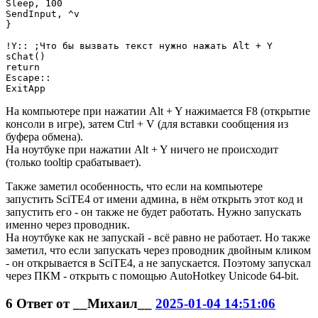
Sleep, 100

SendInput, ^v

}

!Y:: ;Что бы вызвать текст нужно нажать Alt + Y

sChat()

return

Escape::

ExitApp
На компьютере при нажатии Alt + Y нажимается F8 (открытие
консоли в игре), затем Ctrl + V (для вставки сообщения из
буфера обмена).
На ноутбуке при нажатии Alt + Y ничего не происходит
(только tooltip срабатывает).
Также заметил особенность, что если на компьютере
запустить SciTE4 от имени админа, в нём открыть этот код и
запустить его - он также не будет работать. Нужно запускать
именно через проводник.
На ноутбуке как не запускай - всё равно не работает. Но также
заметил, что если запускать через проводник двойным кликом
- он открывается в SciTE4, а не запускается. Поэтому запускал
через ПКМ - открыть с помощью AutoHotkey Unicode 64-bit.
6
Ответ от
__Михаил__
2025-01-04 14:51:06