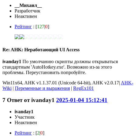
__Михаил__
Разработчик
Неактивен
Рейтинг
: [
127
|
0
]
Re: AHK: Неработающий UI Access
ivanday1
По умолчанию скрипты должны открываться
стандартным 'AutoHotkey.exe'. Возможно из-за этого
проблемы. Переустановить попробуйте.
Win11x64, AHK v1.1.37.01 (Unicode 64-bit), AHK v2.0.17|
AHK-
Wiki
|
Переменные и выражения
|
RegEx101
7
Ответ от
ivanday1
2025-01-04 15:12:41
ivanday1
Участник
Неактивен
Рейтинг
: [
2
|
0
]