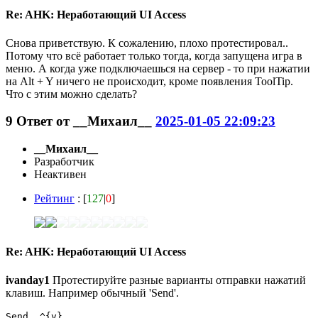
Re: AHK: Неработающий UI Access
Снова приветствую. К сожалению, плохо протестировал..
Потому что всё работает только тогда, когда запущена игра в
меню. А когда уже подключаешься на сервер - то при нажатии
на Alt + Y ничего не происходит, кроме появления ToolTip.
Что с этим можно сделать?
9
Ответ от
__Михаил__
2025-01-05 22:09:23
__Михаил__
Разработчик
Неактивен
Рейтинг
: [
127
|
0
]
Re: AHK: Неработающий UI Access
ivanday1
Протестируйте разные варианты отправки нажатий
клавиш. Например обычный 'Send'.
Send, ^{v}