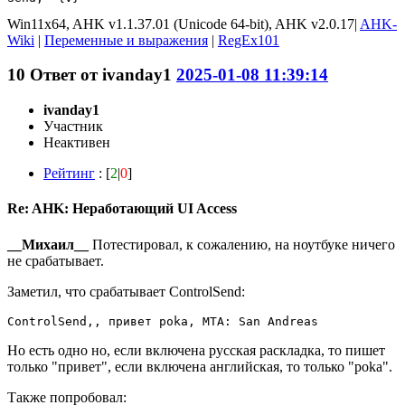
Win11x64, AHK v1.1.37.01 (Unicode 64-bit), AHK v2.0.17|
AHK-
Wiki
|
Переменные и выражения
|
RegEx101
10
Ответ от
ivanday1
2025-01-08 11:39:14
ivanday1
Участник
Неактивен
Рейтинг
: [
2
|
0
]
Re: AHK: Неработающий UI Access
__Михаил__
Потестировал, к сожалению, на ноутбуке ничего
не срабатывает.
Заметил, что срабатывает ControlSend:
ControlSend,, привет poka, MTA: San Andreas
Но есть одно но, если включена русская раскладка, то пишет
только "привет", если включена английская, то только "poka".
Также попробовал: