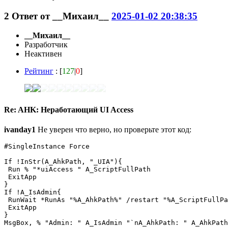
2
Ответ от
__Михаил__
2025-01-02 20:38:35
__Михаил__
Разработчик
Неактивен
Рейтинг
: [
127
|
0
]
Re: AHK: Неработающий UI Access
ivanday1
Не уверен что верно, но проверьте этот код:
#SingleInstance Force

If !InStr(A_AhkPath, "_UIA"){

 Run % "*uiAccess " A_ScriptFullPath

 ExitApp

}

If !A_IsAdmin{

 RunWait *RunAs "%A_AhkPath%" /restart "%A_ScriptFullPa
 ExitApp

}

MsgBox, % "Admin: " A_IsAdmin "`nA_AhkPath: " A_AhkPath
