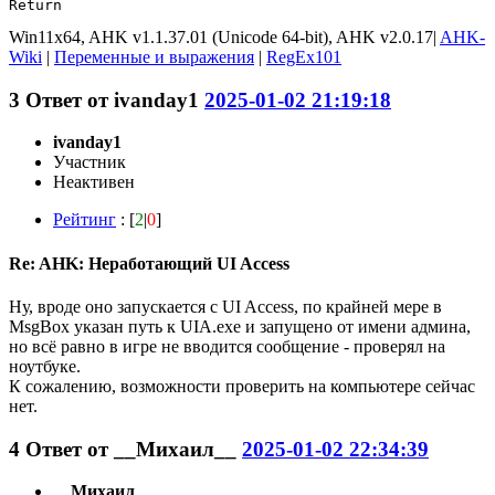
Return
Win11x64, AHK v1.1.37.01 (Unicode 64-bit), AHK v2.0.17|
AHK-
Wiki
|
Переменные и выражения
|
RegEx101
3
Ответ от
ivanday1
2025-01-02 21:19:18
ivanday1
Участник
Неактивен
Рейтинг
: [
2
|
0
]
Re: AHK: Неработающий UI Access
Ну, вроде оно запускается с UI Access, по крайней мере в
MsgBox указан путь к UIA.exe и запущено от имени админа,
но всё равно в игре не вводится сообщение - проверял на
ноутбуке.
К сожалению, возможности проверить на компьютере сейчас
нет.
4
Ответ от
__Михаил__
2025-01-02 22:34:39
__Михаил__