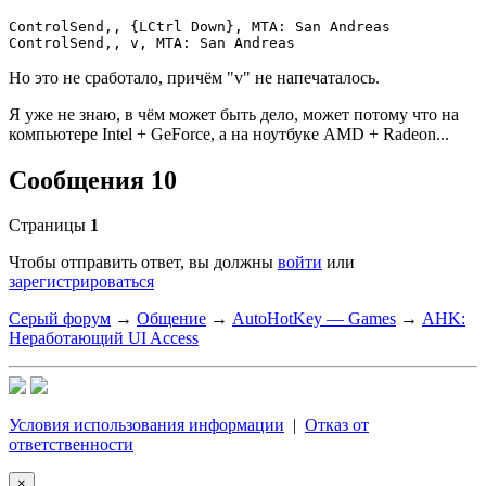
ControlSend,, {LCtrl Down}, MTA: San Andreas

ControlSend,, v, MTA: San Andreas
Но это не сработало, причём "v" не напечаталось.
Я уже не знаю, в чём может быть дело, может потому что на
компьютере Intel + GeForce, а на ноутбуке AMD + Radeon...
Сообщения 10
Страницы
1
Чтобы отправить ответ, вы должны
войти
или
зарегистрироваться
Серый форум
→
Общение
→
AutoHotKey — Games
→
AHK:
Неработающий UI Access
Условия использования информации
|
Отказ от
ответственности
×