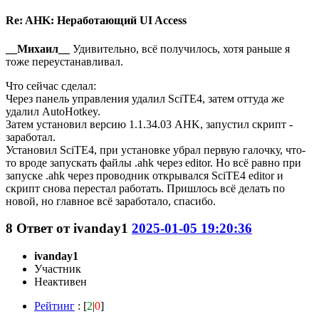
Re: AHK: Неработающий UI Access
__Михаил__
Удивительно, всё получилось, хотя раньше я
тоже переустанавливал.
Что сейчас сделал:
Через панель управления удалил SciTE4, затем оттуда же
удалил AutoHotkey.
Затем установил версию 1.1.34.03 AHK, запустил скрипт -
заработал.
Установил SciTE4, при установке убрал первую галочку, что-
то вроде запускать файлы .ahk через editor. Но всё равно при
запуске .ahk через проводник открывался SciTE4 editor и
скрипт снова перестал работать. Пришлось всё делать по
новой, но главное всё заработало, спасибо.
8
Ответ от
ivanday1
2025-01-05 19:20:36
ivanday1
Участник
Неактивен
Рейтинг
: [
2
|
0
]