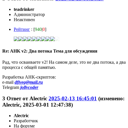
teadrinker
Администратор
Неактивен
Рейтинг
: [
940
|
0
]
Re: AHK v2: Два потока Тема для обсуждения
Рад, что осваиваете v2! На самом деле, это не два потока, а два
процесса с общей памятью.
Разработка AHK-скриптов:
e-mail
dfiveg@mail.ru
Telegram
jollycoder
3
Ответ от
Alectric
2025-02-13 16:45:01
(изменено:
Alectric, 2025-03-01 12:47:38)
Alectric
Разработчик
На форуме