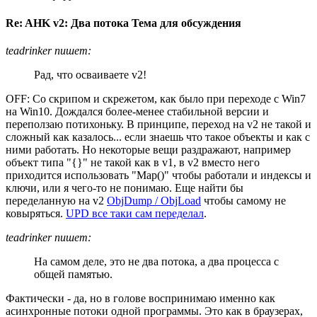
Re: AHK v2: Два потока Тема для обсуждения
teadrinker пишет:
Рад, что осваиваете v2!
OFF: Со скрипом и скрежетом, как было при переходе с Win7
на Win10. Дождался более-менее стабильной версии и
переползаю потихоньку. В принципе, переход на v2 не такой и
сложный как казалось... если знаешь что такое объекты и как с
ними работать. Но некоторые вещи раздражают, например
объект типа "{}" не такой как в v1, в v2 вместо него
приходится использовать "Map()" чтобы работали и индексы и
ключи, или я чего-то не понимаю. Еще найти бы
переделанную на v2
ObjDump / ObjLoad
чтобы самому не
ковыряться.
UPD все таки сам переделал
.
teadrinker пишет:
На самом деле, это не два потока, а два процесса с
общей памятью.
Фактически - да, но в голове воспринимаю именно как
асинхронные потоки одной программы. Это как в браузерах,